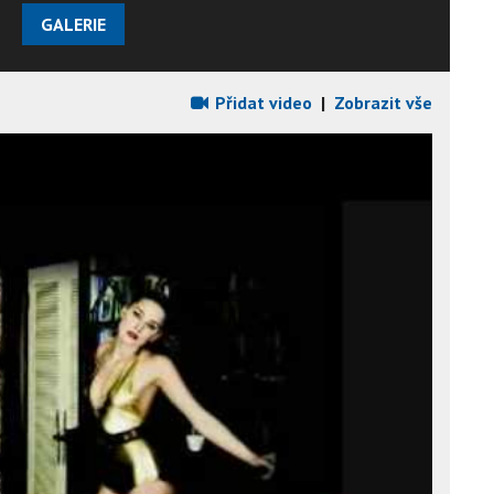
GALERIE
Přidat video
|
Zobrazit vše