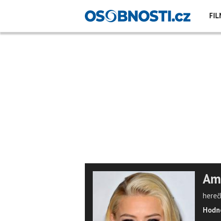
FIL
Am
hereč
Hodno