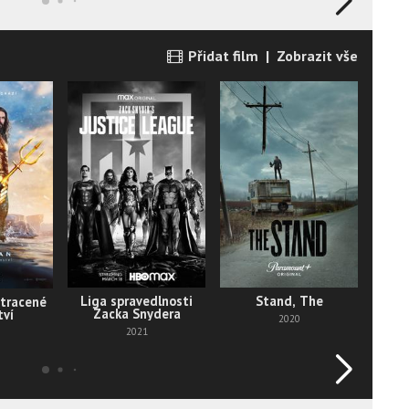
Přidat film
|
Zobrazit vše
Liga spravedlnosti
Stand, The
76t
tracené
Zacka Snydera
tví
2020
2021