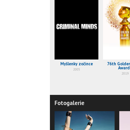
Myšlenky zočince
76th Golde
Award
2005
2019
Fotogalerie