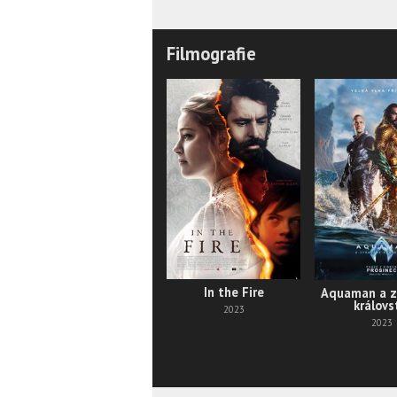
Filmografie
In the Fire
Aquaman a z
královs
2023
2023