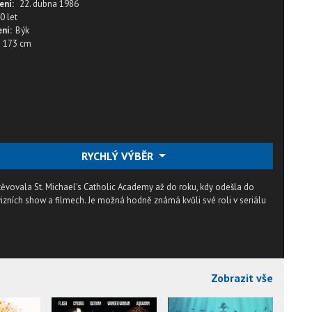
ení:
22. dubna 1986
0 let
ní:
Býk
173 cm
RYCHLÝ VÝBĚR
ěvovala St. Michael's Catholic Academy až do roku, kdy odešla do
vizních show a filmech. Je možná hodně známá kvůli své roli v seriálu
Zobrazit vše