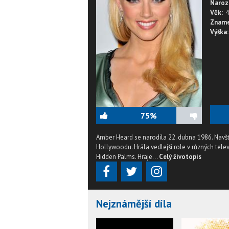
Naroz
Věk:
4
Zname
Výška:
75%
Amber Heard se narodila 22. dubna 1986. Navšt
Hollywoodu. Hrála vedlejší role v různých tele
Hidden Palms. Hraje...
Celý životopis
Nejznámější díla