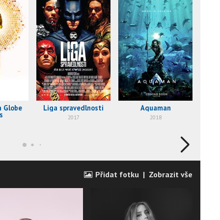
n Globe
Liga spravedlnosti
Aquaman
s
2017
2018
Přidat fotku
|
Zobrazit vše