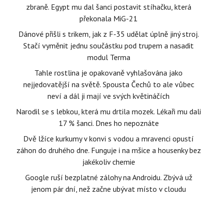
zbraně. Egypt mu dal šanci postavit stíhačku, která
překonala MiG-21
Dánové přišli s trikem, jak z F-35 udělat úplně jiný stroj.
Stačí vyměnit jednu součástku pod trupem a nasadit
modul Terma
Tahle rostlina je opakovaně vyhlašována jako
nejjedovatější na světě. Spousta Čechů to ale vůbec
neví a dál ji mají ve svých květináčích
Narodil se s lebkou, která mu drtila mozek. Lékaři mu dali
17 % šanci. Dnes ho nepoznáte
Dvě lžíce kurkumy v konvi s vodou a mravenci opustí
záhon do druhého dne. Funguje i na mšice a housenky bez
jakékoliv chemie
Google ruší bezplatné zálohy na Androidu. Zbývá už
jenom pár dní, než začne ubývat místo v cloudu