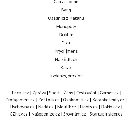
Carcassonne
Bang
Osadníci z Katanu
Monopoly
Dobble
Dixit
Krycí jména
Na křídlech
Karak
Jízdenky, prosím!
Tiscali.cz
|
Zprávy
|
Sport
|
Ženy
|
Cestování
|
Games.cz
|
Profigamers.cz
|
ZeStolu.cz
|
Osobnosti.cz
|
Karaoketexty.cz
|
Úschovna.cz
|
Nedd.cz
|
Moulík.cz
|
Fights.cz
|
Dokina.cz
|
CZhity.cz
|
Našepeníze.cz
|
Srovnám.cz
|
StartupInsider.cz