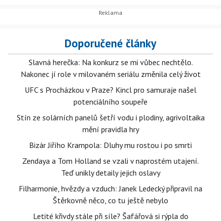
Doporučené články
Slavná herečka: Na konkurz se mi vůbec nechtělo.
Nakonec jí role v milovaném seriálu změnila celý život
UFC s Procházkou v Praze? Kincl pro samuraje našel
potenciálního soupeře
Stín ze solárních panelů šetří vodu i plodiny, agrivoltaika
mění pravidla hry
Bizár Jiřího Krampola: Dluhy mu rostou i po smrti
Zendaya a Tom Holland se vzali v naprostém utajení.
Teď unikly detaily jejich oslavy
Filharmonie, hvězdy a vzduch: Janek Ledecký připravil na
Štěrkovně něco, co tu ještě nebylo
Letité křivdy stále při síle? Šafářová si rýpla do