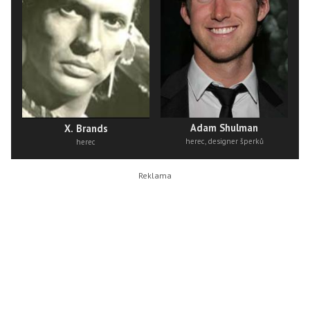
Adam Shulman
X. Brands
herec, designer šperků
herec