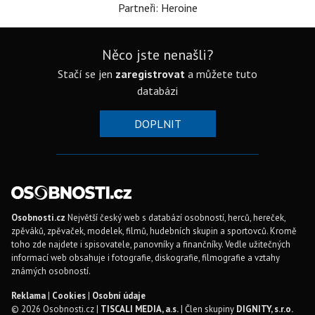
Partneři: Heroine
Něco jste nenašli?
Stačí se jen
zaregistrovat
a můžete tuto
databázi
DOPLNIT
Osobnosti.cz
Největší český web s databází osobností, herců, hereček,
zpěváků, zpěvaček, modelek, filmů, hudebních skupin a sportovců. Kromě
toho zde najdete i spisovatele, panovníky a finančníky. Vedle užitečných
informací web obsahuje i fotografie, diskografie, filmografie a vztahy
známých osobností.
Reklama
|
Cookies
|
Osobní údaje
© 2026 Osobnosti.cz |
TISCALI MEDIA, a.s.
| Člen skupiny
DIGNITY, s.r.o.