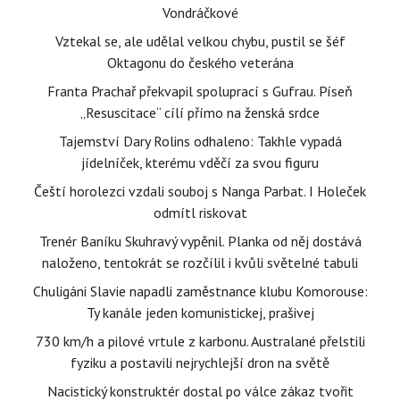
Vondráčkové
Vztekal se, ale udělal velkou chybu, pustil se šéf
Oktagonu do českého veterána
Franta Prachař překvapil spoluprací s Gufrau. Píseň
„Resuscitace“ cílí přímo na ženská srdce
Tajemství Dary Rolins odhaleno: Takhle vypadá
jídelníček, kterému vděčí za svou figuru
Čeští horolezci vzdali souboj s Nanga Parbat. I Holeček
odmítl riskovat
Trenér Baníku Skuhravý vypěnil. Planka od něj dostává
naloženo, tentokrát se rozčílil i kvůli světelné tabuli
Chuligáni Slavie napadli zaměstnance klubu Komorouse:
Ty kanále jeden komunistickej, prašivej
730 km/h a pilové vrtule z karbonu. Australané přelstili
fyziku a postavili nejrychlejší dron na světě
Nacistický konstruktér dostal po válce zákaz tvořit