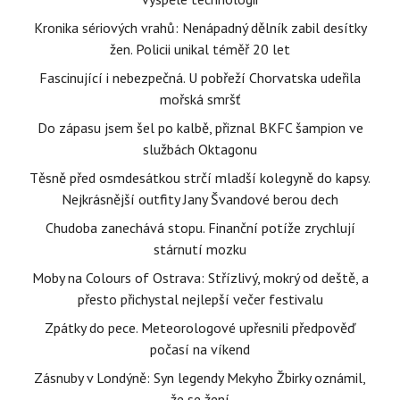
Kronika sériových vrahů: Nenápadný dělník zabil desítky
žen. Policii unikal téměř 20 let
Fascinující i nebezpečná. U pobřeží Chorvatska udeřila
mořská smršť
Do zápasu jsem šel po kalbě, přiznal BKFC šampion ve
službách Oktagonu
Těsně před osmdesátkou strčí mladší kolegyně do kapsy.
Nejkrásnější outfity Jany Švandové berou dech
Chudoba zanechává stopu. Finanční potíže zrychlují
stárnutí mozku
Moby na Colours of Ostrava: Střízlivý, mokrý od deště, a
přesto přichystal nejlepší večer festivalu
Zpátky do pece. Meteorologové upřesnili předpověď
počasí na víkend
Zásnuby v Londýně: Syn legendy Mekyho Žbirky oznámil,
že se žení