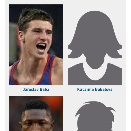
Jaroslav Bába
Katarína Babalová