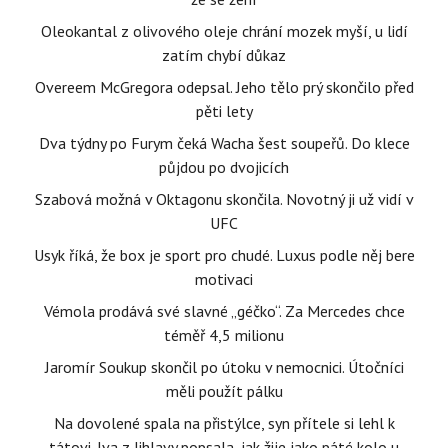
Oleokantal z olivového oleje chrání mozek myší, u lidí
zatím chybí důkaz
Overeem McGregora odepsal. Jeho tělo prý skončilo před
pěti lety
Dva týdny po Furym čeká Wacha šest soupeřů. Do klece
půjdou po dvojicích
Szabová možná v Oktagonu skončila. Novotný ji už vidí v
UFC
Usyk říká, že box je sport pro chudé. Luxus podle něj bere
motivaci
Vémola prodává své slavné „géčko“. Za Mercedes chce
téměř 4,5 milionu
Jaromír Soukup skončil po útoku v nemocnici. Útočníci
měli použít pálku
Na dovolené spala na přistýlce, syn přítele si lehl k
tátovi. Iva z Jihlavy popsala, jak žije jako páté kolo u