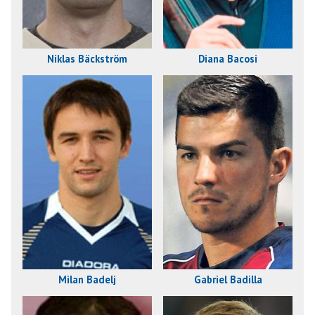
Niklas Bäckström
Diana Bacosi
Milan Badelj
Gabriel Badilla