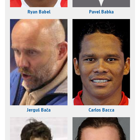
Ryan Babel
Pavel Babka
Jerguš Bača
Carlos Bacca