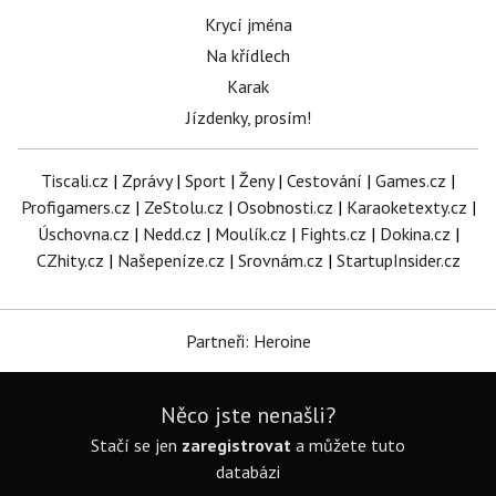
Krycí jména
Na křídlech
Karak
Jízdenky, prosím!
Tiscali.cz
|
Zprávy
|
Sport
|
Ženy
|
Cestování
|
Games.cz
|
Profigamers.cz
|
ZeStolu.cz
|
Osobnosti.cz
|
Karaoketexty.cz
|
Úschovna.cz
|
Nedd.cz
|
Moulík.cz
|
Fights.cz
|
Dokina.cz
|
CZhity.cz
|
Našepeníze.cz
|
Srovnám.cz
|
StartupInsider.cz
Partneři: Heroine
Něco jste nenašli?
Stačí se jen
zaregistrovat
a můžete tuto
databázi