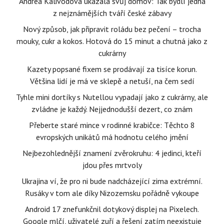
Andrea Kalivodová ukázala svůj domov: Tak bydlí jedna
z nejznámějších tváří české zábavy
Nový způsob, jak připravit roládu bez pečení – trocha
mouky, cukr a kokos. Hotová do 15 minut a chutná jako z
cukrárny
Kazety popsané fixem se prodávají za tisíce korun.
Většina lidí je má ve sklepě a netuší, na čem sedí
Tyhle mini dortíky s Nutellou vypadají jako z cukrárny, ale
zvládne je každý. Nejjednodušší dezert, co znám
Přeberte staré mince v rodinné krabičce: Těchto 8
evropských unikátů má hodnotu celého jmění
Nejbezohlednější znamení zvěrokruhu: 4 jedinci, kteří
jdou přes mrtvoly
Ukrajina ví, že pro ni bude nadcházející zima extrémní.
Rusáky v tom ale díky Nizozemsku pořádně vykoupe
Android 17 znefunkčnil dotykový displej na Pixelech.
Google mlčí, uživatelé zuří a řešení zatím neexistuje