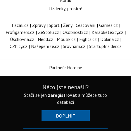
Karak
Jízdenky, prosím!
Tiscali.cz
|
Zprávy
|
Sport
|
Ženy
|
Cestování
|
Games.cz
|
Profigamers.cz
|
ZeStolu.cz
|
Osobnosti.cz
|
Karaoketexty.cz
|
Úschovna.cz
|
Nedd.cz
|
Moulík.cz
|
Fights.cz
|
Dokina.cz
|
CZhity.cz
|
Našepeníze.cz
|
Srovnám.cz
|
StartupInsider.cz
Partneři: Heroine
Něco jste nenašli?
Stačí se jen
zaregistrovat
a můžete tuto
databázi
DOPLNIT