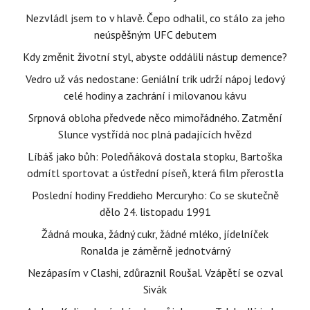
Nezvládl jsem to v hlavě. Čepo odhalil, co stálo za jeho
neúspěšným UFC debutem
Kdy změnit životní styl, abyste oddálili nástup demence?
Vedro už vás nedostane: Geniální trik udrží nápoj ledový
celé hodiny a zachrání i milovanou kávu
Srpnová obloha předvede něco mimořádného. Zatmění
Slunce vystřídá noc plná padajících hvězd
Líbáš jako bůh: Poledňáková dostala stopku, Bartoška
odmítl sportovat a ústřední píseň, která film přerostla
Poslední hodiny Freddieho Mercuryho: Co se skutečně
dělo 24. listopadu 1991
Žádná mouka, žádný cukr, žádné mléko, jídelníček
Ronalda je záměrně jednotvárný
Nezápasím v Clashi, zdůraznil Roušal. Vzápětí se ozval
Sivák