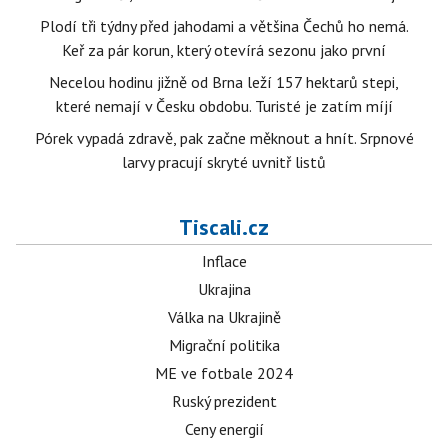
Plodí tři týdny před jahodami a většina Čechů ho nemá.
Keř za pár korun, který otevírá sezonu jako první
Necelou hodinu jižně od Brna leží 157 hektarů stepi,
které nemají v Česku obdobu. Turisté je zatím míjí
Pórek vypadá zdravě, pak začne měknout a hnít. Srpnové
larvy pracují skryté uvnitř listů
Tiscali.cz
Inflace
Ukrajina
Válka na Ukrajině
Migrační politika
ME ve fotbale 2024
Ruský prezident
Ceny energií