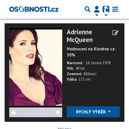
Adrienne
McQueen
Hodnocení na Kinobox.cz:
50%
Narození:
16. června 1978
Věk:
48 let
Znamení:
Blíženci
Výška:
171 cm
RYCHLÝ VÝBĚR