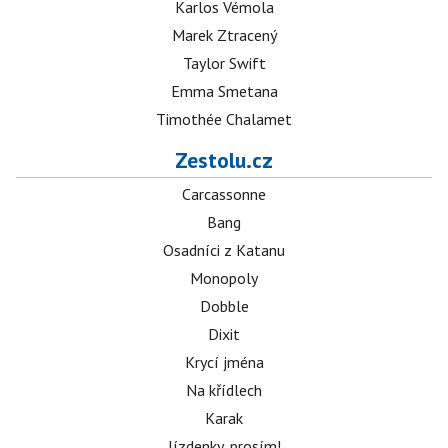
Karlos Vémola
Marek Ztracený
Taylor Swift
Emma Smetana
Timothée Chalamet
Zestolu.cz
Carcassonne
Bang
Osadníci z Katanu
Monopoly
Dobble
Dixit
Krycí jména
Na křídlech
Karak
Jízdenky, prosím!