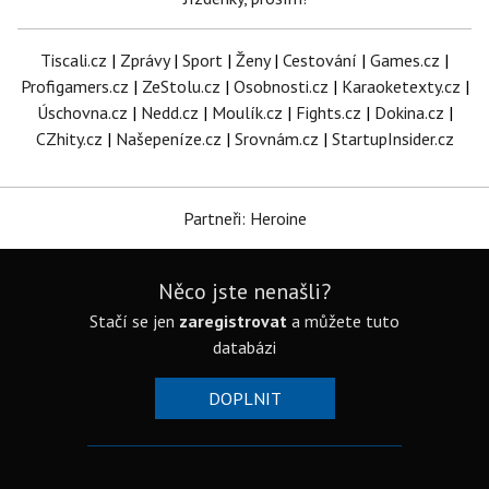
Tiscali.cz
|
Zprávy
|
Sport
|
Ženy
|
Cestování
|
Games.cz
|
Profigamers.cz
|
ZeStolu.cz
|
Osobnosti.cz
|
Karaoketexty.cz
|
Úschovna.cz
|
Nedd.cz
|
Moulík.cz
|
Fights.cz
|
Dokina.cz
|
CZhity.cz
|
Našepeníze.cz
|
Srovnám.cz
|
StartupInsider.cz
Partneři: Heroine
Něco jste nenašli?
Stačí se jen
zaregistrovat
a můžete tuto
databázi
DOPLNIT