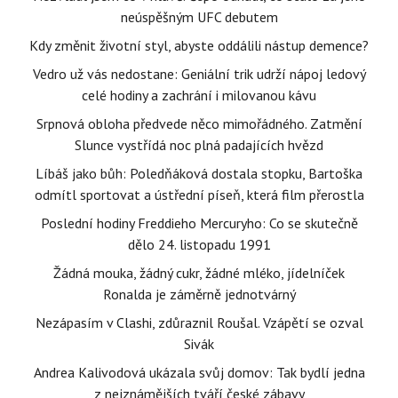
neúspěšným UFC debutem
Kdy změnit životní styl, abyste oddálili nástup demence?
Vedro už vás nedostane: Geniální trik udrží nápoj ledový
celé hodiny a zachrání i milovanou kávu
Srpnová obloha předvede něco mimořádného. Zatmění
Slunce vystřídá noc plná padajících hvězd
Líbáš jako bůh: Poledňáková dostala stopku, Bartoška
odmítl sportovat a ústřední píseň, která film přerostla
Poslední hodiny Freddieho Mercuryho: Co se skutečně
dělo 24. listopadu 1991
Žádná mouka, žádný cukr, žádné mléko, jídelníček
Ronalda je záměrně jednotvárný
Nezápasím v Clashi, zdůraznil Roušal. Vzápětí se ozval
Sivák
Andrea Kalivodová ukázala svůj domov: Tak bydlí jedna
z nejznámějších tváří české zábavy