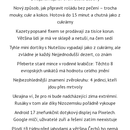
Nový způsob, jak připravit roládu bez pečení – trocha
mouky, cukr a kokos. Hotová do 15 minut a chutná jako z
cukrárny
Kazety popsané fixem se prodávají za tisíce korun.
Většina lidí je má ve sklepě a netuší, na čem sedí
Tyhle mini dortíky s Nutellou vypadají jako z cukrárny, ale
zvládne je každý. Nejjednodušší dezert, co znám
Přeberte staré mince v rodinné krabičce: Těchto 8
evropských unikátů má hodnotu celého jmění
Nejbezohlednější znamení zvěrokruhu: 4 jedinci, kteří
jdou přes mrtvoly
Ukrajina ví, že pro ni bude nadcházející zima extrémní.
Rusáky v tom ale díky Nizozemsku pořádně vykoupe
Android 17 znefunkčnil dotykový displej na Pixelech.
Google mlčí, uživatelé zuří a řešení zatím neexistuje
Plodí tři týdny před jahodami a většina Čechů ho nemá.