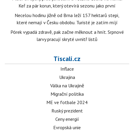
Keř za pár korun, který otevírá sezonu jako první
Necelou hodinu jižně od Brna leží 157 hektarů stepi,
které nemají v Česku obdobu. Turisté je zatím míjí
Pórek vypadá zdravě, pak začne měknout a hnít. Srpnové
larvy pracují skryté uvnitř listů
Tiscali.cz
Inflace
Ukrajina
Válka na Ukrajině
Migrační politika
ME ve fotbale 2024
Ruský prezident
Ceny energií
Evropská unie