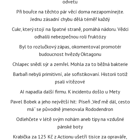
odvetu
Při bouřce na těchto pár věcí doma nezapomínejte.
Jednu zásadní chybu dělá téměř každý
Cukr, který stojí na špatné straně, pomáhá nádoru. Vědci
odhalili nebezpečnou roli fruktózy
Byl to rozlučkový zápas, okomentoval promotér
budoucnost hvězdy Oktagonu
Chlapec snědl sýr a zemřel. Mohla za to běžná bakterie
Barbaři nebyli primitivní, ale sofistikovaní. Historii totiž
psali vítězové
AI napadla další firmu. K incidentu došlo u Mety
Pavel Bobek a jeho největší hit: Píseň „Veď mě dál, cesto
má“ se původně jmenovala Rododendron
Odlehčete v létě svým nohám aneb tipy na vzdušné
pánské boty
Krabička za 125 Kč z Actionu ušetří tisíce za opraváře,