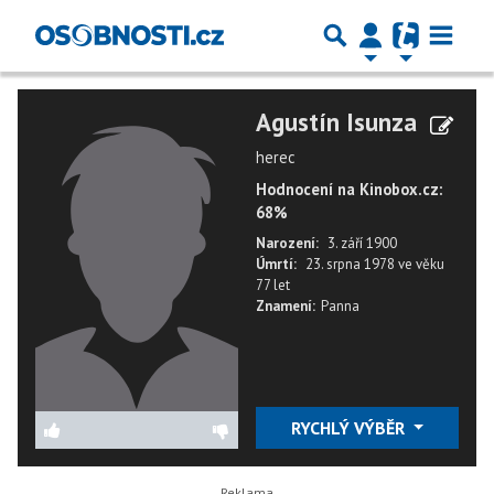
Agustín Isunza
herec
Hodnocení na Kinobox.cz:
68%
Narození:
3. září 1900
Úmrtí:
23. srpna 1978
ve věku
77 let
Znamení:
Panna
RYCHLÝ VÝBĚR