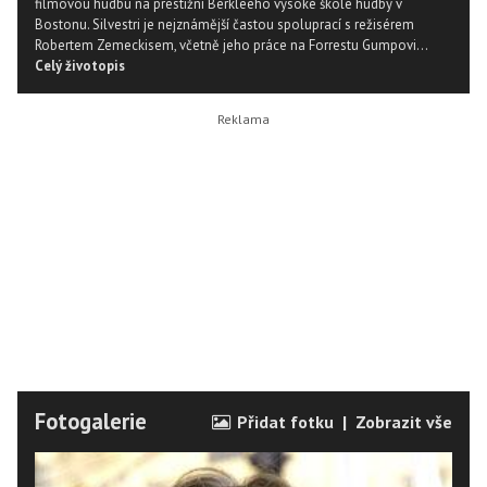
filmovou hudbu na prestižní Berkleeho vysoké škole hudby v
Bostonu. Silvestri je nejznámější častou spoluprací s režisérem
Robertem Zemeckisem, včetně jeho práce na Forrestu Gumpovi...
Celý životopis
Fotogalerie
Přidat fotku
|
Zobrazit vše