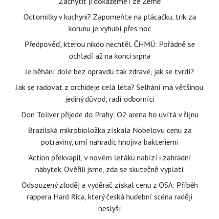
Zachytit ji dokážeme i ze Země
Octomilky v kuchyni? Zapomeňte na plácačku, trik za
korunu je vyhubí přes noc
Předpověď, kterou nikdo nechtěl. ČHMÚ: Pořádně se
ochladí až na konci srpna
Je běhání dole bez opravdu tak zdravé, jak se tvrdí?
Jak se radovat z orchideje celá léta? Selhání má většinou
jediný důvod, radí odborníci
Don Toliver přijede do Prahy: O2 arena ho uvítá v říjnu
Brazilská mikrobioložka získala Nobelovu cenu za
potraviny, umí nahradit hnojiva bakteriemi
Action překvapil, v novém letáku nabízí i zahradní
nábytek. Ověřili jsme, zda se skutečně vyplatí
Odsouzený zloděj a vyděrač získal cenu z OSA: Příběh
rappera Hard Rica, který česká hudební scéna raději
neslyší