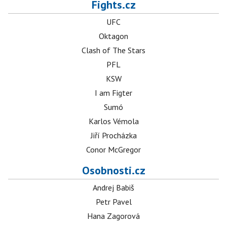
Fights.cz
UFC
Oktagon
Clash of The Stars
PFL
KSW
I am Figter
Sumó
Karlos Vémola
Jiří Procházka
Conor McGregor
Osobnosti.cz
Andrej Babiš
Petr Pavel
Hana Zagorová