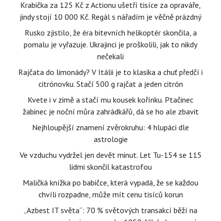
Krabička za 125 Kč z Actionu ušetří tisíce za opraváře,
jindy stojí 10 000 Kč. Regál s nářadím je věčně prázdný
Rusko zjistilo, že éra bitevních helikoptér skončila, a
pomalu je vyřazuje. Ukrajinci je proškolili, jak to nikdy
nečekali
Rajčata do limonády? V Itálii je to klasika a chuť předčí i
citrónovku. Stačí 500 g rajčat a jeden citrón
Kvete i v zimě a stačí mu kousek kořínku. Ptačinec
žabinec je noční můra zahrádkářů, dá se ho ale zbavit
Nejhloupější znamení zvěrokruhu: 4 hlupáci dle
astrologie
Ve vzduchu vydržel jen devět minut. Let Tu-154 se 115
lidmi skončil katastrofou
Maličká knížka po babičce, která vypadá, že se každou
chvíli rozpadne, může mít cenu tisíců korun
„Azbest IT světa“: 70 % světových transakcí běží na