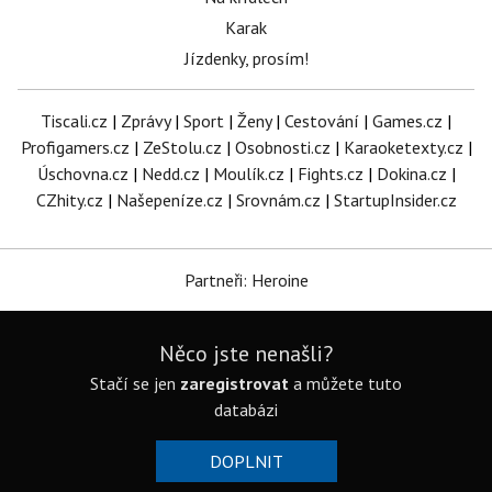
Karak
Jízdenky, prosím!
Tiscali.cz
|
Zprávy
|
Sport
|
Ženy
|
Cestování
|
Games.cz
|
Profigamers.cz
|
ZeStolu.cz
|
Osobnosti.cz
|
Karaoketexty.cz
|
Úschovna.cz
|
Nedd.cz
|
Moulík.cz
|
Fights.cz
|
Dokina.cz
|
CZhity.cz
|
Našepeníze.cz
|
Srovnám.cz
|
StartupInsider.cz
Partneři: Heroine
Něco jste nenašli?
Stačí se jen
zaregistrovat
a můžete tuto
databázi
DOPLNIT