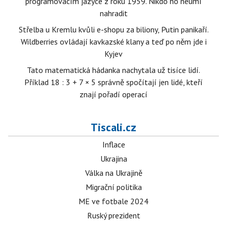
programovacím jazyce z roku 1959. Nikdo ho neumí
nahradit
Střelba u Kremlu kvůli e-shopu za biliony, Putin panikaří.
Wildberries ovládají kavkazské klany a teď po něm jde i
Kyjev
Tato matematická hádanka nachytala už tisíce lidí.
Příklad 18 : 3 + 7 × 5 správně spočítají jen lidé, kteří
znají pořadí operací
Tiscali.cz
Inflace
Ukrajina
Válka na Ukrajině
Migrační politika
ME ve fotbale 2024
Ruský prezident