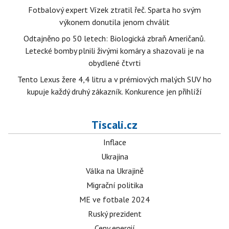
Fotbalový expert Vízek ztratil řeč. Sparta ho svým
výkonem donutila jenom chválit
Odtajněno po 50 letech: Biologická zbraň Američanů.
Letecké bomby plnili živými komáry a shazovali je na
obydlené čtvrti
Tento Lexus žere 4,4 litru a v prémiových malých SUV ho
kupuje každý druhý zákazník. Konkurence jen přihlíží
Tiscali.cz
Inflace
Ukrajina
Válka na Ukrajině
Migrační politika
ME ve fotbale 2024
Ruský prezident
Ceny energií