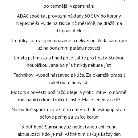
po temnější vzpomínání
ADAC spočítal provozní náklady 30 SUV do koruny.
Nejlevnější vyjde na tisíce Kč měsíčně, nejdražší na
trojnásobek
Truhlíky jsou v srpnu unavené a nekvetou. Voda sama jim
už na podzimní parádu nestačí
Umyla psí misku a hned poté talíře pro hosty. Stejnou
houbičkou. Jana od ní už nikdy nebude jíst
Technikovi vypadl nástavec z klíče. Za okamžik ohrozil
raketou miliony lidí
Motory s pověstí požíračů oleje: Výrobci mluví o normě,
mechanici o konstrukční chybě. Máte jeden z nich?
Na kvalitě spánku záleží čím dál víc. Lidé vykupují staré
péřové peřiny za tisíce korun
3 oblíbené Samsungy už nedostanou ani jednu
aktualizaci. Kdo je má, vážně tím riskuje každý den