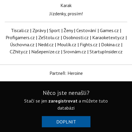
Karak
Jízdenky, prosím!
Tiscali.cz
|
Zprávy
|
Sport
|
Ženy
|
Cestování
|
Games.cz
|
Profigamers.cz
|
ZeStolu.cz
|
Osobnosti.cz
|
Karaoketexty.cz
|
Úschovna.cz
|
Nedd.cz
|
Moulík.cz
|
Fights.cz
|
Dokina.cz
|
CZhity.cz
|
Našepeníze.cz
|
Srovnám.cz
|
StartupInsider.cz
Partneři: Heroine
Něco jste nenašli?
Stačí se jen
zaregistrovat
a můžete tuto
databázi
DOPLNIT