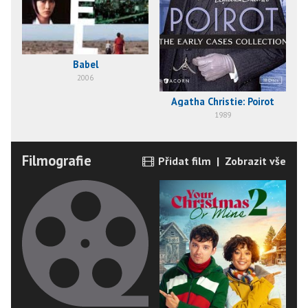
Babel
2006
Agatha Christie: Poirot
1989
Filmografie
Přidat film
|
Zobrazit vše