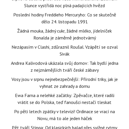
Slunce vystřídá noc plná padajících hvězd
Poslední hodiny Freddieho Mercuryho: Co se skutečně
dělo 24. listopadu 1991
Žádná mouka, žádný cukr, žádné mléko, jídelníček
Ronalda je záměrně jednotvárný
Nezápasím v Clashi, zdůraznil Roušal. Vzápětí se ozval
Sivák
Andrea Kalivodová ukázala svůj domov: Tak bydlí jedna
z nejznámějších tváří české zábavy
Vosy jsou v srpnu nejnebezpečnější: Přírodní triky, jak je
vyhnat ze zahrady a domu
Ewa Farna a nelehké začátky: Zpěvačce, které radili
vrátit se do Polska, teď fanoušci nestačí tleskat
Po pěti letech zpátky v televizi! Ordinace se vrací na
Novu, má to ale jeden háček
Pět tváří Stinga: Od klasických balad přes svižné rytmy