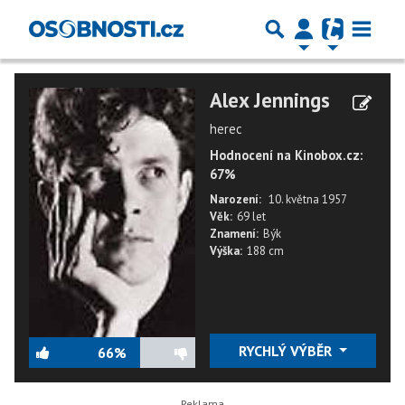
Alex Jennings
herec
Hodnocení na Kinobox.cz:
67%
Narození:
10. května 1957
Věk:
69 let
Znamení:
Býk
Výška:
188 cm
RYCHLÝ VÝBĚR
66%