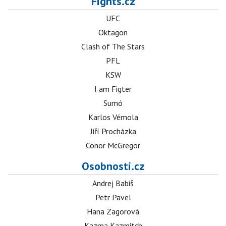
Fights.cz
UFC
Oktagon
Clash of The Stars
PFL
KSW
I am Figter
Sumó
Karlos Vémola
Jiří Procházka
Conor McGregor
Osobnosti.cz
Andrej Babiš
Petr Pavel
Hana Zagorová
Kazma Kazmitch