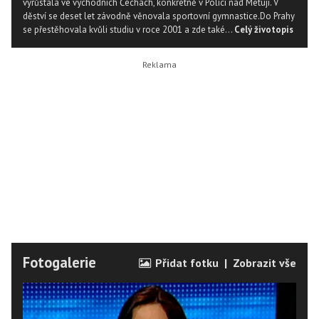
vyrůstala ve východních Čechách, konkrétně v Polici nad Metují. V
děství se deset let závodně věnovala sportovní gymnastice.Do Prahy
se přestěhovala kvůli studiu v roce 2001 a zde také...
Celý životopis
Fotogalerie
Přidat fotku
|
Zobrazit vše