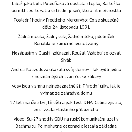
Líbáš jako bůh: Poledňáková dostala stopku, Bartoška
odmítl sportovat a ústřední píseň, která film přerostla
Poslední hodiny Freddieho Mercuryho: Co se skutečně
dělo 24. listopadu 1991
Žádná mouka, žádný cukr, žádné mléko, jídelníček
Ronalda je záměrně jednotvárný
Nezápasím v Clashi, zdůraznil Roušal. Vzápětí se ozval
Sivák
Andrea Kalivodová ukázala svůj domov: Tak bydlí jedna
z nejznámějších tváří české zábavy
Vosy jsou v srpnu nejnebezpečnější: Přírodní triky, jak je
vyhnat ze zahrady a domu
17 let manželství, tři děti a pak test DNA: Celina zjistila,
že si vzala vlastního příbuzného
Video: Su-27 shodily GBU na ruský komunikační uzel v
Bachmutu. Po mohutné detonaci přestala základna