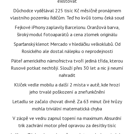
existovat
Důchodce vydělával 225 tisíc Kč měsíčně pronájmem
vlastního pozemku řidičům. Teď ho kvůli tomu čeká soud
Fejkové iPhony zaplavily Barcelonu. Oranžová barva,
široký modul fotoaparátů a cena zlomek originálu
Sparťanský klenot Mercado v hledáčku velkoklubů. Od
Rosického ale dostal nálepku o neprodejnosti
Páteř amerického námořnictva tvoří jediná třída, kterou
Rusové potkat nechtějí. Slouží přes 30 let a nic ji neumí
nahradit
Klíček vedle mobilu a další 2 místa v autě, kde hrozí
jeho trvalé poškození a znefunkčnění
Letadlu se začalo chovat divně. Za 63 minut čiré hrůzy
mohla triviální matematická chyba
V zácpě ve vedru zapnul topení na maximum. Absurdní
trik zachrání motor před opravou za desítky tisíc