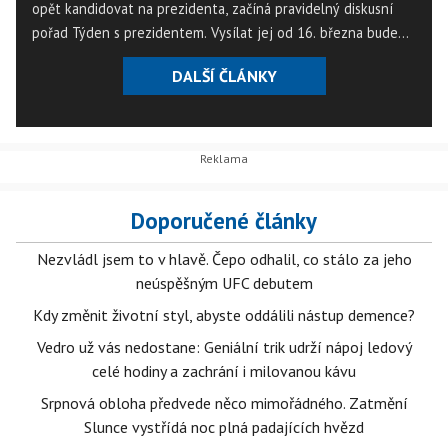
opět kandidovat na prezidenta, začíná pravidelný diskusní
pořad Týden s prezidentem. Vysílat jej od 16. března bude
TV Barrandov, která patří vydavatelství Empresa Media, v
DALŠÍ ČLÁNKY
němž má podíl privátní čínská společnost CEFC.
Doporučené články
Nezvládl jsem to v hlavě. Čepo odhalil, co stálo za jeho
neúspěšným UFC debutem
Kdy změnit životní styl, abyste oddálili nástup demence?
Vedro už vás nedostane: Geniální trik udrží nápoj ledový
celé hodiny a zachrání i milovanou kávu
Srpnová obloha předvede něco mimořádného. Zatmění
Slunce vystřídá noc plná padajících hvězd