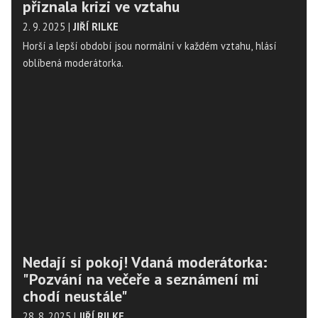
přiznala krizi ve vztahu
2. 9. 2025
|
JIŘÍ RILKE
Horší a lepší období jsou normální v každém vztahu, hlásí
oblíbená moderátorka.
Nedají si pokoj! Vdaná moderátorka:
"Pozvání na večeře a seznámení mi
chodí neustále"
28. 8. 2025
|
JIŘÍ RILKE