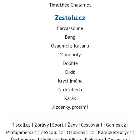
Timothée Chalamet
Zestolu.cz
Carcassonne
Bang
Osadníci z Katanu
Monopoly
Dobble
Dixit
Krycí jména
Na křídlech
Karak
Jízdenky, prosím!
Tiscali.cz
|
Zprávy
|
Sport
|
Ženy
|
Cestování
|
Games.cz
|
Profigamers.cz
|
ZeStolu.cz
|
Osobnosti.cz
|
Karaoketexty.cz
|
Úschovna.cz
|
Nedd.cz
|
Moulík.cz
|
Fights.cz
|
Dokina.cz
|