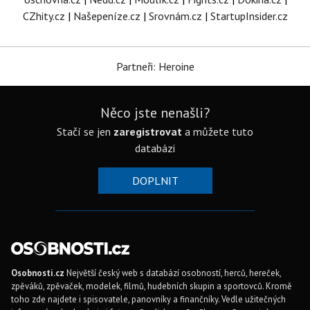
CZhity.cz
|
Našepeníze.cz
|
Srovnám.cz
|
StartupInsider.cz
Partneři: Heroine
Něco jste nenašli?
Stačí se jen
zaregistrovat
a můžete tuto
databázi
DOPLNIT
Osobnosti.cz
Největší český web s databází osobností, herců, hereček,
zpěváků, zpěvaček, modelek, filmů, hudebních skupin a sportovců. Kromě
toho zde najdete i spisovatele, panovníky a finančníky. Vedle užitečných