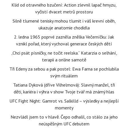
Klid od otravného bzučení: Action zlevnil lapač hmyzu,
vyčistí dvacet metrů prostoru
Silně tlumené tenisky mohou tlumit i váš krevní oběh,
ukazuje anatomie chodidla
2. ledna 1965 poprvé zazněla znělka Večerníčku: Jak
vznikl pořad, který vychoval generace českých dětí
„Chci psát písničky, ne točit reelska.“ Katarzia o selhání,
terapii a online samotě
Tři Edeny za sebou a pak postel: Ewa Farna se pochlubila
svým rituálem
Tatiana Dyková (dříve Vilhelmová): Slavný manžel, tři
děti, kariéra i výhra v show Tvoje tvář má známý hlas
UFC Fight Night: Gamrot vs. Salkilld – výsledky a nejlepší
momenty
Nezvládl jsem to v hlavě. Čepo odhalil, co stálo za jeho
neúspěšným UFC debutem