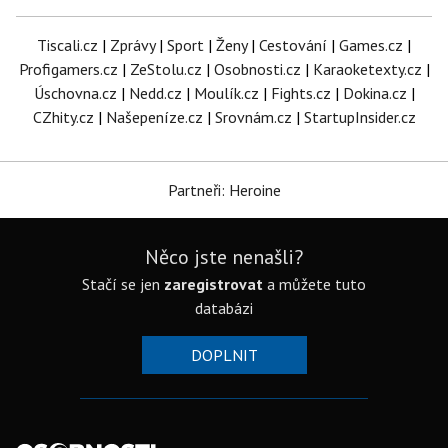
Tiscali.cz
|
Zprávy
|
Sport
|
Ženy
|
Cestování
|
Games.cz
|
Profigamers.cz
|
ZeStolu.cz
|
Osobnosti.cz
|
Karaoketexty.cz
|
Úschovna.cz
|
Nedd.cz
|
Moulík.cz
|
Fights.cz
|
Dokina.cz
|
CZhity.cz
|
Našepeníze.cz
|
Srovnám.cz
|
StartupInsider.cz
Partneři: Heroine
Něco jste nenašli?
Stačí se jen
zaregistrovat
a můžete tuto
databázi
DOPLNIT