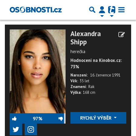
Alexandra
Shipp
herečka
Hodnocení na Kinobox.cz:
73%
Narození:
16. července 1991
Věk:
35 let
Znamení:
Rak
Výška:
168 cm
RYCHLÝ VÝBĚR
97%