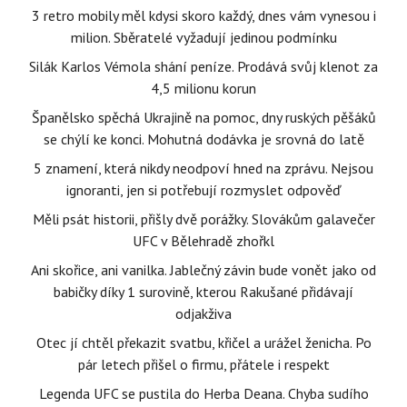
3 retro mobily měl kdysi skoro každý, dnes vám vynesou i
milion. Sběratelé vyžadují jedinou podmínku
Silák Karlos Vémola shání peníze. Prodává svůj klenot za
4,5 milionu korun
Španělsko spěchá Ukrajině na pomoc, dny ruských pěšáků
se chýlí ke konci. Mohutná dodávka je srovná do latě
5 znamení, která nikdy neodpoví hned na zprávu. Nejsou
ignoranti, jen si potřebují rozmyslet odpověď
Měli psát historii, přišly dvě porážky. Slovákům galavečer
UFC v Bělehradě zhořkl
Ani skořice, ani vanilka. Jablečný závin bude vonět jako od
babičky díky 1 surovině, kterou Rakušané přidávají
odjakživa
Otec jí chtěl překazit svatbu, křičel a urážel ženicha. Po
pár letech přišel o firmu, přátele i respekt
Legenda UFC se pustila do Herba Deana. Chyba sudího