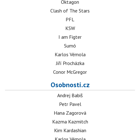
Oktagon
Clash of The Stars
PFL
KSW
I am Figter
Sumó
Karlos Vémola
Jiří Procházka
Conor McGregor
Osobnosti.cz
Andrej Babiš
Petr Pavel
Hana Zagorová
Kazma Kazmitch
Kim Kardashian
Karlos Vémola