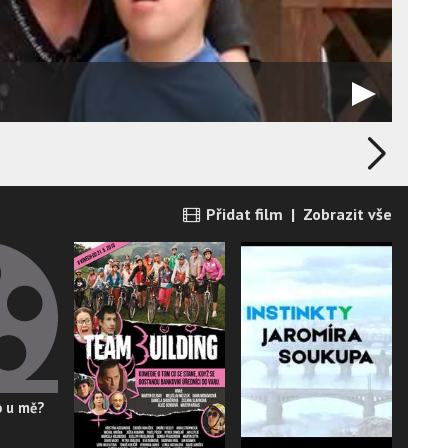
Přidat film
|
Zobrazit vše
o u mě?