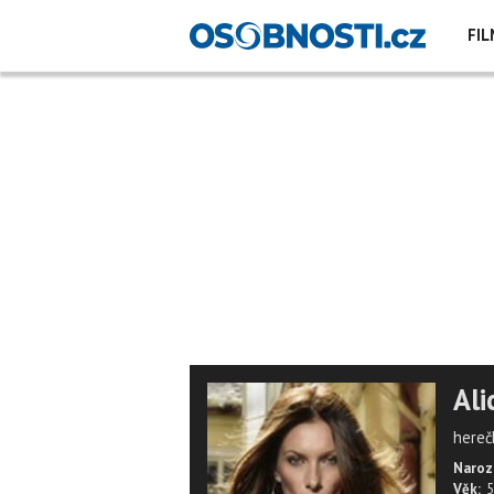
FIL
Ali
hereč
Naroz
Věk:
5