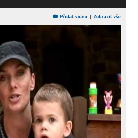
Přidat video
|
Zobrazit vše