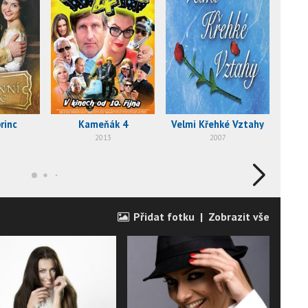
rinc
Kameňák 4
Velmi Křehké Vztahy
2013
2007
Přidat fotku
|
Zobrazit vše