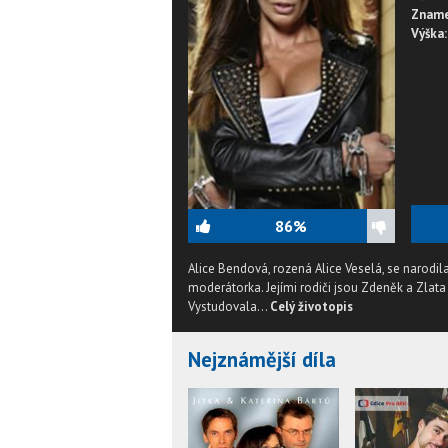
Zname
Výška:
86%
Alice Bendová, rozená Alice Veselá, se narodil
moderátorka. Jejími rodiči jsou Zdeněk a Zlata 
Vystudovala...
Celý životopis
Nejznámější díla