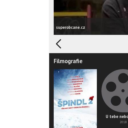
superobcane.cz
Filmografie
U tebe neb
2018