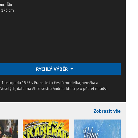
ní:
Štír
175 cm
RYCHLÝ VÝBĚR
a 1.listopadu 1973 v Praze. Je to česká modelka, herečka a
Veselých, dále má Alice sestru Andreu, která je o pět let mladší.
Zobrazit vše