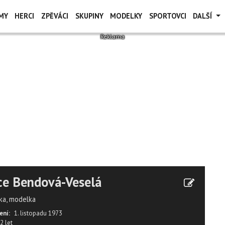
MY
HERCI
ZPĚVÁCI
SKUPINY
MODELKY
SPORTOVCI
DALŠÍ
ce Bendová-Veselá
ka, modelka
ení:
1. listopadu 1973
2 let