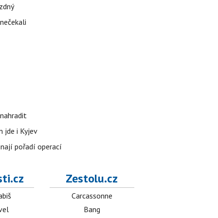
ázdný
 nečekali
nahradit
 jde i Kyjev
znají pořadí operací
ti.cz
Zestolu.cz
abiš
Carcassonne
vel
Bang