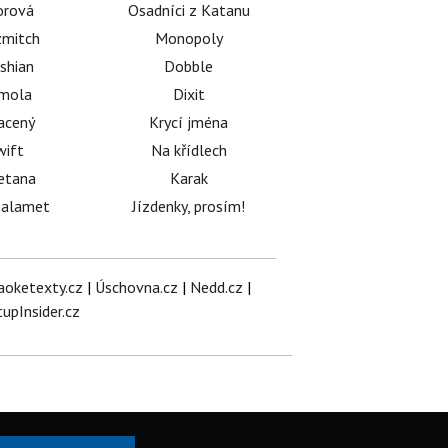
orová
Osadníci z Katanu
mitch
Monopoly
shian
Dobble
émola
Dixit
acený
Krycí jména
wift
Na křídlech
etana
Karak
halamet
Jízdenky, prosím!
aoketexty.cz
|
Úschovna.cz
|
Nedd.cz
|
tupInsider.cz