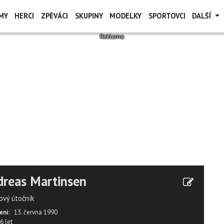
MY
HERCI
ZPĚVÁCI
SKUPINY
MODELKY
SPORTOVCI
DALŠÍ
reas Martinsen
ový útočník
ení:
13. června 1990
6 let