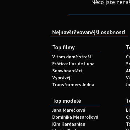
Něco jste nenaš
Nejnavštěvovanější osobnosti
Top filmy
T
V tom domě straší!
C
Erótica: Luz de Luna
S
Snowboarďáci
A
Vyprávěj
V
Transformers Jedna
J
Top modelé
T
Jana Marečková
L
Dominika Mesarošová
C
Kim Kardashian
T