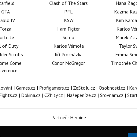
tarfield
Clash of The Stars
Hana Zag
GTA
PFL
Kazma Kaz
iablo IV
KSW
Kim Karda
Forza
I am Figter
Karlos V
ortnite
Sumó
Marek Ztr
l of Duty
Karlos Vémola
Taylor S
lder Scrolls
Jiří Procházka
Emma Sm
dome Come:
Conor McGregor
Timothée C
iverence
tování
|
Games.cz
|
Profigamers.cz
|
ZeStolu.cz
|
Osobnosti.cz
|
Kar
Fights.cz
|
Dokina.cz
|
CZhity.cz
|
Našepeníze.cz
|
Srovnám.cz
|
Star
Partneři: Heroine