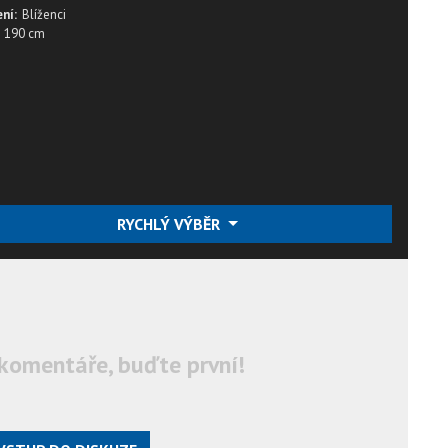
ní:
Blíženci
190 cm
RYCHLÝ VÝBĚR
komentáře, buďte první!