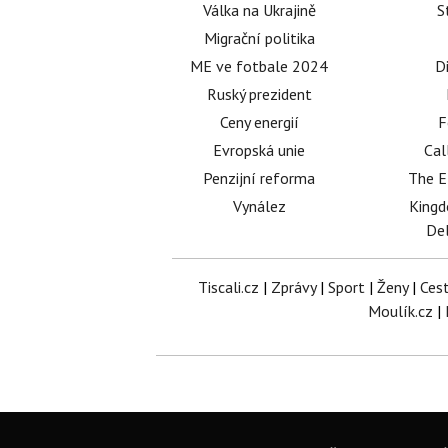
Válka na Ukrajině
S
Migrační politika
ME ve fotbale 2024
D
Ruský prezident
Ceny energií
F
Evropská unie
Cal
Penzijní reforma
The E
Vynález
King
Del
Tiscali.cz
|
Zprávy
|
Sport
|
Ženy
|
Ces
Moulík.cz
|