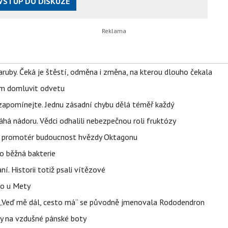
VSTUP DO DISKUZE
ruby. Čeká je štěstí, odměna i změna, na kterou dlouho čekala
vem domluvit odvetu
zapomínejte. Jednu zásadní chybu dělá téměř každý
áhá nádoru. Vědci odhalili nebezpečnou roli fruktózy
l promotér budoucnost hvězdy Oktagonu
o běžná bakterie
aní. Historii totiž psali vítězové
lo u Mety
eň „Veď mě dál, cesto má“ se původně jmenovala Rododendron
y na vzdušné pánské boty