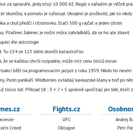
íce za opraváře, jindy stojí 10 000 Kč. Regál s nářadím je věčně pr
ér skončila, a pomalu je vyřazuje. Ukrajinci je proškolili, jak to nikdy
ika a chuť předčí i citrónovku. Stačí 500 g rajčat a jeden citrón
ku. Ptačinec žabinec je noční můra zahrádkářů, dá se ho ale zbavit
upáci dle astrologie
et Tu-154 se 115 lidmi skončil katastrofou
á, že se každou chvíli rozpadne, může mít cenu tisíců korun
nsakcí běží na programovacím jazyce z roku 1959. Nikdo ho neumí 
ny, Putin panikaří. Wildberries ovládají kavkazské klany a teď po něm
isíce lidí. Příklad 18 : 3 + 7 × 5 správně spočítají jen lidé, kteří 
mes.cz
Fights.cz
Osobnos
ecenze
UFC
Andrej B
sin's Creed
Oktagon
Petr Pa