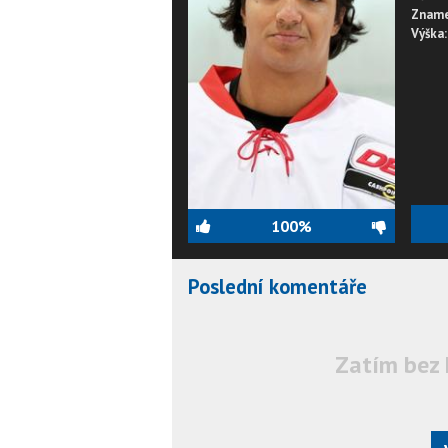
Zname
Výška:
100%
Poslední komentáře
Zatím bez 