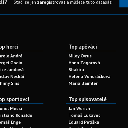
li?
Stačí se jen
zaregistrovat
a můžete tuto databázi
op herci
Top zpěváci
arole André
Miley Cyrus
ergei Godin
Hana Zagorová
lice Jandová
Shakira
áclav Neckář
Helena Vondráčková
ohnny Sins
Maria Baimler
op sportovci
Top spisovatelé
ionel Messi
Jan Werich
ristiano Ronaldo
Tomáš Lukavec
omáš Enge
Eduard Petiška