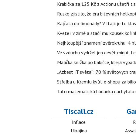
Krabička za 125 Kč z Actionu ušetří tis
Rusko zjistilo, že éra bitevních helikopt
Rajčata do limonády? V Itálii je to klas
Kvete i v zimě a stačí mu kousek kořín
Nejhloupější znamení zvěrokruhu: 4 hl
Ve vzduchu vydržel jen devět minut. L
Maličká knížka po babičce, která vypad
„Azbest IT světa“: 70 % světových tra
Střelba u Kremlu kvůli e-shopu za bilio
Tato matematická hádanka nachytala už t
Tiscali.cz
Ga
Inflace
R
Ukrajina
Assas