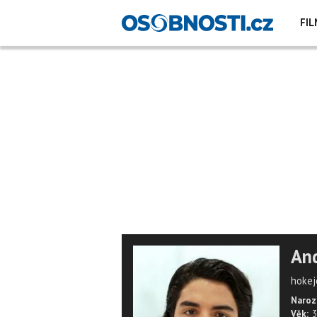
FIL
And
hokej
Naroz
Věk:
3