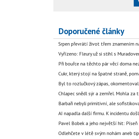
Doporučené články
Srpen převrátí život třem znamením na
Vyřízeno: Fleury už si stihl s Murado
Při bouřce na těchto pár věcí doma ne
Cukr, který stojí na špatné straně, pom
Byl to rozlučkový zápas, okomentova
Chlapec snědl sýr a zemřel. Mohla za t
Barbaři nebyli primitivní, ale sofistikov
AI napadla další firmu. K incidentu doš
Pavel Bobek a jeho největší hit: Pís
Odlehčete v létě svým nohám aneb tip