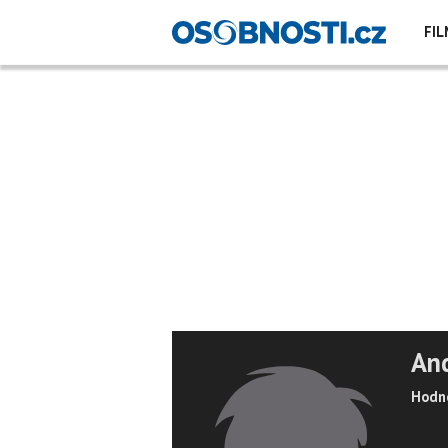
FIL
An
Hodno