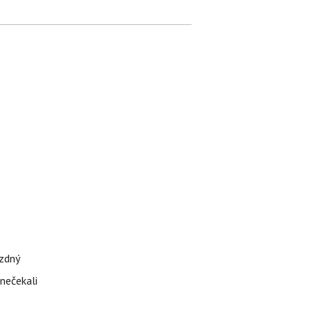
ázdný
 nečekali