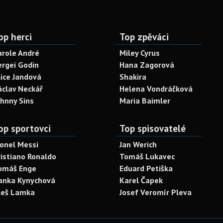
op herci
Top zpěváci
arole André
Miley Cyrus
ergei Godin
Hana Zagorová
lice Jandová
Shakira
áclav Neckář
Helena Vondráčková
ohnny Sins
Maria Baimler
op sportovci
Top spisovatelé
ionel Messi
Jan Werich
ristiano Ronaldo
Tomáš Lukavec
omáš Enge
Eduard Petiška
anka Kynychová
Karel Čapek
leš Lamka
Josef Veromír Pleva