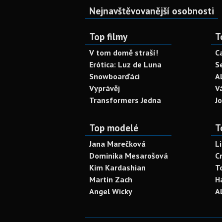
Nejnavštěvovanější osobnosti
Top filmy
T
V tom domě straší!
C
Erótica: Luz de Luna
S
Snowboarďáci
A
Vyprávěj
V
Transformers Jedna
J
Top modelé
T
Jana Marečková
L
Dominika Mesarošová
C
Kim Kardashian
T
Martin Zach
H
Angel Wicky
A