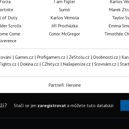
Forza
I am Figter
Karlos V
ortnite
Sumó
Marek Ztr
l of Duty
Karlos Vémola
Taylor S
lder Scrolls
Jiří Procházka
Emma Sm
dome Come:
Conor McGregor
Timothée C
iverence
tování
|
Games.cz
|
Profigamers.cz
|
ZeStolu.cz
|
Osobnosti.cz
|
Kar
Fights.cz
|
Dokina.cz
|
CZhity.cz
|
Našepeníze.cz
|
Srovnám.cz
|
Star
Partneři: Heroine
li?
Stačí se jen
zaregistrovat
a můžete tuto databázi