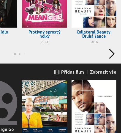
ídlo
Protivný sprostý
Collateral Beauty:
Am
holky
Druhá šance
2024
2016
Přidat film
|
Zobrazit vše
arge Go