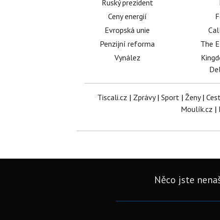
Ruský prezident
Ceny energií
F
Evropská unie
Cal
Penzijní reforma
The E
Vynález
King
Del
Tiscali.cz
|
Zprávy
|
Sport
|
Ženy
|
Ces
Moulík.cz
|
Něco jste nenaš