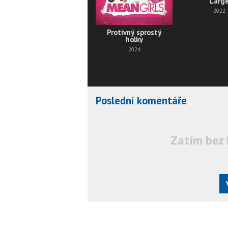
Larg
2022
Protivný sprostý
holky
2024
Poslední komentáře
Zatím bez 