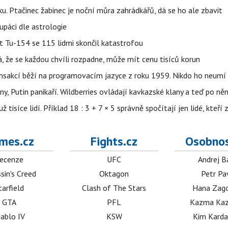
ku. Ptačinec žabinec je noční můra zahrádkářů, dá se ho ale zbavit
upáci dle astrologie
et Tu-154 se 115 lidmi skončil katastrofou
á, že se každou chvíli rozpadne, může mít cenu tisíců korun
nsakcí běží na programovacím jazyce z roku 1959. Nikdo ho neumí 
ny, Putin panikaří. Wildberries ovládají kavkazské klany a teď po něm
isíce lidí. Příklad 18 : 3 + 7 × 5 správně spočítají jen lidé, kteří 
mes.cz
Fights.cz
Osobnos
ecenze
UFC
Andrej B
sin's Creed
Oktagon
Petr Pa
tarfield
Clash of The Stars
Hana Zag
GTA
PFL
Kazma Kaz
iablo IV
KSW
Kim Karda