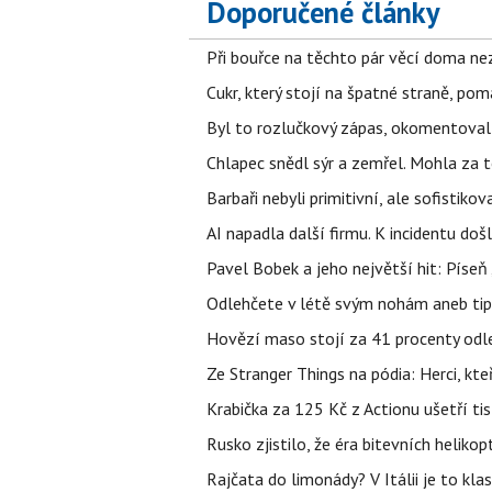
Doporučené články
Při bouřce na těchto pár věcí doma ne
Cukr, který stojí na špatné straně, pom
Byl to rozlučkový zápas, okomentova
Chlapec snědl sýr a zemřel. Mohla za t
Barbaři nebyli primitivní, ale sofistikov
AI napadla další firmu. K incidentu doš
Pavel Bobek a jeho největší hit: Pís
Odlehčete v létě svým nohám aneb tip
Hovězí maso stojí za 41 procenty odle
Ze Stranger Things na pódia: Herci, kt
Krabička za 125 Kč z Actionu ušetří tis
Rusko zjistilo, že éra bitevních helikopt
Rajčata do limonády? V Itálii je to klas