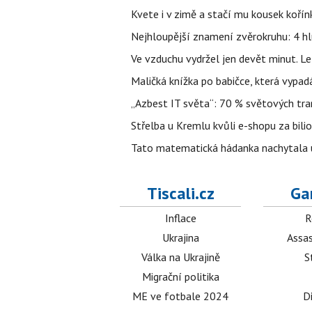
Kvete i v zimě a stačí mu kousek kořín
Nejhloupější znamení zvěrokruhu: 4 hl
Ve vzduchu vydržel jen devět minut. L
Maličká knížka po babičce, která vypad
„Azbest IT světa“: 70 % světových tra
Střelba u Kremlu kvůli e-shopu za bilio
Tato matematická hádanka nachytala už t
Tiscali.cz
Ga
Inflace
R
Ukrajina
Assas
Válka na Ukrajině
S
Migrační politika
ME ve fotbale 2024
D