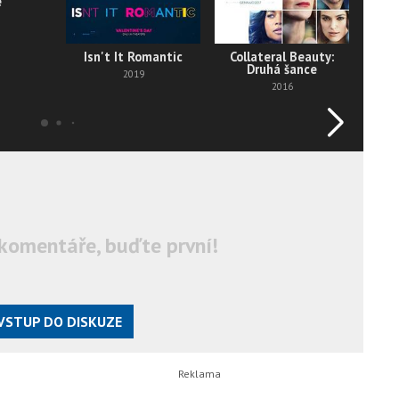
e
Isn't It Romantic
Collateral Beauty:
Druhá šance
2019
2016
komentáře, buďte první!
VSTUP DO DISKUZE