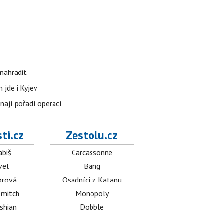
nahradit
 jde i Kyjev
znají pořadí operací
ti.cz
Zestolu.cz
abiš
Carcassonne
vel
Bang
orová
Osadníci z Katanu
mitch
Monopoly
shian
Dobble