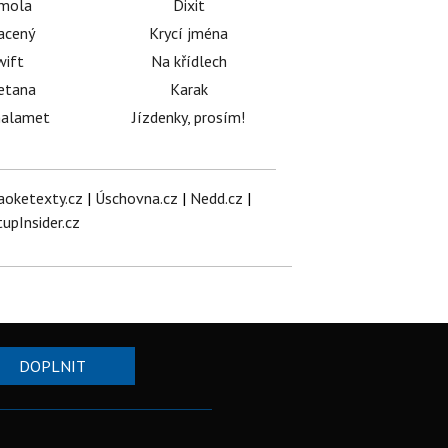
émola
Dixit
acený
Krycí jména
wift
Na křídlech
etana
Karak
halamet
Jízdenky, prosím!
aoketexty.cz
|
Úschovna.cz
|
Nedd.cz
|
tupInsider.cz
DOPLNIT