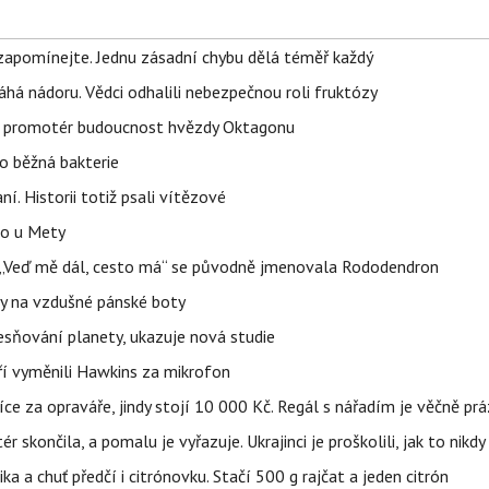
zapomínejte. Jednu zásadní chybu dělá téměř každý
áhá nádoru. Vědci odhalili nebezpečnou roli fruktózy
l promotér budoucnost hvězdy Oktagonu
o běžná bakterie
aní. Historii totiž psali vítězové
lo u Mety
eň „Veď mě dál, cesto má“ se původně jmenovala Rododendron
y na vzdušné pánské boty
sňování planety, ukazuje nová studie
eří vyměnili Hawkins za mikrofon
íce za opraváře, jindy stojí 10 000 Kč. Regál s nářadím je věčně pr
ér skončila, a pomalu je vyřazuje. Ukrajinci je proškolili, jak to nikdy
ika a chuť předčí i citrónovku. Stačí 500 g rajčat a jeden citrón