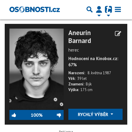
Aneurin
Barnard
herec
Hodnocení na Kinobox.cz:
67%
Narození:
8. května 1987
Věk:
39 let
Znamení:
Býk
Výška:
175 cm
RYCHLÝ VÝBĚR
100%