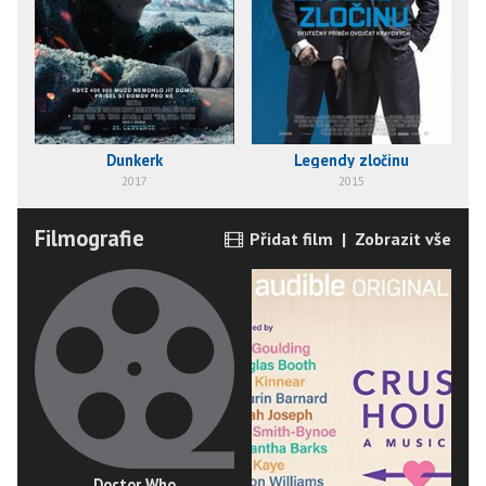
Dunkerk
Legendy zločinu
2017
2015
Filmografie
Přidat film
|
Zobrazit vše
Doctor Who