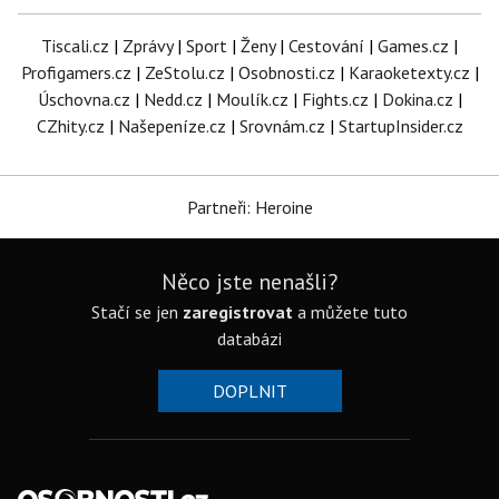
Tiscali.cz
|
Zprávy
|
Sport
|
Ženy
|
Cestování
|
Games.cz
|
Profigamers.cz
|
ZeStolu.cz
|
Osobnosti.cz
|
Karaoketexty.cz
|
Úschovna.cz
|
Nedd.cz
|
Moulík.cz
|
Fights.cz
|
Dokina.cz
|
CZhity.cz
|
Našepeníze.cz
|
Srovnám.cz
|
StartupInsider.cz
Partneři: Heroine
Něco jste nenašli?
Stačí se jen
zaregistrovat
a můžete tuto
databázi
DOPLNIT