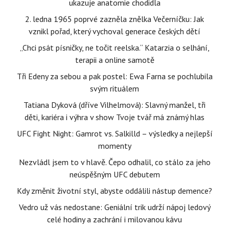
ukazuje anatomie chodidla
2. ledna 1965 poprvé zazněla znělka Večerníčku: Jak
vznikl pořad, který vychoval generace českých dětí
„Chci psát písničky, ne točit reelska.“ Katarzia o selhání,
terapii a online samotě
Tři Edeny za sebou a pak postel: Ewa Farna se pochlubila
svým rituálem
Tatiana Dyková (dříve Vilhelmová): Slavný manžel, tři
děti, kariéra i výhra v show Tvoje tvář má známý hlas
UFC Fight Night: Gamrot vs. Salkilld – výsledky a nejlepší
momenty
Nezvládl jsem to v hlavě. Čepo odhalil, co stálo za jeho
neúspěšným UFC debutem
Kdy změnit životní styl, abyste oddálili nástup demence?
Vedro už vás nedostane: Geniální trik udrží nápoj ledový
celé hodiny a zachrání i milovanou kávu