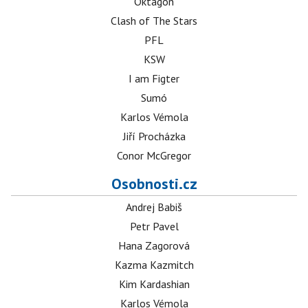
Oktagon
Clash of The Stars
PFL
KSW
I am Figter
Sumó
Karlos Vémola
Jiří Procházka
Conor McGregor
Osobnosti.cz
Andrej Babiš
Petr Pavel
Hana Zagorová
Kazma Kazmitch
Kim Kardashian
Karlos Vémola