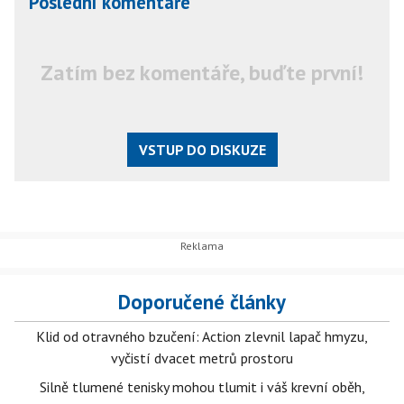
Poslední komentáře
Zatím bez komentáře, buďte první!
VSTUP DO DISKUZE
Doporučené články
Klid od otravného bzučení: Action zlevnil lapač hmyzu,
vyčistí dvacet metrů prostoru
Silně tlumené tenisky mohou tlumit i váš krevní oběh,