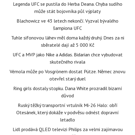
Legenda UFC se pustila do Herba Deana. Chyba sudího
může stát bojovníka půl výplaty
Blachowicz ve 43 letech nekončí. Vyzval bývalého
šampiona UFC
Tuhle sifonovou láhev měl doma každý druhý. Dnes za ni
sběratelé dají až 5 000 Kč
UFC a MVP jako Nike a Adidas. Bidarian chce vybudovat
skutečného rivala
Vémola může po Vosgrönem dostat Pütze. Němec znovu
otevřel starý duel
Ring girls dostaly stopku. Dana White prozradil bizarní
důvod
Ruský těžký transportní vrtulník Mi-26 Halo: obří
Otesánek, který dokáže v podvěsu odnést dopravní
letadlo
Lidl prodává QLED televizi Philips za velmi zajímavou