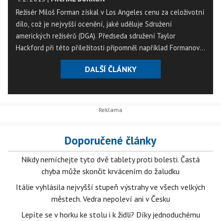
Režisér Miloš Forman získal v Los Angeles cenu za celoživotní
dílo, což je nejvyšší ocenění, jaké uděluje Sdružení
amerických režisérů (DGA). Předseda sdružení Taylor
Hackford při této příležitosti připomněl například Formanovy
oscarové filmy Přelet nad kukaččím hnízdem a Amadeus a
DALŠÍ ČLÁNKY
označil Formana za jednoho z největších filmařů naší doby.
Sám režisér se slavnosti podle agentury AP nemohl osobně
zúčastnit kvůli nemoci.
Doporučené články
Nikdy nemíchejte tyto dvě tablety proti bolesti. Častá
chyba může skončit krvácením do žaludku
Itálie vyhlásila nejvyšší stupeň výstrahy ve všech velkých
městech. Vedra nepoleví ani v Česku
Lepíte se v horku ke stolu i k židli? Díky jednoduchému