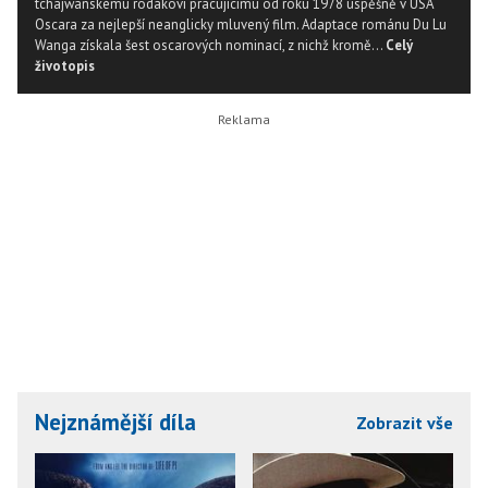
tchajwanskému rodákovi pracujícímu od roku 1978 úspěšně v USA
Oscara za nejlepší neanglicky mluvený film. Adaptace románu Du Lu
Wanga získala šest oscarových nominací, z nichž kromě...
Celý
životopis
Nejznámější díla
Zobrazit vše