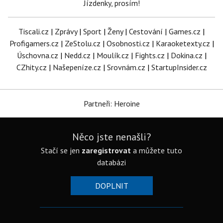
Jízdenky, prosím!
Tiscali.cz
|
Zprávy
|
Sport
|
Ženy
|
Cestování
|
Games.cz
|
Profigamers.cz
|
ZeStolu.cz
|
Osobnosti.cz
|
Karaoketexty.cz
|
Úschovna.cz
|
Nedd.cz
|
Moulík.cz
|
Fights.cz
|
Dokina.cz
|
CZhity.cz
|
Našepeníze.cz
|
Srovnám.cz
|
StartupInsider.cz
Partneři: Heroine
Něco jste nenašli?
Stačí se jen
zaregistrovat
a můžete tuto
databázi
DOPLNIT