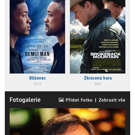
Blíženec
Zkrocená hora
2019
2005
Fotogalerie
Přidat fotku
|
Zobrazit vše