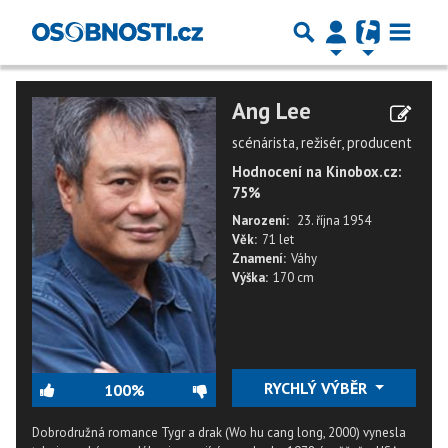
Ang Lee
scénárista, režisér, producent
Hodnocení na Kinobox.cz:
75%
Narození:
23. října 1954
Věk:
71 let
Znamení:
Váhy
Výška:
170 cm
RYCHLÝ VÝBĚR
100%
Dobrodružná romance Tygr a drak (Wo hu cang long, 2000) vynesla