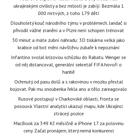
ukrajinskými civilisty a bez milosti je zabíjí. Bezmála 1
000 mrtvých, z toho 179 dětí
Dlouholetý kouč národního týmu v problémech. Jandač si
přivodil vážné zranění a v Plzni není schopen trénovat
30 minut a máte zubní náhradu: 3D tiskárna velká jako
krabice od bot mění návštěvu zubaře k nepoznání
Infantino svolal krizovou schůzku do Rabatu. Wenger se
od něj distancoval, generální sekretář FIFA hovoří o
hanbě
Ochrnutý od pasu dolů a s rakovinou v mozku přestal
bojovat. Pak mu snoubenka řekla ano a tělo zareagovalo
Rusové postupují v Charkovské oblasti, fronta se
posouvá. Vlastní analytici ukazují mapu, kde Ukrajinci
ztrácejí pozice
MacBook za 349 Kč měsíčně a iPhone 17 za polovinu
ceny. Začal pronájem, který nemá konkurenci