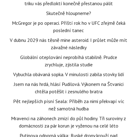
triku vás předloktí konečně přestanou pálit
Skutečně hloupneme?
McGregor je po operaci. Příští rok ho v UFC zřejmě čeká
poslední tanec
V dubnu 2029 nás těsně mine asteroid. I průlet může mít
závažné následky
Globální oteplování neprobíhá stabilně. Prudce
zrychluje, zjistila studie
Vybuchla obávaná sopka. V minulosti zabila stovky lidí
Jsem na nás hrdá, hlásí Pudilová. Výkonem na Štvanici
chtěla potěšit i zesnulého bratra
Pět nejlepších písní Seala: Příběh za nimi překvapí víc
než samotná hudba
Mravenci na záhonech zmizí do půl hodiny. Tři suroviny z
domácnosti za pár korun je vyženou na celé léto
Putinova odporná válka: Ruské drony krouží nad