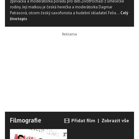
zpěvačka a moderátorka pořadů pro děti.ŽivotPochází z umělecké
rodiny. Její matkou je česká herečka a moderátorka Dagmar
Patrasová, otcem český saxofonista a hudební skladatel Felix...
Celý
životopis
Filmografie
Přidat film
|
Zobrazit vše