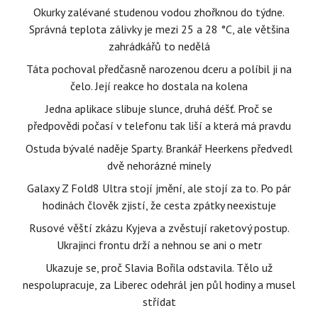
Okurky zalévané studenou vodou zhořknou do týdne.
Správná teplota zálivky je mezi 25 a 28 °C, ale většina
zahrádkářů to nedělá
Táta pochoval předčasně narozenou dceru a políbil ji na
čelo. Její reakce ho dostala na kolena
Jedna aplikace slibuje slunce, druhá déšť. Proč se
předpovědi počasí v telefonu tak liší a která má pravdu
Ostuda bývalé naděje Sparty. Brankář Heerkens předvedl
dvě nehorázné minely
Galaxy Z Fold8 Ultra stojí jmění, ale stojí za to. Po pár
hodinách člověk zjistí, že cesta zpátky neexistuje
Rusové věští zkázu Kyjeva a zvěstují raketový postup.
Ukrajinci frontu drží a nehnou se ani o metr
Ukazuje se, proč Slavia Bořila odstavila. Tělo už
nespolupracuje, za Liberec odehrál jen půl hodiny a musel
střídat