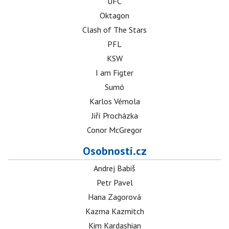
UFC
Oktagon
Clash of The Stars
PFL
KSW
I am Figter
Sumó
Karlos Vémola
Jiří Procházka
Conor McGregor
Osobnosti.cz
Andrej Babiš
Petr Pavel
Hana Zagorová
Kazma Kazmitch
Kim Kardashian