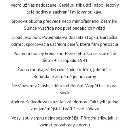
Vedro už vás nedostane: Geniální trik udrží nápoj ledový
celé hodiny a zachrání i milovanou kávu
Srpnová obloha předvede něco mimořádného. Zatmění
Slunce vystřídá noc plná padajících hvězd
Líbáš jako bůh: Poledňáková dostala stopku, Bartoška
odmítl sportovat a ústřední píseň, která film přerostla
Poslední hodiny Freddieho Mercuryho: Co se skutečně
dělo 24. listopadu 1991
Žádná mouka, žádný cukr, žádné mléko, jídelníček
Ronalda je záměrně jednotvárný
Nezápasím v Clashi, zdůraznil Roušal. Vzápětí se ozval
Sivák
Andrea Kalivodová ukázala svůj domov: Tak bydlí jedna
z nejznámějších tváří české zábavy
Vosy jsou v srpnu nejnebezpečnější: Přírodní triky, jak je
vyhnat ze zahrady a domu