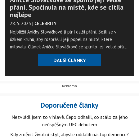
přání. Spočinula na místě, kde se cítila
nejlépe
28. 5. 2025
|
CELEBRITY
Nejbližší Aničky Slováčkové jí plní další přání. Sešli se v
úzkém kruhu, aby rozprášili její popel na místě, které
milovala. Článek Aničce Slováčkové se splnilo její velké přání.
Spočinula na místě, kde se cítila nejlépe se nejdříve objevil
DALŠÍ ČLÁNKY
na Magazín Osobnosti.cz. ...
Doporučené články
Nezvládl jsem to v hlavě. Čepo odhalil, co stálo za jeho
neúspěšným UFC debutem
Kdy změnit životní styl, abyste oddálili nástup demence?