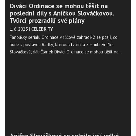
Diváci Ordinace se mohou těšit na
poslední díly s Aničkou Slováčkovou.
Tvůrci prozradili své plány
1. 6. 2025
|
CELEBRITY
Fanoušky seriálu Ordinace v růžové zahradě 2 se ptají, co
bude s postavou Radky, kterou ztvárnila zesnulá Anička
Slováčková, dál. Článek Diváci Ordinace se mohou těšit na
poslední díly s Aničkou Slováčkovou. Tvůrci prozradili své
plány se nejdříve objevil na Magazín Osobnosti.cz. ...
Aničce Slováčkové se splnilo její velké