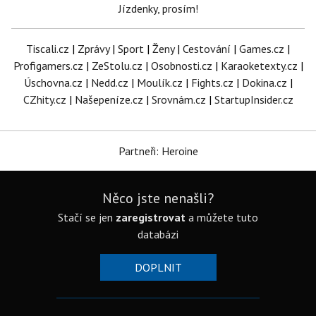
Jízdenky, prosím!
Tiscali.cz
|
Zprávy
|
Sport
|
Ženy
|
Cestování
|
Games.cz
|
Profigamers.cz
|
ZeStolu.cz
|
Osobnosti.cz
|
Karaoketexty.cz
|
Úschovna.cz
|
Nedd.cz
|
Moulík.cz
|
Fights.cz
|
Dokina.cz
|
CZhity.cz
|
Našepeníze.cz
|
Srovnám.cz
|
StartupInsider.cz
Partneři: Heroine
Něco jste nenašli?
Stačí se jen
zaregistrovat
a můžete tuto
databázi
DOPLNIT