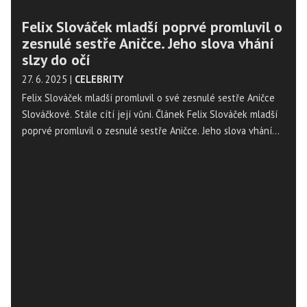
Felix Slováček mladší poprvé promluvil o
zesnulé sestře Aničce. Jeho slova vhání
slzy do očí
27. 6. 2025
|
CELEBRITY
Felix Slováček mladší promluvil o své zesnulé sestře Aničce
Slováčkové. Stále cítí její vůni. Článek Felix Slováček mladší
poprvé promluvil o zesnulé sestře Aničce. Jeho slova vhání
slzy do očí se nejdříve objevil na Magazín Osobnosti.cz. ...