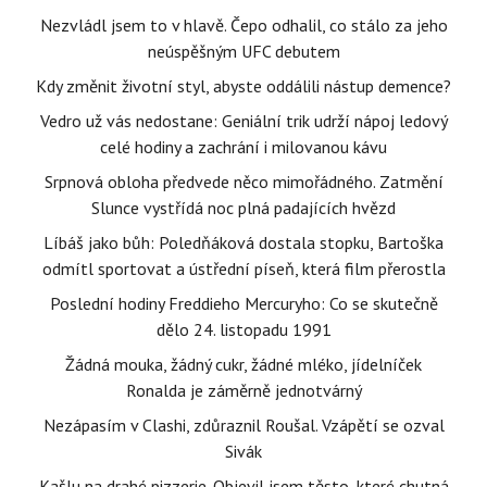
Nezvládl jsem to v hlavě. Čepo odhalil, co stálo za jeho
neúspěšným UFC debutem
Kdy změnit životní styl, abyste oddálili nástup demence?
Vedro už vás nedostane: Geniální trik udrží nápoj ledový
celé hodiny a zachrání i milovanou kávu
Srpnová obloha předvede něco mimořádného. Zatmění
Slunce vystřídá noc plná padajících hvězd
Líbáš jako bůh: Poledňáková dostala stopku, Bartoška
odmítl sportovat a ústřední píseň, která film přerostla
Poslední hodiny Freddieho Mercuryho: Co se skutečně
dělo 24. listopadu 1991
Žádná mouka, žádný cukr, žádné mléko, jídelníček
Ronalda je záměrně jednotvárný
Nezápasím v Clashi, zdůraznil Roušal. Vzápětí se ozval
Sivák
Kašlu na drahé pizzerie. Objevil jsem těsto, které chutná