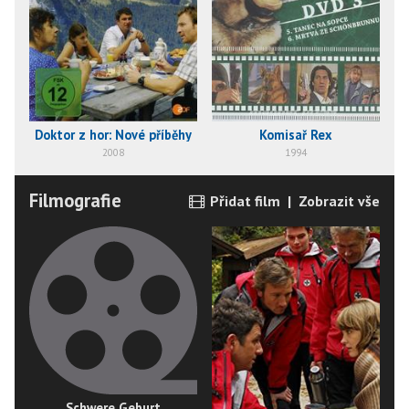
Doktor z hor: Nové příběhy
Komisař Rex
2008
1994
Filmografie
Přidat film
|
Zobrazit vše
Schwere Geburt