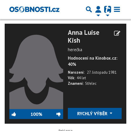
Anna Luise
Kish
herečka
Hodnocení na Kinobox.cz:
40%
Narození:
27. listopadu 1981
Věk:
44 let
Znamení:
Střelec
RYCHLÝ VÝBĚR
100%