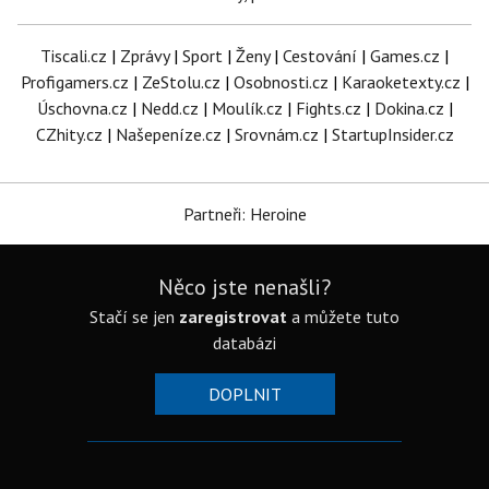
Tiscali.cz
|
Zprávy
|
Sport
|
Ženy
|
Cestování
|
Games.cz
|
Profigamers.cz
|
ZeStolu.cz
|
Osobnosti.cz
|
Karaoketexty.cz
|
Úschovna.cz
|
Nedd.cz
|
Moulík.cz
|
Fights.cz
|
Dokina.cz
|
CZhity.cz
|
Našepeníze.cz
|
Srovnám.cz
|
StartupInsider.cz
Partneři: Heroine
Něco jste nenašli?
Stačí se jen
zaregistrovat
a můžete tuto
databázi
DOPLNIT