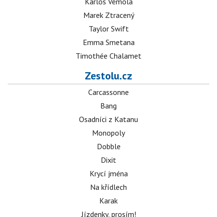
Karlos Vémola
Marek Ztracený
Taylor Swift
Emma Smetana
Timothée Chalamet
Zestolu.cz
Carcassonne
Bang
Osadníci z Katanu
Monopoly
Dobble
Dixit
Krycí jména
Na křídlech
Karak
Jízdenky, prosím!