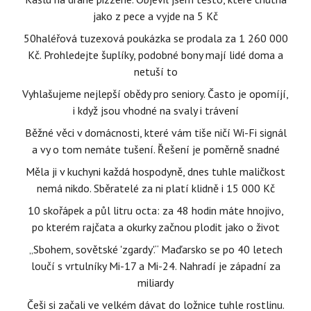
jako z pece a vyjde na 5 Kč
50haléřová tuzexová poukázka se prodala za 1 260 000
Kč. Prohledejte šuplíky, podobné bony mají lidé doma a
netuší to
Vyhlašujeme nejlepší obědy pro seniory. Často je opomíjí,
i když jsou vhodné na svaly i trávení
Běžné věci v domácnosti, které vám tiše ničí Wi-Fi signál
a vy o tom nemáte tušení. Řešení je poměrně snadné
Měla ji v kuchyni každá hospodyně, dnes tuhle maličkost
nemá nikdo. Sběratelé za ni platí klidně i 15 000 Kč
10 skořápek a půl litru octa: za 48 hodin máte hnojivo,
po kterém rajčata a okurky začnou plodit jako o život
„Sbohem, sovětské 'zgardy'.“ Maďarsko se po 40 letech
loučí s vrtulníky Mi-17 a Mi-24. Nahradí je západní za
miliardy
Češi si začali ve velkém dávat do ložnice tuhle rostlinu.