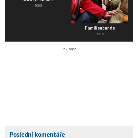
2008
Familienbande
D
2008
Poslední komentáře