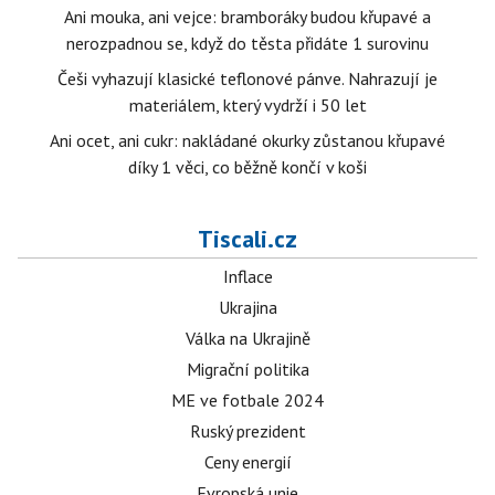
Ani mouka, ani vejce: bramboráky budou křupavé a
nerozpadnou se, když do těsta přidáte 1 surovinu
Češi vyhazují klasické teflonové pánve. Nahrazují je
materiálem, který vydrží i 50 let
Ani ocet, ani cukr: nakládané okurky zůstanou křupavé
díky 1 věci, co běžně končí v koši
Tiscali.cz
Inflace
Ukrajina
Válka na Ukrajině
Migrační politika
ME ve fotbale 2024
Ruský prezident
Ceny energií
Evropská unie