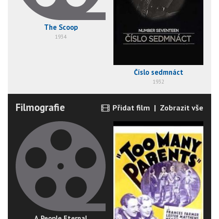
The Scoop
1934
Číslo sedmnáct
1932
Filmografie
Přidat film
|
Zobrazit vše
A People Eternal