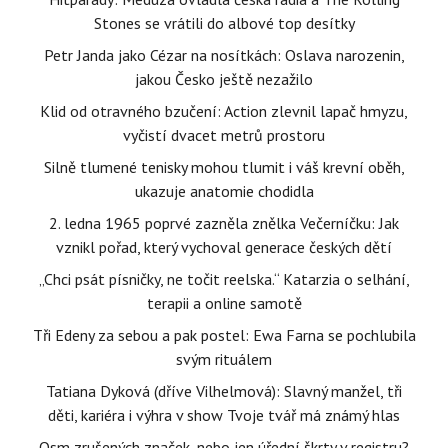
Stones se vrátili do albové top desítky
Petr Janda jako Cézar na nosítkách: Oslava narozenin,
jakou Česko ještě nezažilo
Klid od otravného bzučení: Action zlevnil lapač hmyzu,
vyčistí dvacet metrů prostoru
Silně tlumené tenisky mohou tlumit i váš krevní oběh,
ukazuje anatomie chodidla
2. ledna 1965 poprvé zazněla znělka Večerníčku: Jak
vznikl pořad, který vychoval generace českých dětí
„Chci psát písničky, ne točit reelska.“ Katarzia o selhání,
terapii a online samotě
Tři Edeny za sebou a pak postel: Ewa Farna se pochlubila
svým rituálem
Tatiana Dyková (dříve Vilhelmová): Slavný manžel, tři
děti, kariéra i výhra v show Tvoje tvář má známý hlas
Osm zrušených značek, nebo jen úřední škrty v registru?