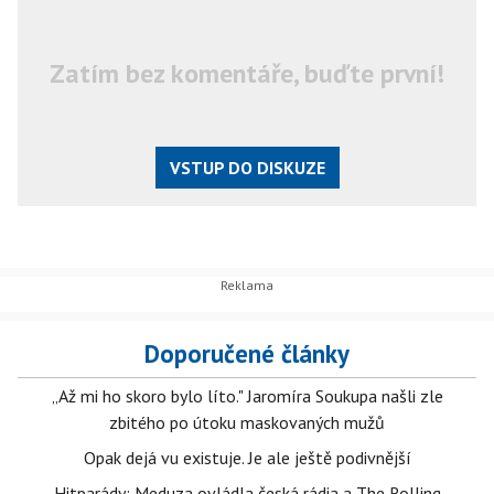
Zatím bez komentáře, buďte první!
VSTUP DO DISKUZE
Doporučené články
„Až mi ho skoro bylo líto." Jaromíra Soukupa našli zle
zbitého po útoku maskovaných mužů
Opak dejá vu existuje. Je ale ještě podivnější
Hitparády: Meduza ovládla česká rádia a The Rolling