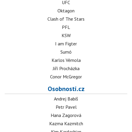
UFC
Oktagon
Clash of The Stars
PFL
KSW
I am Figter
Sumó
Karlos Vémola
Jiří Procházka
Conor McGregor
Osobnosti.cz
Andrej Babiš
Petr Pavel
Hana Zagorová
Kazma Kazmitch
Kim Kardashian