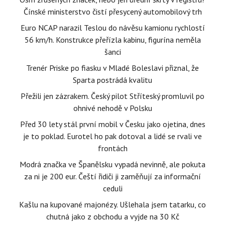
Čínské ministerstvo čistí přesycený automobilový trh
Euro NCAP narazil Teslou do návěsu kamionu rychlostí
56 km/h. Konstrukce přeřízla kabinu, figurína neměla
šanci
Trenér Priske po fiasku v Mladé Boleslavi přiznal, že
Sparta postrádá kvalitu
Přežili jen zázrakem. Český pilot Stříteský promluvil po
ohnivé nehodě v Polsku
Před 30 lety stál první mobil v Česku jako ojetina, dnes
je to poklad. Eurotel ho pak dotoval a lidé se rvali ve
frontách
Modrá značka ve Španělsku vypadá nevinně, ale pokuta
za ni je 200 eur. Čeští řidiči ji zaměňují za informační
ceduli
Kašlu na kupované majonézy. Ušlehala jsem tatarku, co
chutná jako z obchodu a vyjde na 30 Kč