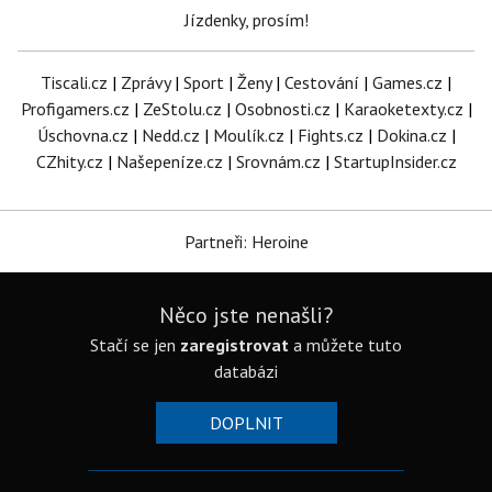
Jízdenky, prosím!
Tiscali.cz
|
Zprávy
|
Sport
|
Ženy
|
Cestování
|
Games.cz
|
Profigamers.cz
|
ZeStolu.cz
|
Osobnosti.cz
|
Karaoketexty.cz
|
Úschovna.cz
|
Nedd.cz
|
Moulík.cz
|
Fights.cz
|
Dokina.cz
|
CZhity.cz
|
Našepeníze.cz
|
Srovnám.cz
|
StartupInsider.cz
Partneři: Heroine
Něco jste nenašli?
Stačí se jen
zaregistrovat
a můžete tuto
databázi
DOPLNIT