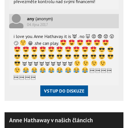
převezměte kontrolu nad svými financemi!
any
(anonym)
04. října 2017
i love you. Anne Hathavay. it is
👿
. no
🐷
😡
😨
😟
😲
🙄
😁
.she can play.
👿
👿
👿
👿
👿
👿
👿
👿
👿
   
   
VSTUP DO DISKUZE
Anne Hathaway v našich článcích