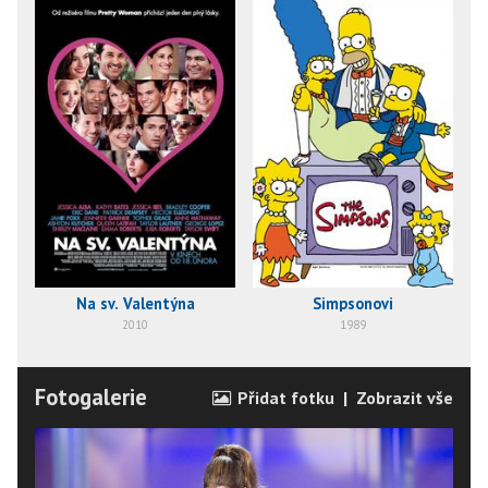
Na sv. Valentýna
Simpsonovi
2010
1989
Fotogalerie
Přidat fotku
|
Zobrazit vše