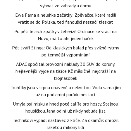
vyhnat ze zahrady a domu
Ewa Farna a nelehké začátky: Zpěvačce, které radili
vrátit se do Polska, teď fanoušci nestačí tleskat
Po pěti letech zpátky v televizi! Ordinace se vrací na
Novu, má to ale jeden háček
Pět tváří Stinga: Od klasických balad přes svižné rytmy
po temnější vzpomínání
ADAC spočítal provozní náklady 30 SUV do koruny.
Nejlevnější vyjde na tisíce Kč měsíčně, nejdražší na
trojnásobek
Truhlíky jsou v srpnu unavené a nekvetou. Voda sama jim
už na podzimní parádu nestačí
Umyla psí misku a hned poté talíře pro hosty. Stejnou
houbičkou. Jana od ní už nikdy nebude jíst
Technikovi vypadl nástavec z klíče. Za okamžik ohrozil
raketou miliony lidí