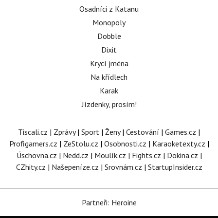
Osadníci z Katanu
Monopoly
Dobble
Dixit
Krycí jména
Na křídlech
Karak
Jízdenky, prosím!
Tiscali.cz
|
Zprávy
|
Sport
|
Ženy
|
Cestování
|
Games.cz
|
Profigamers.cz
|
ZeStolu.cz
|
Osobnosti.cz
|
Karaoketexty.cz
|
Úschovna.cz
|
Nedd.cz
|
Moulík.cz
|
Fights.cz
|
Dokina.cz
|
CZhity.cz
|
Našepeníze.cz
|
Srovnám.cz
|
StartupInsider.cz
Partneři: Heroine