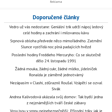
Doporučené články
Vedro už vás nedostane: Geniální trik udrží nápoj ledový
celé hodiny a zachrání i milovanou kávu
Srpnová obloha předvede něco mimořádného. Zatmění
Slunce vystřídá noc plná padajících hvězd
Poslední hodiny Freddieho Mercuryho: Co se skutečně
dělo 24. listopadu 1991
Žádná mouka, žádný cukr, žádné mléko, jídelníček
Ronalda je záměrně jednotvárný
Nezápasím v Clashi, zdůraznil Roušal. Vzápětí se ozval
Sivák
Andrea Kalivodová ukázala svůj domov: Tak bydlí jedna
z nejznámějších tváří české zábavy
Vosy jsou v srpnu nejnebezpečnější: Přírodní triky, jak je