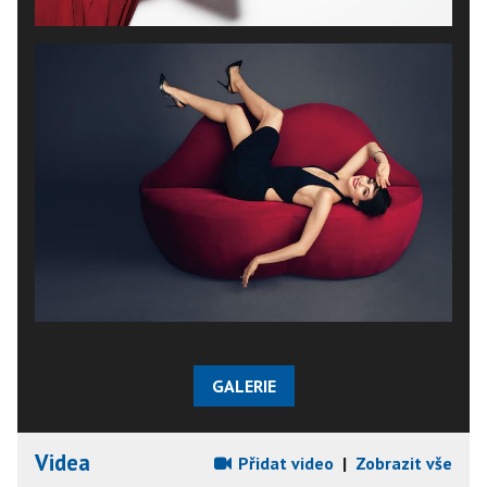
GALERIE
Videa
Přidat video
|
Zobrazit vše