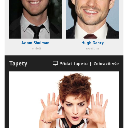
Adam Shulman
Hugh Dancy
manželé
rozešli se
Tapety
Přidat tapetu
|
Zobrazit vše