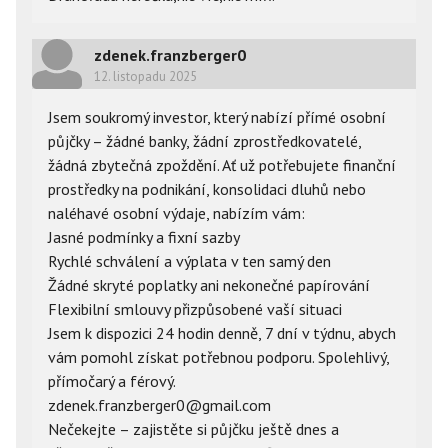
zdenek.franzberger0
12. listopadu 2025
Jsem soukromý investor, který nabízí přímé osobní 
půjčky – žádné banky, žádní zprostředkovatelé, 
žádná zbytečná zpoždění. Ať už potřebujete finanční 
prostředky na podnikání, konsolidaci dluhů nebo 
naléhavé osobní výdaje, nabízím vám:
Jasné podmínky a fixní sazby
Rychlé schválení a výplata v ten samý den
Žádné skryté poplatky ani nekonečné papírování
Flexibilní smlouvy přizpůsobené vaší situaci
Jsem k dispozici 24 hodin denně, 7 dní v týdnu, abych 
vám pomohl získat potřebnou podporu. Spolehlivý, 
přímočarý a férový.
zdenek.franzberger0@gmail.com
Nečekejte – zajistěte si půjčku ještě dnes a 