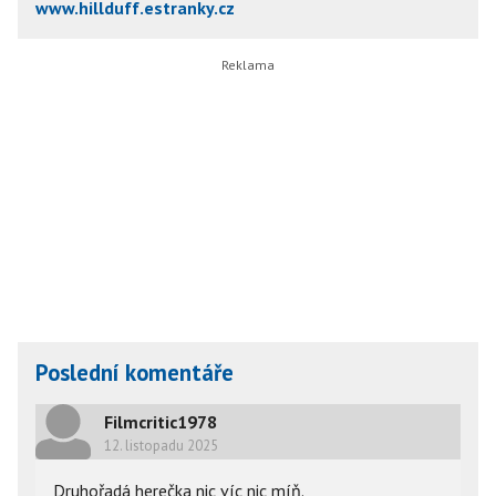
www.hillduff.estranky.cz
Poslední komentáře
Filmcritic1978
12. listopadu 2025
Druhořadá herečka,nic víc,nic míň.