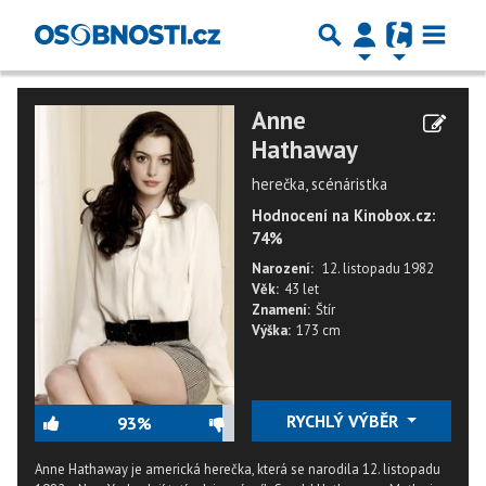
Anne
Hathaway
herečka, scénáristka
Hodnocení na Kinobox.cz:
74%
Narození:
12. listopadu 1982
Věk:
43 let
Znamení:
Štír
Výška:
173 cm
RYCHLÝ VÝBĚR
93%
Anne Hathaway je americká herečka, která se narodila 12. listopadu