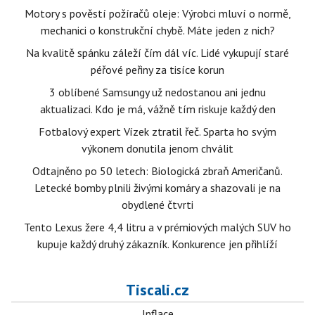
Motory s pověstí požíračů oleje: Výrobci mluví o normě,
mechanici o konstrukční chybě. Máte jeden z nich?
Na kvalitě spánku záleží čím dál víc. Lidé vykupují staré
péřové peřiny za tisíce korun
3 oblíbené Samsungy už nedostanou ani jednu
aktualizaci. Kdo je má, vážně tím riskuje každý den
Fotbalový expert Vízek ztratil řeč. Sparta ho svým
výkonem donutila jenom chválit
Odtajněno po 50 letech: Biologická zbraň Američanů.
Letecké bomby plnili živými komáry a shazovali je na
obydlené čtvrti
Tento Lexus žere 4,4 litru a v prémiových malých SUV ho
kupuje každý druhý zákazník. Konkurence jen přihlíží
Tiscali.cz
Inflace