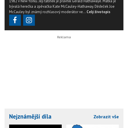
1982 v New Yorku. Její tatínek je právník Gerald Hathawaye. Matka je
bývalá herečka a zpěvačka Kate McCauley-Hathaway. Dědeček Joe
McCauley byl známý rozhlasový moderátor ve...
Celý životopis
Nejznámější díla
Zobrazit vše