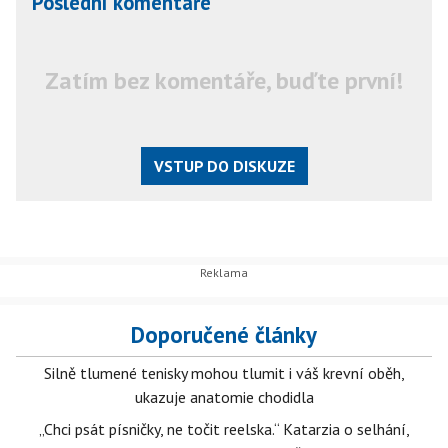
Poslední komentáře
Zatím bez komentáře, buďte první!
VSTUP DO DISKUZE
Doporučené články
Silně tlumené tenisky mohou tlumit i váš krevní oběh,
ukazuje anatomie chodidla
„Chci psát písničky, ne točit reelska.“ Katarzia o selhání,