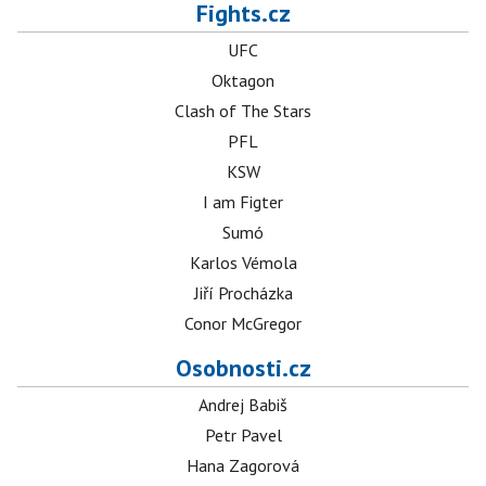
Fights.cz
UFC
Oktagon
Clash of The Stars
PFL
KSW
I am Figter
Sumó
Karlos Vémola
Jiří Procházka
Conor McGregor
Osobnosti.cz
Andrej Babiš
Petr Pavel
Hana Zagorová