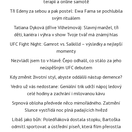
terapii a online samotě
Tři Edeny za sebou a pak postel: Ewa Farna se pochlubila
svým rituálem
Tatiana Dyková (dříve Vilhelmová): Slavný manžel, tři
děti, kariéra i výhra v show Tvoje tvář má známý hlas
UFC Fight Night: Gamrot vs. Salkilld – výsledky a nejlepší
momenty
Nezvládl jsem to v hlavě. Čepo odhalil, co stálo za jeho
neúspěšným UFC debutem
Kdy změnit životní styl, abyste oddálili nástup demence?
Vedro už vás nedostane: Geniální trik udrží nápoj ledový
celé hodiny a zachrání i milovanou kávu
Srpnová obloha předvede něco mimořádného. Zatmění
Slunce vystřídá noc plná padajících hvězd
Líbáš jako bůh: Poledňáková dostala stopku, Bartoška
odmítl sportovat a ústřední píseň, která film přerostla