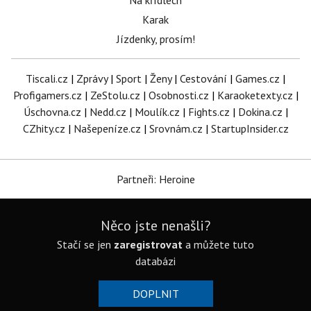
Na křídlech
Karak
Jízdenky, prosím!
Tiscali.cz
|
Zprávy
|
Sport
|
Ženy
|
Cestování
|
Games.cz
|
Profigamers.cz
|
ZeStolu.cz
|
Osobnosti.cz
|
Karaoketexty.cz
|
Úschovna.cz
|
Nedd.cz
|
Moulík.cz
|
Fights.cz
|
Dokina.cz
|
CZhity.cz
|
Našepeníze.cz
|
Srovnám.cz
|
StartupInsider.cz
Partneři: Heroine
Něco jste nenašli?
Stačí se jen
zaregistrovat
a můžete tuto
databázi
DOPLNIT