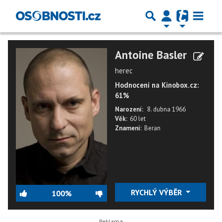
Antoine Basler
herec
Hodnocení na Kinobox.cz:
61%
Narození:
8. dubna 1966
Věk:
60 let
Znamení:
Beran
RYCHLÝ VÝBĚR
100%