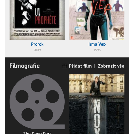
Prorok
Irma Vep
2009
1996
Filmografie
Přidat film
|
Zobrazit vše
The Deep Dark