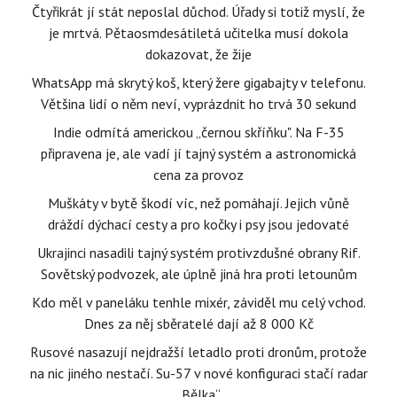
Čtyřikrát jí stát neposlal důchod. Úřady si totiž myslí, že
je mrtvá. Pětaosmdesátiletá učitelka musí dokola
dokazovat, že žije
WhatsApp má skrytý koš, který žere gigabajty v telefonu.
Většina lidí o něm neví, vyprázdnit ho trvá 30 sekund
Indie odmítá americkou „černou skříňku". Na F-35
připravena je, ale vadí jí tajný systém a astronomická
cena za provoz
Muškáty v bytě škodí víc, než pomáhají. Jejich vůně
dráždí dýchací cesty a pro kočky i psy jsou jedovaté
Ukrajinci nasadili tajný systém protivzdušné obrany Rif.
Sovětský podvozek, ale úplně jiná hra proti letounům
Kdo měl v paneláku tenhle mixér, záviděl mu celý vchod.
Dnes za něj sběratelé dají až 8 000 Kč
Rusové nasazují nejdražší letadlo proti dronům, protože
na nic jiného nestačí. Su-57 v nové konfiguraci stačí radar
„Bělka“