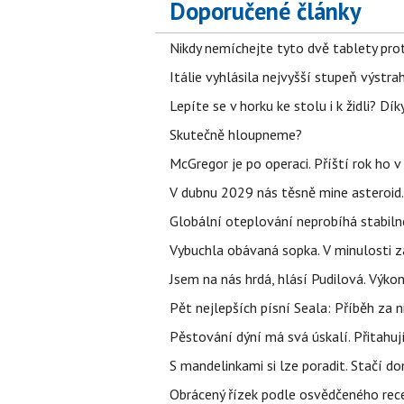
Doporučené články
Nikdy nemíchejte tyto dvě tablety pro
Itálie vyhlásila nejvyšší stupeň výstr
Lepíte se v horku ke stolu i k židli? D
Skutečně hloupneme?
McGregor je po operaci. Příští rok ho 
V dubnu 2029 nás těsně mine asteroid.
Globální oteplování neprobíhá stabilně.
Vybuchla obávaná sopka. V minulosti za
Jsem na nás hrdá, hlásí Pudilová. Výko
Pět nejlepších písní Seala: Příběh za 
Pěstování dýní má svá úskalí. Přitahuj
S mandelinkami si lze poradit. Stačí do
Obrácený řízek podle osvědčeného rece