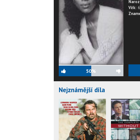
Naroz
Věk:
6
Zname
50%
Nejznámější díla