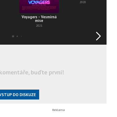
2020
Voyagers - Vesmírná
mise
2021
komentáře, buďte první!
VSTUP DO DISKUZE