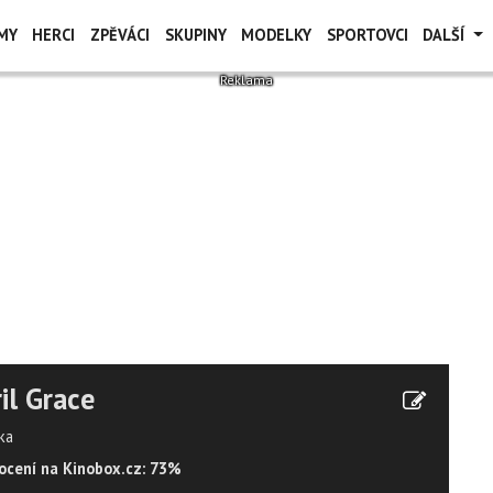
MY
HERCI
ZPĚVÁCI
SKUPINY
MODELKY
SPORTOVCI
DALŠÍ
il Grace
ka
cení na Kinobox.cz: 73%