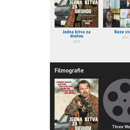
Jedna bitva za
Beze st
druhou
2002
2025
Filmografie
Three W