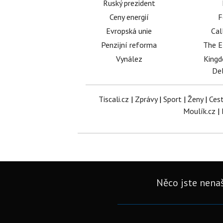
Ruský prezident
Ceny energií
F
Evropská unie
Cal
Penzijní reforma
The E
Vynález
King
Del
Tiscali.cz
|
Zprávy
|
Sport
|
Ženy
|
Ces
Moulík.cz
|
Něco jste nenaš