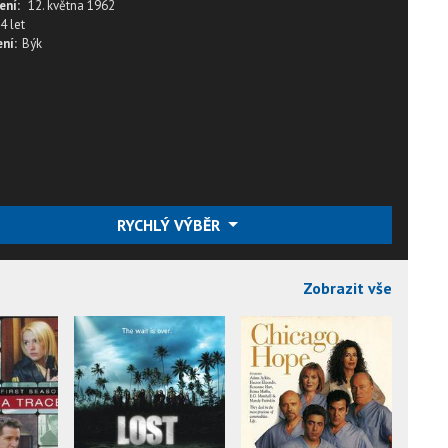
ení:
12. května 1962
4 let
ní:
Býk
RYCHLÝ VÝBĚR
Zobrazit vše