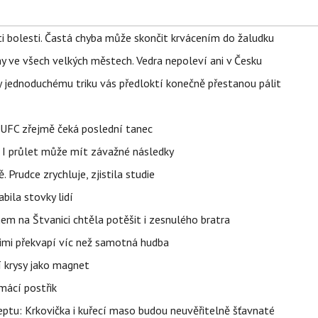
ti bolesti. Častá chyba může skončit krvácením do žaludku
ahy ve všech velkých městech. Vedra nepoleví ani v Česku
íky jednoduchému triku vás předloktí konečně přestanou pálit
v UFC zřejmě čeká poslední tanec
 I průlet může mít závažné následky
 Prudce zrychluje, zjistila studie
bila stovky lidí
nem na Štvanici chtěla potěšit i zesnulého bratra
nimi překvapí víc než samotná hudba
í krysy jako magnet
mácí postřik
ptu: Krkovička i kuřecí maso budou neuvěřitelně šťavnaté