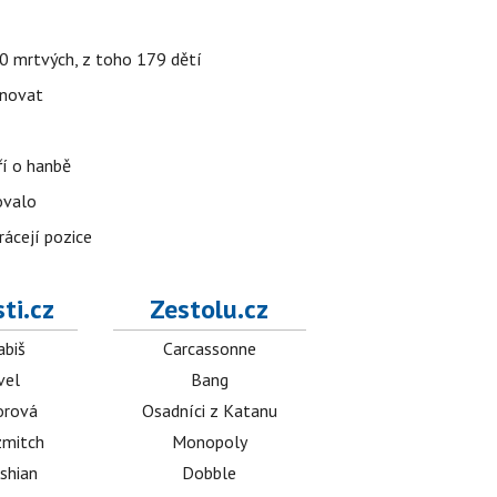
000 mrtvých, z toho 179 dětí
énovat
ří o hanbě
ovalo
rácejí pozice
ti.cz
Zestolu.cz
abiš
Carcassonne
vel
Bang
orová
Osadníci z Katanu
mitch
Monopoly
shian
Dobble