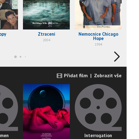
opy
Ztraceni
Nemocnice Chicago
Hope
2004
1994
Přidat film
|
Zobrazit vše
omen
Interrogation