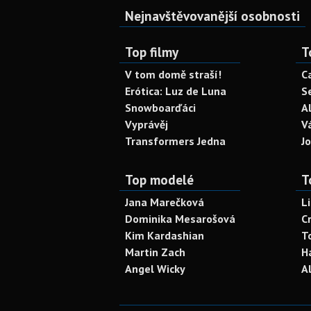
Nejnavštěvovanější osobnosti
Top filmy
T
V tom domě straší!
C
Erótica: Luz de Luna
S
Snowboarďáci
A
Vyprávěj
V
Transformers Jedna
J
Top modelé
T
Jana Marečková
L
Dominika Mesarošová
C
Kim Kardashian
T
Martin Zach
H
Angel Wicky
A