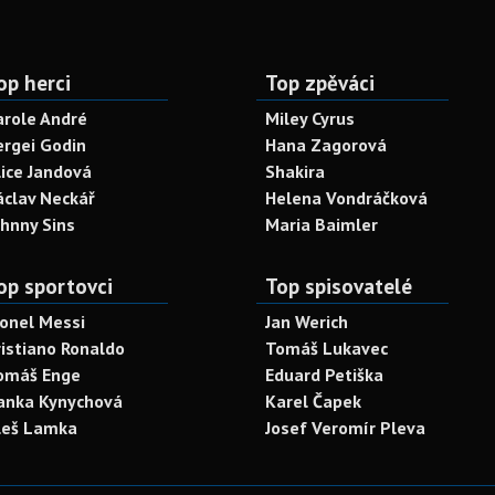
op herci
Top zpěváci
arole André
Miley Cyrus
ergei Godin
Hana Zagorová
lice Jandová
Shakira
áclav Neckář
Helena Vondráčková
ohnny Sins
Maria Baimler
op sportovci
Top spisovatelé
ionel Messi
Jan Werich
ristiano Ronaldo
Tomáš Lukavec
omáš Enge
Eduard Petiška
anka Kynychová
Karel Čapek
leš Lamka
Josef Veromír Pleva