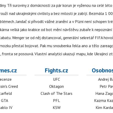
ny. Tři suroviny z domácnosti za pár korun je vyženou na celé léto
ouží nad ukrajinskými civilisty a bez milosti je zabíjí. Bezmála 1 
lémech. Jandač si přivodil vážné zranění a v Plzni není schopen tr
kárna velká jako krabice od bot mění návštěvu zubaře k nepoznání
abatu. Wenger se od něj distancoval, generální sekretář FIFA hovo
 mozku přestal bojovat. Pak mu snoubenka řekla ano a tělo zareag
fronta se posouvá. Vlastní analytici ukazují mapu, kde Ukrajinci zt
mes.cz
Fights.cz
Osobnos
ecenze
UFC
Andrej B
sin's Creed
Oktagon
Petr Pa
tarfield
Clash of The Stars
Hana Zag
GTA
PFL
Kazma Kaz
iablo IV
KSW
Kim Karda