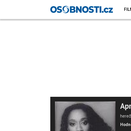
FIL
Apr
hereč
Hodno