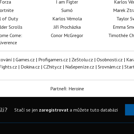
Forza
I am Figter
Karlos V
ortnite
Sumó
Marek Ztr
l of Duty
Karlos Vémola
Taylor S
lder Scrolls
Jiří Procházka
Emma Sm
dome Come:
Conor McGregor
Timothée C
iverence
tování
|
Games.cz
|
Profigamers.cz
|
ZeStolu.cz
|
Osobnosti.cz
|
Kar
Fights.cz
|
Dokina.cz
|
CZhity.cz
|
Našepeníze.cz
|
Srovnám.cz
|
Star
Partneři: Heroine
li?
Stačí se jen
zaregistrovat
a můžete tuto databázi