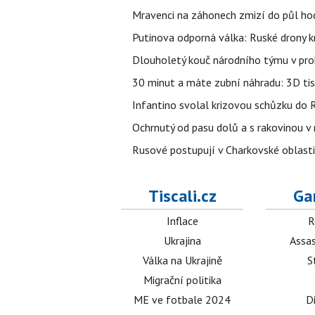
Mravenci na záhonech zmizí do půl hodi
Putinova odporná válka: Ruské drony kr
Dlouholetý kouč národního týmu v prob
30 minut a máte zubní náhradu: 3D tis
Infantino svolal krizovou schůzku do R
Ochrnutý od pasu dolů a s rakovinou v
Rusové postupují v Charkovské oblasti, 
Tiscali.cz
Ga
Inflace
R
Ukrajina
Assas
Válka na Ukrajině
S
Migrační politika
ME ve fotbale 2024
D