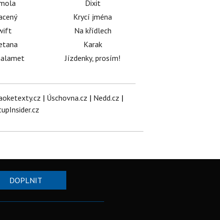
émola
Dixit
acený
Krycí jména
wift
Na křídlech
etana
Karak
halamet
Jízdenky, prosím!
aoketexty.cz
|
Úschovna.cz
|
Nedd.cz
|
tupInsider.cz
DOPLNIT