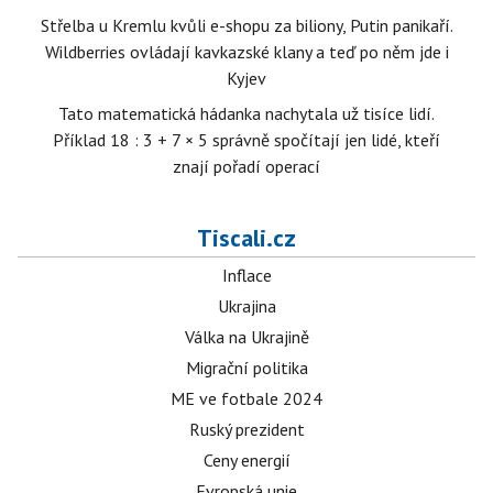
Střelba u Kremlu kvůli e-shopu za biliony, Putin panikaří.
Wildberries ovládají kavkazské klany a teď po něm jde i
Kyjev
Tato matematická hádanka nachytala už tisíce lidí.
Příklad 18 : 3 + 7 × 5 správně spočítají jen lidé, kteří
znají pořadí operací
Tiscali.cz
Inflace
Ukrajina
Válka na Ukrajině
Migrační politika
ME ve fotbale 2024
Ruský prezident
Ceny energií
Evropská unie