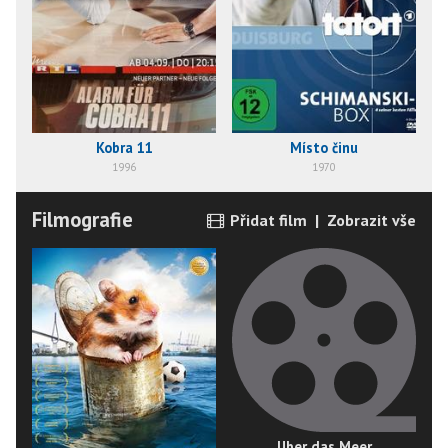
Kobra 11
Místo činu
1996
1970
Filmografie
Přidat film
|
Zobrazit vše
Über das Meer