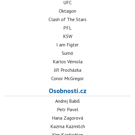
UFC
Oktagon
Clash of The Stars
PFL
KSW
I am Figter
Sumó
Karlos Vémola
Jiří Procházka
Conor McGregor
Osobnosti.cz
Andrej Babiš
Petr Pavel
Hana Zagorová
Kazma Kazmitch
Kim Kardashian