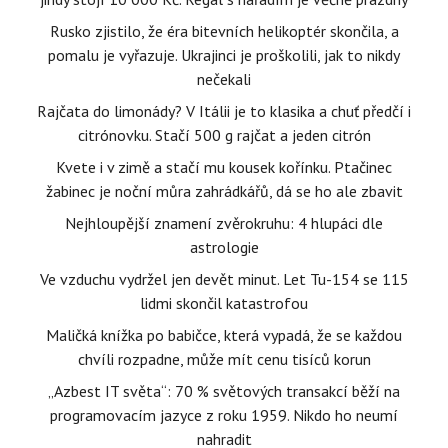
Rusko zjistilo, že éra bitevních helikoptér skončila, a
pomalu je vyřazuje. Ukrajinci je proškolili, jak to nikdy
nečekali
Rajčata do limonády? V Itálii je to klasika a chuť předčí i
citrónovku. Stačí 500 g rajčat a jeden citrón
Kvete i v zimě a stačí mu kousek kořínku. Ptačinec
žabinec je noční můra zahrádkářů, dá se ho ale zbavit
Nejhloupější znamení zvěrokruhu: 4 hlupáci dle
astrologie
Ve vzduchu vydržel jen devět minut. Let Tu-154 se 115
lidmi skončil katastrofou
Maličká knížka po babičce, která vypadá, že se každou
chvíli rozpadne, může mít cenu tisíců korun
„Azbest IT světa“: 70 % světových transakcí běží na
programovacím jazyce z roku 1959. Nikdo ho neumí
nahradit