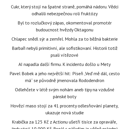
Cukr, který stojí na špatné straně, pomáhá nádoru. Vědci
odhalili nebezpečnou roli fruktózy
Byl to rozlučkový zápas, okomentoval promotér
budoucnost hvězdy Oktagonu
Chlapec snědl sýr a zemřel. Mohla za to běžná bakterie
Barbaři nebyli primitivní, ale sofistikovaní. Historii totiž
psali vítězové
AI napadla další firmu. K incidentu došlo u Mety
Pavel Bobek a jeho největší hit: Píseň „Veď mě dál, cesto
má“ se původně jmenovala Rododendron
Odlehčete v létě svým nohám aneb tipy na vzdušné
pánské boty
Hovězí maso stojí za 41 procenty odlesňování planety,
ukazuje nová studie
Krabička za 125 Kč z Actionu ušetří tisíce za opraváře,
jindy stojí 10 000 Kč. Regál s nářadím je věčně prázdný