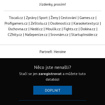
Jízdenky, prosím!
Tiscali.cz
|
Zprávy
|
Sport
|
Ženy
|
Cestování
|
Games.cz
|
Profigamers.cz
|
ZeStolu.cz
|
Osobnosti.cz
|
Karaoketexty.cz
|
Úschovna.cz
|
Nedd.cz
|
Moulík.cz
|
Fights.cz
|
Dokina.cz
|
CZhity.cz
|
Našepeníze.cz
|
Srovnám.cz
|
StartupInsider.cz
Partneři: Heroine
Něco jste nenašli?
Stačí se jen
zaregistrovat
a můžete tuto
databázi
DOPLNIT