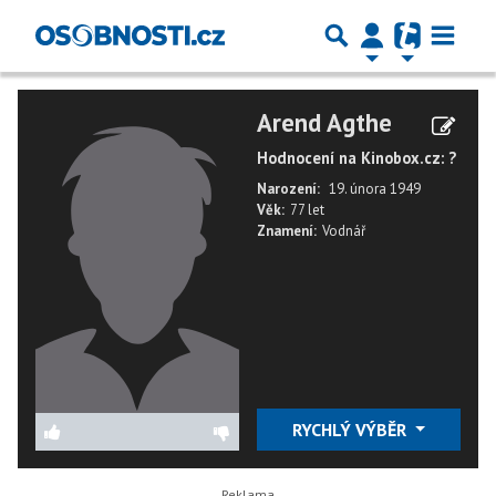
Arend Agthe
Hodnocení na Kinobox.cz: ?
Narození:
19. února 1949
Věk:
77 let
Znamení:
Vodnář
RYCHLÝ VÝBĚR