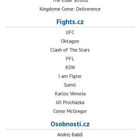
The Elder Scrolls
Kingdome Come: Deliverence
Fights.cz
UFC
Oktagon
Clash of The Stars
PFL
KSW
I am Figter
Sumó
Karlos Vémola
Jiří Procházka
Conor McGregor
Osobnosti.cz
Andrej Babiš