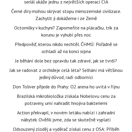
seriál ukáže jednu z největších operací CIA
Černé díry mohou skrývat stopu mimozemské civilizace.
Zachytit ji dokážeme i ze Země
Octomilky v kuchyni? Zapomeňte na plácačku, trik za
korunu je vyhubí přes noc
Předpověď, kterou nikdo nechtěl. ČHMÚ: Pořádně se
ochladí až na konci srpna
Je běhání dole bez opravdu tak zdravé, jak se tvrdí?
Jak se radovat z orchideje celá léta? Selhání má většinou
jediný důvod, radí odborníci
Don Toliver přijede do Prahy: O2 arena ho uvítá v říjnu
Brazilská mikrobioložka získala Nobelovu cenu za
potraviny, umí nahradit hnojiva bakteriemi
Action překvapil, v novém letáku nabízí i zahradní
nábytek. Ověřili jsme, zda se skutečně vyplatí
Odsouzený zloděj a vyděrač získal cenu z OSA: Příběh