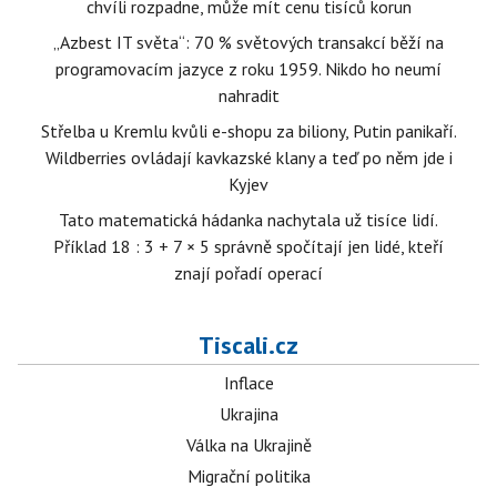
chvíli rozpadne, může mít cenu tisíců korun
„Azbest IT světa“: 70 % světových transakcí běží na
programovacím jazyce z roku 1959. Nikdo ho neumí
nahradit
Střelba u Kremlu kvůli e-shopu za biliony, Putin panikaří.
Wildberries ovládají kavkazské klany a teď po něm jde i
Kyjev
Tato matematická hádanka nachytala už tisíce lidí.
Příklad 18 : 3 + 7 × 5 správně spočítají jen lidé, kteří
znají pořadí operací
Tiscali.cz
Inflace
Ukrajina
Válka na Ukrajině
Migrační politika