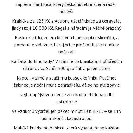
rappera Hard Rica, který česká hudební scéna raději
neslyší
Krabička za 125 Kč z Actionu ušetří tisíce za opraváře,
jindy stojí 10 000 Kč. Regál s nářadím je věčně prázdný
Rusko zjistilo, že éra bitevních helikoptér skončila, a
pomalu je vyřazuje. Ukrajinci je proškolili, jak to nikdy
nečekali
Rajčata do limonády? V Itálii je to klasika a chuť předčí i
citrónovku. Stačí 500 g rajčat a jeden citrón
Kvete i v zimě a stačí mu kousek kořínku. Ptačinec
žabinec je noční můra zahrádkářů, dá se ho ale zbavit
Nejhloupější znamení zvěrokruhu: 4 hlupáci dle
astrologie
Ve vzduchu vydržel jen devět minut. Let Tu-154 se 115
lidmi skončil katastrofou
Maličká knížka po babičce, která vypadá, že se každou