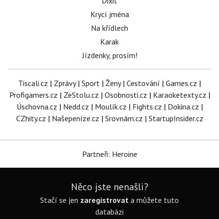
Dixit
Krycí jména
Na křídlech
Karak
Jízdenky, prosím!
Tiscali.cz
|
Zprávy
|
Sport
|
Ženy
|
Cestování
|
Games.cz
|
Profigamers.cz
|
ZeStolu.cz
|
Osobnosti.cz
|
Karaoketexty.cz
|
Úschovna.cz
|
Nedd.cz
|
Moulík.cz
|
Fights.cz
|
Dokina.cz
|
CZhity.cz
|
Našepeníze.cz
|
Srovnám.cz
|
StartupInsider.cz
Partneři: Heroine
Něco jste nenašli?
Stačí se jen
zaregistrovat
a můžete tuto
databázi