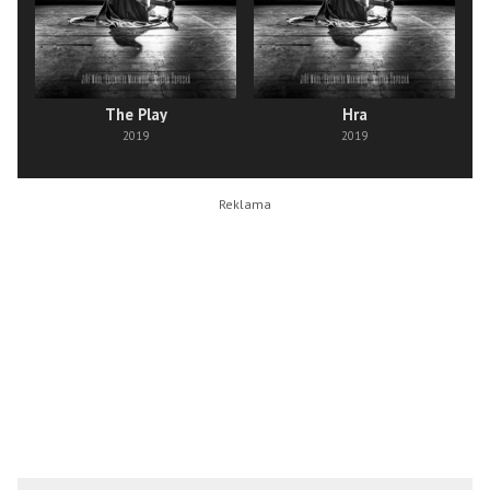
The Play
Hra
2019
2019