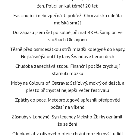
žen. Policii unikal téměř 20 let
Fascinující i nebezpečná. U pobřeží Chorvatska udeřila
mořská smršť
Do zápasu jsem šel po kalbě, přiznal BKFC šampion ve
službách Oktagonu
Těsně před osmdesátkou strčí mladší kolegyně do kapsy.
Nejkrásnější outfity Jany Švandové berou dech
Chudoba zanechává stopu. Finanční potíže zrychlují
stárnutí mozku
Moby na Colours of Ostrava: Střízlivý, mokrý od deště, a
přesto přichystal nejlepší večer festivalu
Zpátky do pece. Meteorologové upřesnili předpověď
počasí na víkend
Zásnuby v Londýně: Syn legendy Mekyho Žbirky oznámil,
že se žení
Oleokantal z olivového oleje chrání mozek myší, u lidí