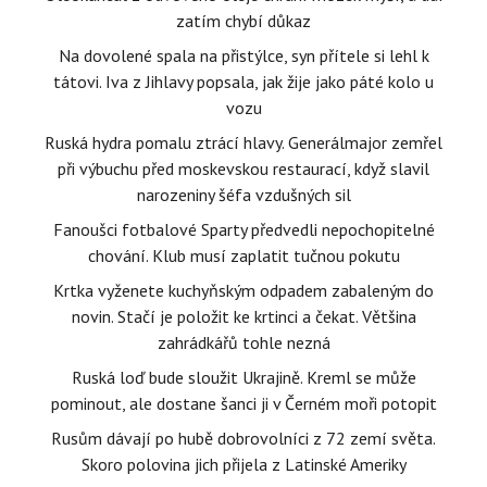
zatím chybí důkaz
Na dovolené spala na přistýlce, syn přítele si lehl k
tátovi. Iva z Jihlavy popsala, jak žije jako páté kolo u
vozu
Ruská hydra pomalu ztrácí hlavy. Generálmajor zemřel
při výbuchu před moskevskou restaurací, když slavil
narozeniny šéfa vzdušných sil
Fanoušci fotbalové Sparty předvedli nepochopitelné
chování. Klub musí zaplatit tučnou pokutu
Krtka vyženete kuchyňským odpadem zabaleným do
novin. Stačí je položit ke krtinci a čekat. Většina
zahrádkářů tohle nezná
Ruská loď bude sloužit Ukrajině. Kreml se může
pominout, ale dostane šanci ji v Černém moři potopit
Rusům dávají po hubě dobrovolníci z 72 zemí světa.
Skoro polovina jich přijela z Latinské Ameriky