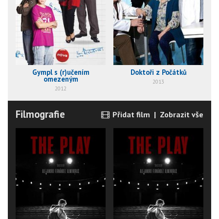
Gympl s (r)učením
Doktoři z Počátků
omezeným
2013
2012
Filmografie
Přidat film
|
Zobrazit vše