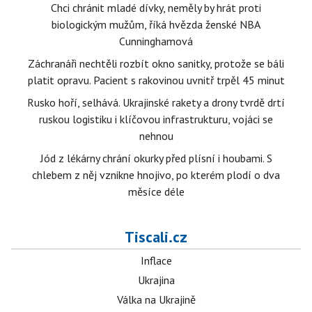
Chci chránit mladé dívky, neměly by hrát proti
biologickým mužům, říká hvězda ženské NBA
Cunninghamová
Záchranáři nechtěli rozbít okno sanitky, protože se báli
platit opravu. Pacient s rakovinou uvnitř trpěl 45 minut
Rusko hoří, selhává. Ukrajinské rakety a drony tvrdě drtí
ruskou logistiku i klíčovou infrastrukturu, vojáci se
nehnou
Jód z lékárny chrání okurky před plísní i houbami. S
chlebem z něj vznikne hnojivo, po kterém plodí o dva
měsíce déle
Tiscali.cz
Inflace
Ukrajina
Válka na Ukrajině