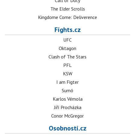
Call of Duty
The Elder Scrolls
Kingdome Come: Deliverence
Fights.cz
UFC
Oktagon
Clash of The Stars
PFL
KSW
I am Figter
Sumó
Karlos Vémola
Jiří Procházka
Conor McGregor
Osobnosti.cz