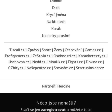
Dobble
Dixit
Krycí jména
Na křídlech
Karak
Jízdenky, prosím!
Tiscali.cz
|
Zprávy
|
Sport
|
Ženy
|
Cestování
|
Games.cz
|
Profigamers.cz
|
ZeStolu.cz
|
Osobnosti.cz
|
Karaoketexty.cz
|
Úschovna.cz
|
Nedd.cz
|
Moulík.cz
|
Fights.cz
|
Dokina.cz
|
CZhity.cz
|
Našepeníze.cz
|
Srovnám.cz
|
StartupInsider.cz
Partneři: Heroine
Něco jste nenašli?
Stačí se jen
zaregistrovat
a můžete tuto