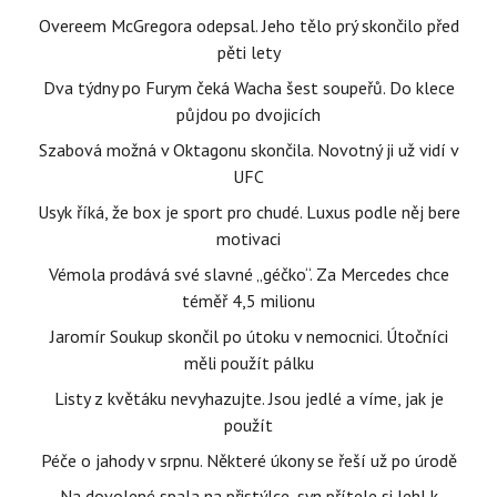
Overeem McGregora odepsal. Jeho tělo prý skončilo před
pěti lety
Dva týdny po Furym čeká Wacha šest soupeřů. Do klece
půjdou po dvojicích
Szabová možná v Oktagonu skončila. Novotný ji už vidí v
UFC
Usyk říká, že box je sport pro chudé. Luxus podle něj bere
motivaci
Vémola prodává své slavné „géčko“. Za Mercedes chce
téměř 4,5 milionu
Jaromír Soukup skončil po útoku v nemocnici. Útočníci
měli použít pálku
Listy z květáku nevyhazujte. Jsou jedlé a víme, jak je
použít
Péče o jahody v srpnu. Některé úkony se řeší už po úrodě
Na dovolené spala na přistýlce, syn přítele si lehl k