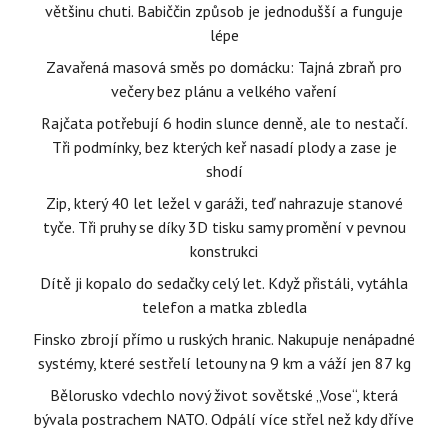
většinu chuti. Babiččin způsob je jednodušší a funguje
lépe
Zavařená masová směs po domácku: Tajná zbraň pro
večery bez plánu a velkého vaření
Rajčata potřebují 6 hodin slunce denně, ale to nestačí.
Tři podmínky, bez kterých keř nasadí plody a zase je
shodí
Zip, který 40 let ležel v garáži, teď nahrazuje stanové
tyče. Tři pruhy se díky 3D tisku samy promění v pevnou
konstrukci
Dítě ji kopalo do sedačky celý let. Když přistáli, vytáhla
telefon a matka zbledla
Finsko zbrojí přímo u ruských hranic. Nakupuje nenápadné
systémy, které sestřelí letouny na 9 km a váží jen 87 kg
Bělorusko vdechlo nový život sovětské „Vose“, která
bývala postrachem NATO. Odpálí více střel než kdy dříve