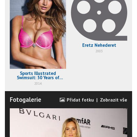
Eretz Nehederet
2003
Sports Illustrated
Swimsuit: 50 Years of
Beautiful
2014
Fotogalerie
Přidat fotku
|
Zobrazit vše