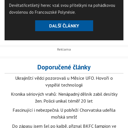
Devětatřicetiletý herec vzal svou přítelkyni na pohádkovou
dovolenou do Francouzské Polynésie.
DALŠÍ ČLÁNKY
Doporučené články
Ukrajinští vědci pozorovali u Měsíce UFO. Hovoří o
vyspělé technologii
Kronika sériových vrahů: Nenápadný dělník zabil desítky
žen. Policii unikal téměř 20 let
Fascinující i nebezpečná. U pobřeží Chorvatska udeřila
mořská smršť
Do zápasu jsem šel po kalbě, přiznal BKFC šampion ve