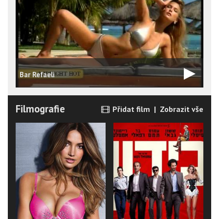
P
Bar Refaeli
G
Filmografie
Přidat film
|
Zobrazit vše