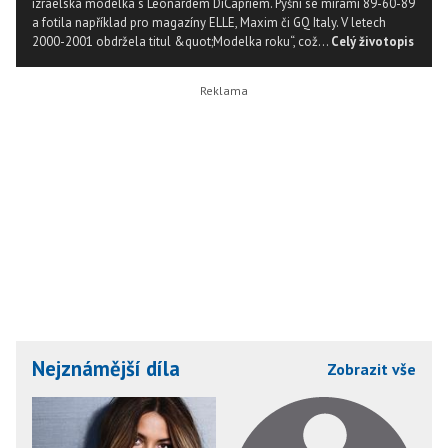
izraelská modelka s Leonardem DiCapriem. Pyšní se mírami 89-60-89
a fotila například pro magazíny ELLE, Maxim či GQ Italy. V letech
2000-2001 obdržela titul &quot;Modelka roku“, což...
Celý životopis
Nejznámější díla
Zobrazit vše