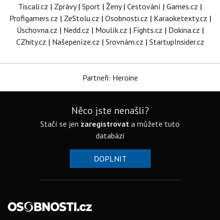
Tiscali.cz
|
Zprávy
|
Sport
|
Ženy
|
Cestování
|
Games.cz
|
Profigamers.cz
|
ZeStolu.cz
|
Osobnosti.cz
|
Karaoketexty.cz
|
Úschovna.cz
|
Nedd.cz
|
Moulík.cz
|
Fights.cz
|
Dokina.cz
|
CZhity.cz
|
Našepeníze.cz
|
Srovnám.cz
|
StartupInsider.cz
Partneři: Heroine
Něco jste nenašli?
Stačí se jen
zaregistrovat
a můžete tuto
databázi
DOPLNIT