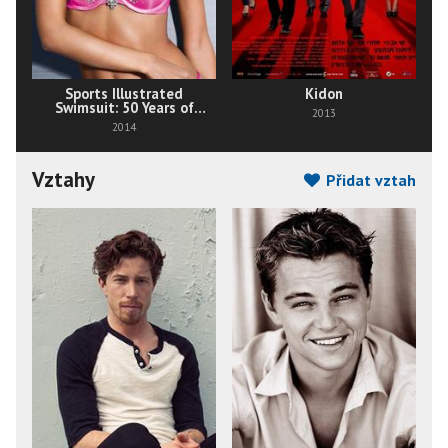
Sports Illustrated
Kidon
Swimsuit: 50 Years of
2013
Beautiful
2014
Vztahy
Přidat vztah