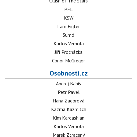
Clash of The Stars
PFL
KSW
I am Figter
Sumó
Karlos Vémola
Jiří Procházka
Conor McGregor
Osobnosti.cz
Andrej Babiš
Petr Pavel
Hana Zagorová
Kazma Kazmitch
Kim Kardashian
Karlos Vémola
Marek Ztracený