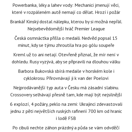
Powerbanka, léky a lahev vody: Mechanici jmenují věci,
které v rozpáleném autě nemají co dělat. Hrozí i požár
Brankář Kinský dostal nálepku, kterou by si možná nepřál.
Nejsebevědomější hráč Premier League
Česká osmnáctka přišla o medaili. Nedvěd popsal 15
minut, kdy se týmu zhroutila hra po gólu soupeře
Kreml už to ani netají. Otevřeně přiznal, že mír není v
dohledu. Rusy vyzývá, aby se připravili na dlouhou válku
Barbora Bukovská sbírá medaile v horském kole i
cyklokrosu. Přirovnávají ji k van der Poelovi
Nejprodávanější typ auta v Česku má zásadní slabinu.
Crossovery selhávají přesně tam, kde mají být nejsilnější
6 explozí, 4 požáry, peklo na zemi: Ukrajinci zdevastovali
jednu z pěti největších ruských rafinerií 700 km od hranic
i lodě FSB
Po cibuli nechte záhon prázdný a půda se vám odvděčí