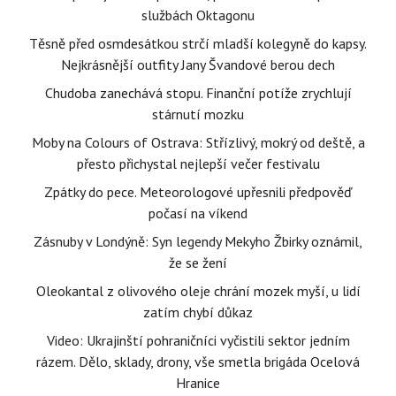
službách Oktagonu
Těsně před osmdesátkou strčí mladší kolegyně do kapsy.
Nejkrásnější outfity Jany Švandové berou dech
Chudoba zanechává stopu. Finanční potíže zrychlují
stárnutí mozku
Moby na Colours of Ostrava: Střízlivý, mokrý od deště, a
přesto přichystal nejlepší večer festivalu
Zpátky do pece. Meteorologové upřesnili předpověď
počasí na víkend
Zásnuby v Londýně: Syn legendy Mekyho Žbirky oznámil,
že se žení
Oleokantal z olivového oleje chrání mozek myší, u lidí
zatím chybí důkaz
Video: Ukrajinští pohraničníci vyčistili sektor jedním
rázem. Dělo, sklady, drony, vše smetla brigáda Ocelová
Hranice