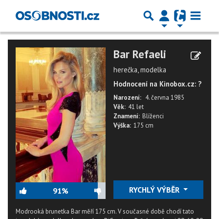
Bar Refaeli
herečka, modelka
Hodnocení na Kinobox.cz: ?
Narození:
4. června 1985
Věk:
41 let
Znamení:
Blíženci
Výška:
175 cm
RYCHLÝ VÝBĚR
91%
Modrooká brunetka Bar měří 175 cm. V současné době chodí tato