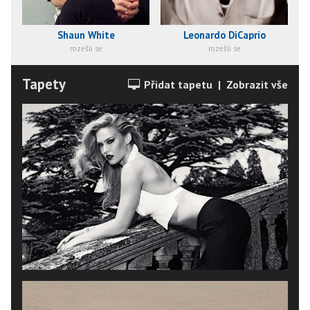
Shaun White
Leonardo DiCaprio
rozešli se
rozešli se
Tapety
Přidat tapetu
|
Zobrazit vše