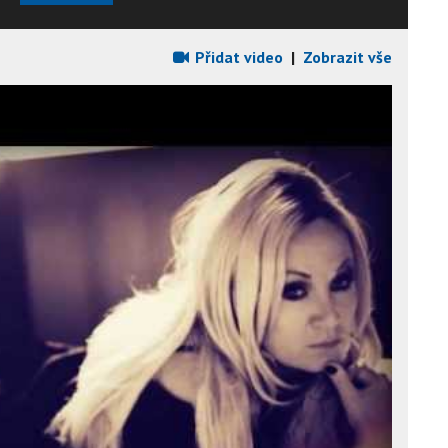
Přidat video
|
Zobrazit vše