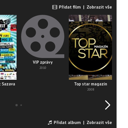
Přidat film
|
Zobrazit vše
VIP zprávy
2010
: Sazava
Top star magazín
2008
Přidat album
|
Zobrazit vše