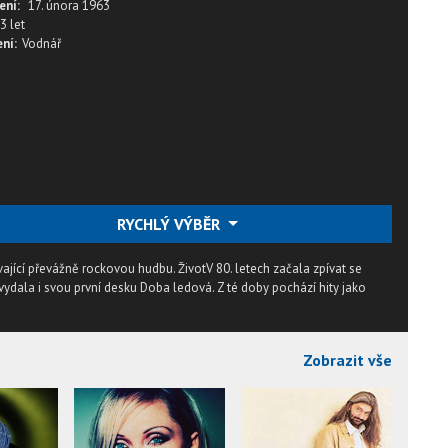
ení:
17. února 1963
3 let
ní:
Vodnář
RYCHLÝ VÝBĚR
ající převážně rockovou hudbu. ŽivotV 80. letech začala zpívat se
ydala i svou první desku Doba ledová. Z té doby pochází hity jako
Zobrazit vše