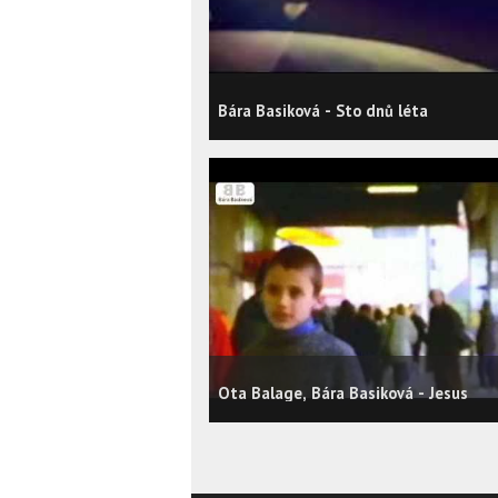
Bára Basiková - Sto dnů léta
Ota Balage, Bára Basiková - Jesus