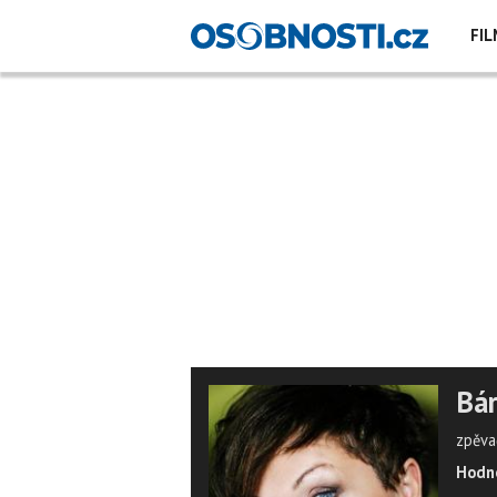
FIL
Bár
zpěva
Hodno