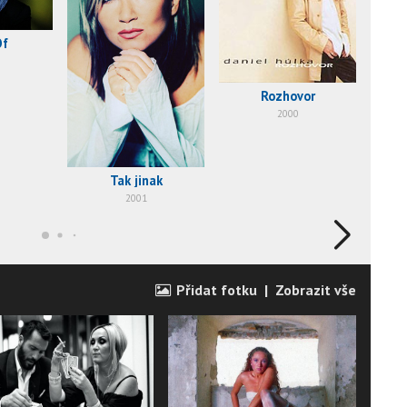
Of
Rozhovor
Kr
2000
Tak jinak
2001
Přidat fotku
|
Zobrazit vše