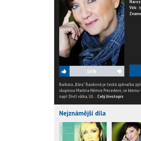
Naroz
Věk:
6
Zname
16%
Barbara „Bára“ Basiková je česká zpěvačka zpív
skupinou Martina Němce Precedens, se kterou v
např. Dívčí válka, Už...
Celý životopis
Nejznámější díla