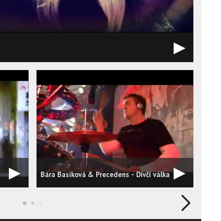
Mark
Bára Basiková & Precedens - Dívčí válka
letá)