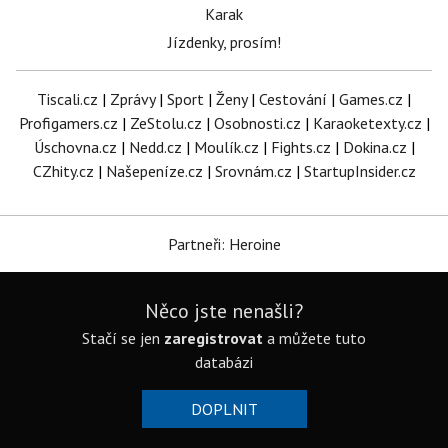
Karak
Jízdenky, prosím!
Tiscali.cz
|
Zprávy
|
Sport
|
Ženy
|
Cestování
|
Games.cz
|
Profigamers.cz
|
ZeStolu.cz
|
Osobnosti.cz
|
Karaoketexty.cz
|
Úschovna.cz
|
Nedd.cz
|
Moulík.cz
|
Fights.cz
|
Dokina.cz
|
CZhity.cz
|
Našepeníze.cz
|
Srovnám.cz
|
StartupInsider.cz
Partneři: Heroine
Něco jste nenašli?
Stačí se jen
zaregistrovat
a můžete tuto
databázi
DOPLNIT