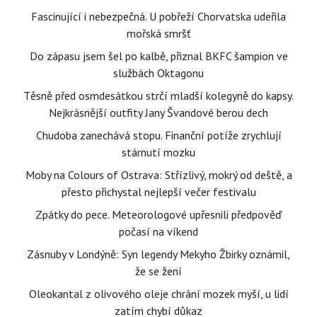
Fascinující i nebezpečná. U pobřeží Chorvatska udeřila
mořská smršť
Do zápasu jsem šel po kalbě, přiznal BKFC šampion ve
službách Oktagonu
Těsně před osmdesátkou strčí mladší kolegyně do kapsy.
Nejkrásnější outfity Jany Švandové berou dech
Chudoba zanechává stopu. Finanční potíže zrychlují
stárnutí mozku
Moby na Colours of Ostrava: Střízlivý, mokrý od deště, a
přesto přichystal nejlepší večer festivalu
Zpátky do pece. Meteorologové upřesnili předpověď
počasí na víkend
Zásnuby v Londýně: Syn legendy Mekyho Žbirky oznámil,
že se žení
Oleokantal z olivového oleje chrání mozek myší, u lidí
zatím chybí důkaz