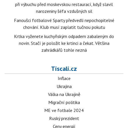
při výbuchu před moskevskou restaurací, když slavil
narozeniny šéfa vzdušných sil
Fanoušci fotbalové Sparty předvedli nepochopitelné
chování. Klub musí zaplatit tučnou pokutu
Krtka vyženete kuchyňským odpadem zabaleným do
novin. Stačí je položit ke krtinci a čekat. Většina
zahrádkářů tohle nezná
Tiscali.cz
Inflace
Ukrajina
Válka na Ukrajině
Migrační politika
ME ve fotbale 2024
Ruský prezident
Ceny energií