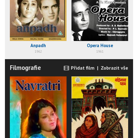
Anpadh
Opera House
1962
1961
Filmografie
Přidat film
|
Zobrazit vše