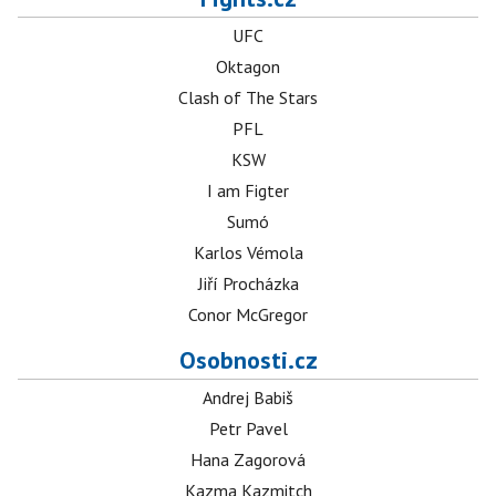
UFC
Oktagon
Clash of The Stars
PFL
KSW
I am Figter
Sumó
Karlos Vémola
Jiří Procházka
Conor McGregor
Osobnosti.cz
Andrej Babiš
Petr Pavel
Hana Zagorová
Kazma Kazmitch