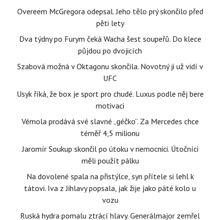
Overeem McGregora odepsal. Jeho tělo prý skončilo před
pěti lety
Dva týdny po Furym čeká Wacha šest soupeřů. Do klece
půjdou po dvojicích
Szabová možná v Oktagonu skončila. Novotný ji už vidí v
UFC
Usyk říká, že box je sport pro chudé. Luxus podle něj bere
motivaci
Vémola prodává své slavné „géčko“. Za Mercedes chce
téměř 4,5 milionu
Jaromír Soukup skončil po útoku v nemocnici. Útočníci
měli použít pálku
Na dovolené spala na přistýlce, syn přítele si lehl k
tátovi. Iva z Jihlavy popsala, jak žije jako páté kolo u
vozu
Ruská hydra pomalu ztrácí hlavy. Generálmajor zemřel