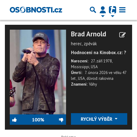
Brad Arnold
herec, zpěvák
Hodnocení na Kinobox.cz: ?
Narození:
27. září 1978,
Mississippi, USA
Úmrtí:
7. února 2026
ve věku
47
let
,
USA
,
důvod: rakovina
Znamení:
Váhy
RYCHLÝ VÝBĚR
100%