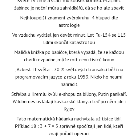
Kvete i v zimě a stačí mu kousek kořínku. Ptačinec
žabinec je noční můra zahrádkářů, dá se ho ale zbavit
Nejhloupější znamení zvěrokruhu: 4 hlupáci dle
astrologie
Ve vzduchu vydržel jen devět minut. Let Tu-154 se 115
lidmi skončil katastrofou
Maličká knížka po babičce, která vypadá, že se každou
chvíli rozpadne, může mít cenu tisíců korun
„Azbest IT světa“: 70 % světových transakcí běží na
programovacím jazyce z roku 1959. Nikdo ho neumí
nahradit
Střelba u Kremlu kvůli e-shopu za biliony, Putin panikaří.
Wildberries ovládají kavkazské klany a teď po něm jde i
Kyjev
Tato matematická hádanka nachytala už tisíce lidí.
Příklad 18 : 3 + 7 × 5 správně spočítají jen lidé, kteří
znají pořadí operací