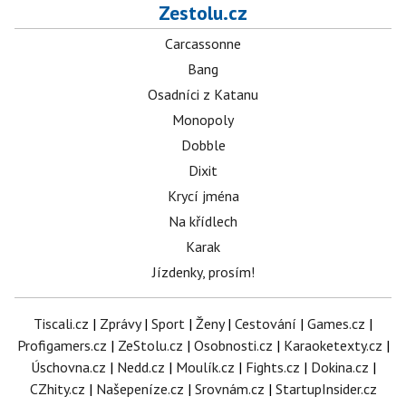
Zestolu.cz
Carcassonne
Bang
Osadníci z Katanu
Monopoly
Dobble
Dixit
Krycí jména
Na křídlech
Karak
Jízdenky, prosím!
Tiscali.cz
|
Zprávy
|
Sport
|
Ženy
|
Cestování
|
Games.cz
|
Profigamers.cz
|
ZeStolu.cz
|
Osobnosti.cz
|
Karaoketexty.cz
|
Úschovna.cz
|
Nedd.cz
|
Moulík.cz
|
Fights.cz
|
Dokina.cz
|
CZhity.cz
|
Našepeníze.cz
|
Srovnám.cz
|
StartupInsider.cz