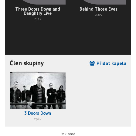
Three Doors Down and
Behind Those Eyes
Daughtry Live
2005
2012
Člen skupiny
Přidat kapelu
3 Doors Down
zpěv