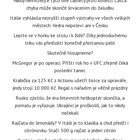
Nikdy nemíchejte tyto dvě tablety proti bolesti. Častá
chyba může skončit krvácením do žaludku
Itálie vyhlásila nejvyšší stupeň výstrahy ve všech velkých
městech. Vedra nepoleví ani v Česku
Lepíte se v horku ke stolu i k židli? Díky jednoduchému
triku vás předloktí konečně přestanou pálit
Skutečně hloupneme?
McGregor je po operaci. Příští rok ho v UFC zřejmě čeká
poslední tanec
Krabička za 125 Kč z Actionu ušetří tisíce za opraváře,
jindy stojí 10 000 Kč. Regál s nářadím je věčně prázdný
Rusko zjistilo, že éra bitevních helikoptér skončila, a
pomalu je vyřazuje. Ukrajinci je proškolili, jak to nikdy
nečekali
Rajčata do limonády? V Itálii je to klasika a chuť předčí i
citrónovku. Stačí 500 g rajčat a jeden citrón