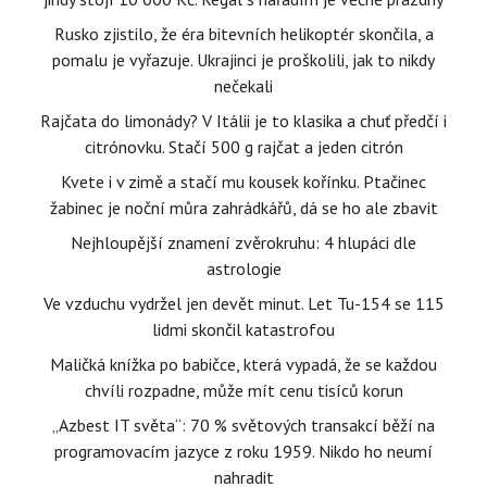
Rusko zjistilo, že éra bitevních helikoptér skončila, a
pomalu je vyřazuje. Ukrajinci je proškolili, jak to nikdy
nečekali
Rajčata do limonády? V Itálii je to klasika a chuť předčí i
citrónovku. Stačí 500 g rajčat a jeden citrón
Kvete i v zimě a stačí mu kousek kořínku. Ptačinec
žabinec je noční můra zahrádkářů, dá se ho ale zbavit
Nejhloupější znamení zvěrokruhu: 4 hlupáci dle
astrologie
Ve vzduchu vydržel jen devět minut. Let Tu-154 se 115
lidmi skončil katastrofou
Maličká knížka po babičce, která vypadá, že se každou
chvíli rozpadne, může mít cenu tisíců korun
„Azbest IT světa“: 70 % světových transakcí běží na
programovacím jazyce z roku 1959. Nikdo ho neumí
nahradit