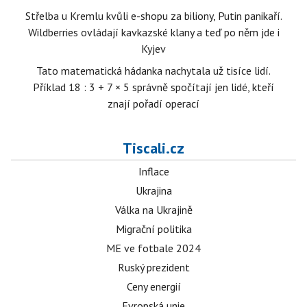
Střelba u Kremlu kvůli e-shopu za biliony, Putin panikaří.
Wildberries ovládají kavkazské klany a teď po něm jde i
Kyjev
Tato matematická hádanka nachytala už tisíce lidí.
Příklad 18 : 3 + 7 × 5 správně spočítají jen lidé, kteří
znají pořadí operací
Tiscali.cz
Inflace
Ukrajina
Válka na Ukrajině
Migrační politika
ME ve fotbale 2024
Ruský prezident
Ceny energií
Evropská unie