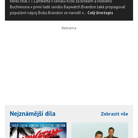
herec.Hrál J.T.Lamberta v seriálu Krok za krokem a Hobieho
Buchnnona v první řadě seriálu Baywatch.Brandon také propagoval
populární nápoj Boku.Brandon se narodil v...
Celý životopis
Nejznámější díla
Zobrazit vše