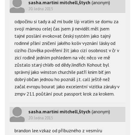
sasha.martini mitchell,štych
(anonym)
20. ledna 2015
odpočinu si tady a až mi bude líp vratim se domu za
svojí mámou celej čas jsem ji neviděl měl jsem
tajné poslání evokovat český systém jako tajný
rodinné přání zničení jakého koliv vyznání lásky od
cizího člověka pověření žít jako cizí osobnost v čr v
zicí rodině jedním pohledem na věc něco ve mě
zůstalo starý chléb od dědy Jindřich Kohout byl
správný jako winston churchile patří knim biť jen
dobrý občan jednou ho poznáš j.t. call ještě než
začal evropu bourat jako excelentní vizitka záruky v
zmpv 211 poůtání pout passport krok za krokem.
sasha.martini mitchell,štych
(anonym)
20. ledna 2015
brandon lee.vzkaz od příbuzného z vesmíru