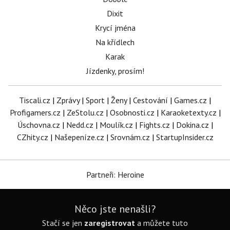
Dixit
Krycí jména
Na křídlech
Karak
Jízdenky, prosím!
Tiscali.cz
|
Zprávy
|
Sport
|
Ženy
|
Cestování
|
Games.cz
|
Profigamers.cz
|
ZeStolu.cz
|
Osobnosti.cz
|
Karaoketexty.cz
|
Úschovna.cz
|
Nedd.cz
|
Moulík.cz
|
Fights.cz
|
Dokina.cz
|
CZhity.cz
|
Našepeníze.cz
|
Srovnám.cz
|
StartupInsider.cz
Partneři: Heroine
Něco jste nenašli?
Stačí se jen
zaregistrovat
a můžete tuto