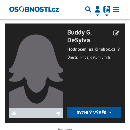
Buddy G.
DeSylva
Hodnocení na Kinobox.cz: ?
Úmrtí:
Přidej datum úmrtí
RYCHLÝ VÝBĚR