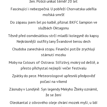
žen. Policii unikal téměř 20 let
Fascinující i nebezpečná. U pobřeží Chorvatska udeřila
mořská smršť
Do zápasu jsem šel po kalbě, přiznal BKFC šampion ve
službách Oktagonu
Těsně před osmdesátkou strčí mladší kolegyně do kapsy.
Nejkrásnější outfity Jany Švandové berou dech
Chudoba zanechává stopu. Finanční potíže zrychlují
stárnutí mozku
Moby na Colours of Ostrava: Střízlivý, mokrý od deště, a
přesto přichystal nejlepší večer festivalu
Zpátky do pece. Meteorologové upřesnili předpověď
počasí na víkend
Zásnuby v Londýně: Syn legendy Mekyho Žbirky oznámil,
že se žení
Oleokantal z olivového oleje chrání mozek myší, u lidí