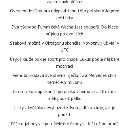
zatím chybí důkaz
Overeem McGregora odepsal. Jeho tělo prý skončilo před
pěti lety
Dva týdny po Furym čeká Wacha šest soupeřů. Do klece
půjdou po dvojicích
Szabová možná v Oktagonu skončila. Novotný ji už vidí v
UFC
Usyk říká, že box je sport pro chudé. Luxus podle něj bere
motivaci
Vémola prodává své slavné „géčko“. Za Mercedes chce
téměř 4,5 milionu
Jaromír Soukup skončil po útoku v nemocnici. Útočníci
měli použít pálku
Listy z květáku nevyhazujte. Jsou jedlé a víme, jak je
použít
Péče o jahody v srpnu. Některé úkony se řeší už po úrodě