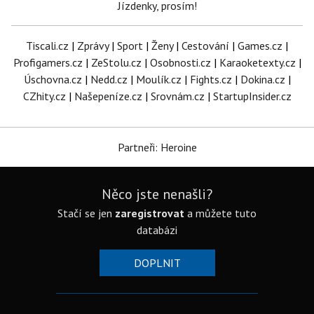
Jízdenky, prosím!
Tiscali.cz
|
Zprávy
|
Sport
|
Ženy
|
Cestování
|
Games.cz
|
Profigamers.cz
|
ZeStolu.cz
|
Osobnosti.cz
|
Karaoketexty.cz
|
Úschovna.cz
|
Nedd.cz
|
Moulík.cz
|
Fights.cz
|
Dokina.cz
|
CZhity.cz
|
Našepeníze.cz
|
Srovnám.cz
|
StartupInsider.cz
Partneři: Heroine
Něco jste nenašli?
Stačí se jen
zaregistrovat
a můžete tuto
databázi
DOPLNIT