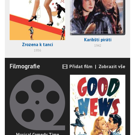
Karibští piráti
Zrozena k tanci
1942
1936
Filmografie
Přidat film
|
Zobrazit vše
Musical Comedy Time