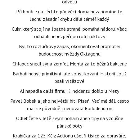
odvetu
Při bouřce na těchto pár věcí doma nezapomínejte.
Jednu zásadní chybu dělá téměř každý
Cukr, který stojí na špatné straně, pomáhá nádoru. Vědci
odhalili nebezpečnou roli fruktózy
Byl to rozlučkový zápas, okomentoval promotér
budoucnost hvězdy Oktagonu
Chlapec snědl sýr a zemřel. Mohla za to běžná bakterie
Barbaři nebyli primitivní, ale sofistikovaní. Historii totiž
psali vítězové
AI napadla další firmu. K incidentu došlo u Mety
Pavel Bobek a jeho největší hit: Píseň „Veď mě dál, cesto
má“ se původně jmenovala Rododendron
Odlehčete v létě svým nohám aneb tipy na vzdušné
pánské boty
Krabička za 125 Kč z Actionu ušetří tisíce za opraváře,