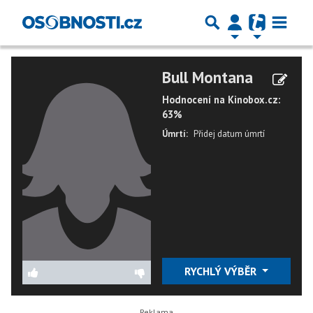
Bull Montana
Hodnocení na Kinobox.cz:
63%
Úmrtí:
Přidej datum úmrtí
RYCHLÝ VÝBĚR