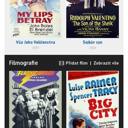
Vůz Jeho Veličenstva
Šejkův syn
1933
1926
Filmografie
Přidat film
|
Zobrazit vše