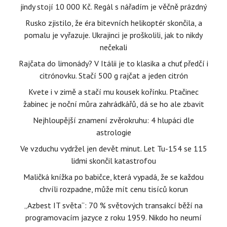
jindy stojí 10 000 Kč. Regál s nářadím je věčně prázdný
Rusko zjistilo, že éra bitevních helikoptér skončila, a
pomalu je vyřazuje. Ukrajinci je proškolili, jak to nikdy
nečekali
Rajčata do limonády? V Itálii je to klasika a chuť předčí i
citrónovku. Stačí 500 g rajčat a jeden citrón
Kvete i v zimě a stačí mu kousek kořínku. Ptačinec
žabinec je noční můra zahrádkářů, dá se ho ale zbavit
Nejhloupější znamení zvěrokruhu: 4 hlupáci dle
astrologie
Ve vzduchu vydržel jen devět minut. Let Tu-154 se 115
lidmi skončil katastrofou
Maličká knížka po babičce, která vypadá, že se každou
chvíli rozpadne, může mít cenu tisíců korun
„Azbest IT světa“: 70 % světových transakcí běží na
programovacím jazyce z roku 1959. Nikdo ho neumí