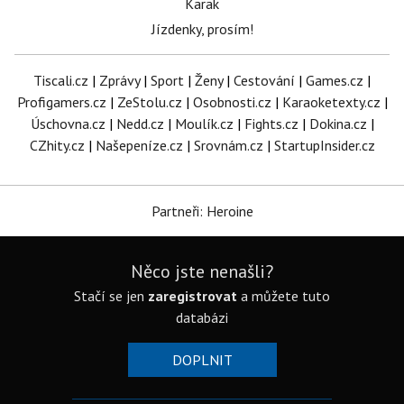
Karak
Jízdenky, prosím!
Tiscali.cz
|
Zprávy
|
Sport
|
Ženy
|
Cestování
|
Games.cz
|
Profigamers.cz
|
ZeStolu.cz
|
Osobnosti.cz
|
Karaoketexty.cz
|
Úschovna.cz
|
Nedd.cz
|
Moulík.cz
|
Fights.cz
|
Dokina.cz
|
CZhity.cz
|
Našepeníze.cz
|
Srovnám.cz
|
StartupInsider.cz
Partneři: Heroine
Něco jste nenašli?
Stačí se jen
zaregistrovat
a můžete tuto
databázi
DOPLNIT