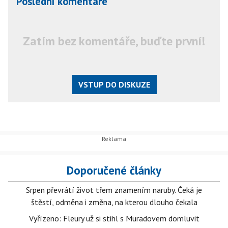
Poslední komentáře
Zatím bez komentáře, buďte první!
VSTUP DO DISKUZE
Doporučené články
Srpen převrátí život třem znamením naruby. Čeká je
štěstí, odměna i změna, na kterou dlouho čekala
Vyřízeno: Fleury už si stihl s Muradovem domluvit