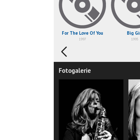
For The Love Of You
Big Gi
1997
1995
Fotogalerie