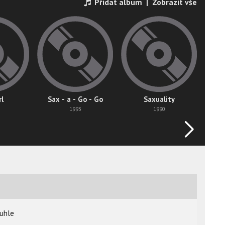
Přidat album
|
Zobrazit vše
rl
Sax - a - Go - Go
Saxuality
1993
1990
tuhle