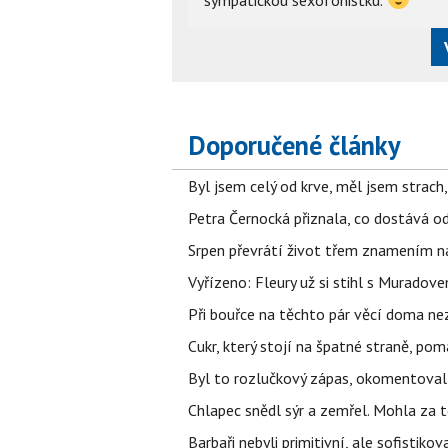
sympatickou sexofonistku.
Doporučené články
Byl jsem celý od krve, měl jsem strach
Petra Černocká přiznala, co dostává o
Srpen převrátí život třem znamením na
Vyřízeno: Fleury už si stihl s Murado
Při bouřce na těchto pár věcí doma ne
Cukr, který stojí na špatné straně, pom
Byl to rozlučkový zápas, okomentova
Chlapec snědl sýr a zemřel. Mohla za t
Barbaři nebyli primitivní, ale sofistikov