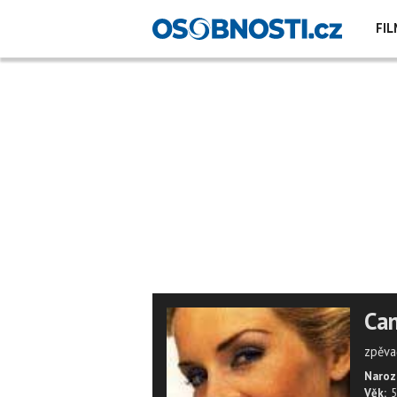
FIL
Can
zpěva
Naroz
Věk:
5