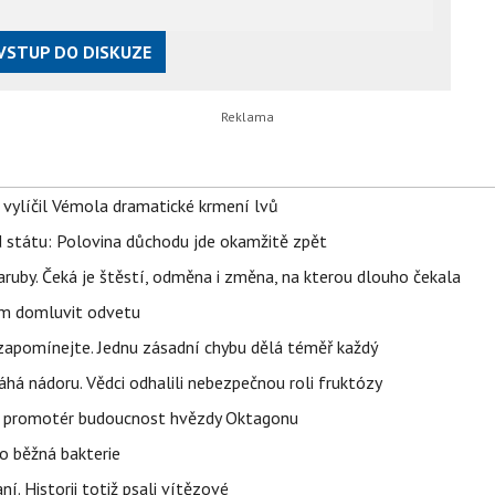
VSTUP DO DISKUZE
, vylíčil Vémola dramatické krmení lvů
d státu: Polovina důchodu jde okamžitě zpět
ruby. Čeká je štěstí, odměna i změna, na kterou dlouho čekala
vem domluvit odvetu
zapomínejte. Jednu zásadní chybu dělá téměř každý
áhá nádoru. Vědci odhalili nebezpečnou roli fruktózy
l promotér budoucnost hvězdy Oktagonu
o běžná bakterie
aní. Historii totiž psali vítězové