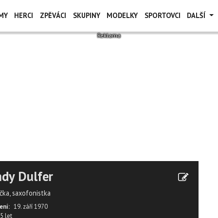
MY
HERCI
ZPĚVÁCI
SKUPINY
MODELKY
SPORTOVCI
DALŠÍ
dy Dulfer
čka, saxofonistka
ení:
19. září 1970
5 let