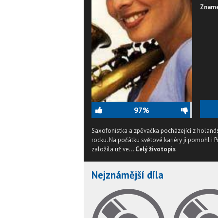
Zname
97%
Saxofonistka a zpěvačka pocházející z holands
rocku. Na počátku světové kariéry ji pomohl i P
založila už ve...
Celý životopis
Nejznámější díla