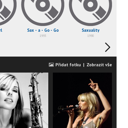
rl
Sax - a - Go - Go
Saxuality
1993
1990
Přidat fotku
|
Zobrazit vše