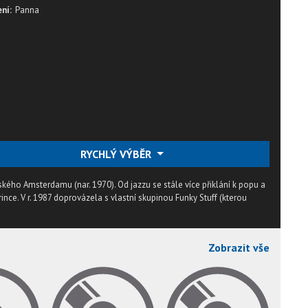
ní:
Panna
RYCHLÝ VÝBĚR
kého Amsterdamu (nar. 1970). Od jazzu se stále více přiklání k popu a
rince. V r. 1987 doprovázela s vlastní skupinou Funky Stuff (kterou
Zobrazit vše