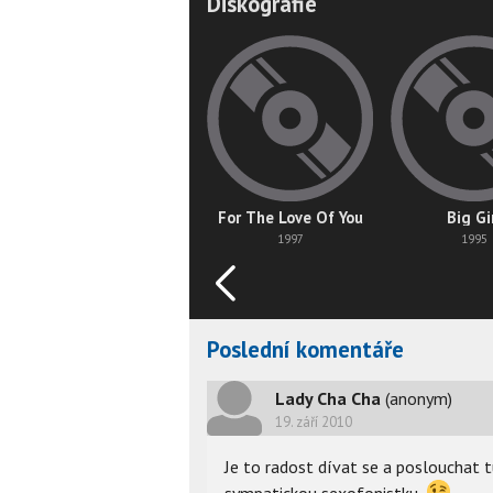
Diskografie
For The Love Of You
Big Gi
1997
1995
Poslední komentáře
Lady Cha Cha
(anonym)
19. září 2010
Je to radost dívat se a poslouchat 