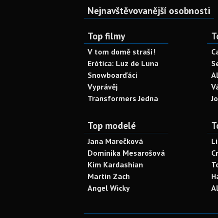
Nejnavštěvovanější osobnosti
Top filmy
T
V tom domě straší!
C
Erótica: Luz de Luna
S
Snowboarďáci
A
Vyprávěj
V
Transformers Jedna
J
Top modelé
T
Jana Marečková
L
Dominika Mesarošová
C
Kim Kardashian
T
Martin Zach
H
Angel Wicky
A