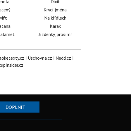
émola
Dixit
acený
Krycí jména
wift
Na křídlech
etana
Karak
halamet
Jízdenky, prosím!
aoketexty.cz
|
Úschovna.cz
|
Nedd.cz
|
tupInsider.cz
DOPLNIT