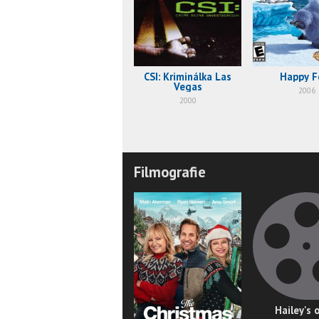
CSI: Kriminálka Las
Happy F
Vegas
2006
2000
Filmografie
Hailey's o