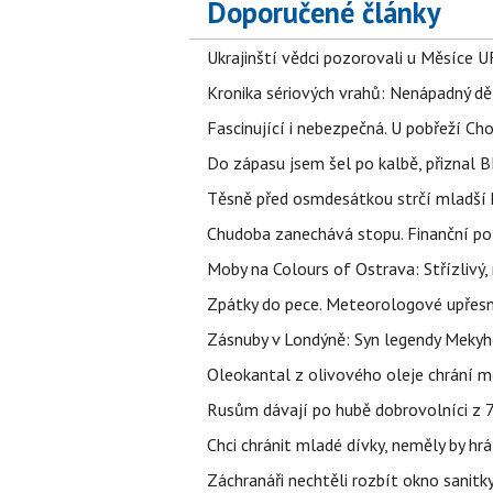
Doporučené články
Ukrajinští vědci pozorovali u Měsíce U
Kronika sériových vrahů: Nenápadný děln
Fascinující i nebezpečná. U pobřeží Ch
Do zápasu jsem šel po kalbě, přiznal
Těsně před osmdesátkou strčí mladší k
Chudoba zanechává stopu. Finanční pot
Moby na Colours of Ostrava: Střízlivý, 
Zpátky do pece. Meteorologové upřesn
Zásnuby v Londýně: Syn legendy Mekyho
Oleokantal z olivového oleje chrání m
Rusům dávají po hubě dobrovolníci z 72
Chci chránit mladé dívky, neměly by h
Záchranáři nechtěli rozbít okno sanitky