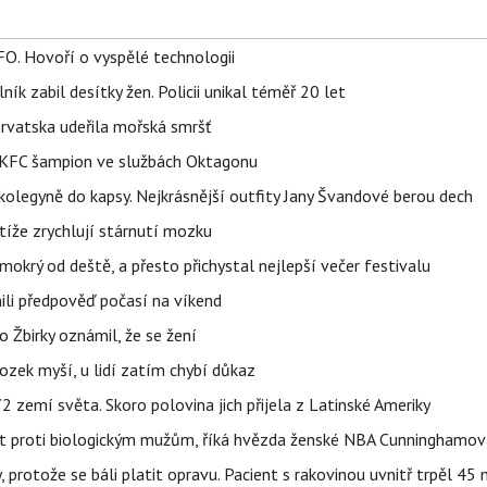
FO. Hovoří o vyspělé technologii
ík zabil desítky žen. Policii unikal téměř 20 let
orvatska udeřila mořská smršť
 BKFC šampion ve službách Oktagonu
olegyně do kapsy. Nejkrásnější outfity Jany Švandové berou dech
íže zrychlují stárnutí mozku
mokrý od deště, a přesto přichystal nejlepší večer festivalu
ili předpověď počasí na víkend
 Žbirky oznámil, že se žení
ozek myší, u lidí zatím chybí důkaz
 zemí světa. Skoro polovina jich přijela z Latinské Ameriky
rát proti biologickým mužům, říká hvězda ženské NBA Cunninghamov
, protože se báli platit opravu. Pacient s rakovinou uvnitř trpěl 45