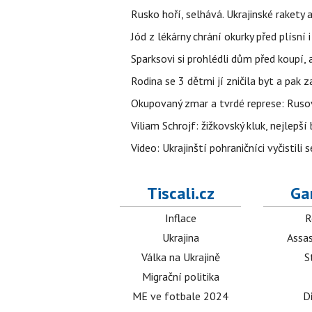
Rusko hoří, selhává. Ukrajinské rakety a
Jód z lékárny chrání okurky před plísní
Sparksovi si prohlédli dům před koupí, 
Rodina se 3 dětmi jí zničila byt a pak 
Okupovaný zmar a tvrdé represe: Rusov
Viliam Schrojf: žižkovský kluk, nejlepší
Video: Ukrajinští pohraničníci vyčistil
Tiscali.cz
Ga
Inflace
R
Ukrajina
Assas
Válka na Ukrajině
S
Migrační politika
ME ve fotbale 2024
D