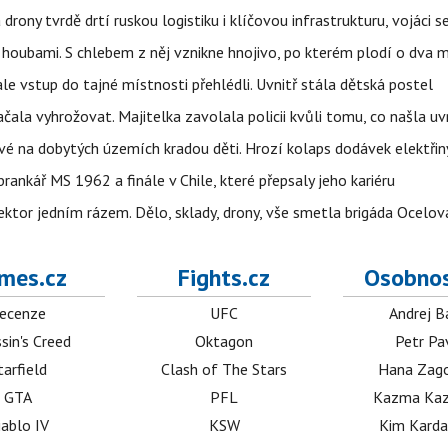
 drony tvrdě drtí ruskou logistiku i klíčovou infrastrukturu, vojáci 
 i houbami. S chlebem z něj vznikne hnojivo, po kterém plodí o dva 
ale vstup do tajné místnosti přehlédli. Uvnitř stála dětská postel
začala vyhrožovat. Majitelka zavolala policii kvůli tomu, co našla uv
é na dobytých územích kradou děti. Hrozí kolaps dodávek elektřiny
 brankář MS 1962 a finále v Chile, které přepsaly jeho kariéru
i sektor jedním rázem. Dělo, sklady, drony, vše smetla brigáda Ocelov
mes.cz
Fights.cz
Osobnos
ecenze
UFC
Andrej B
sin's Creed
Oktagon
Petr Pa
tarfield
Clash of The Stars
Hana Zag
GTA
PFL
Kazma Kaz
iablo IV
KSW
Kim Karda