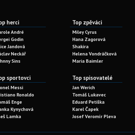
op herci
Top zpěváci
arole André
Miley Cyrus
ergei Godin
Hana Zagorová
lice Jandová
Shakira
áclav Neckář
Helena Vondráčková
ohnny Sins
Maria Baimler
op sportovci
Top spisovatelé
ionel Messi
Jan Werich
ristiano Ronaldo
Tomáš Lukavec
omáš Enge
Eduard Petiška
anka Kynychová
Karel Čapek
leš Lamka
Josef Veromír Pleva