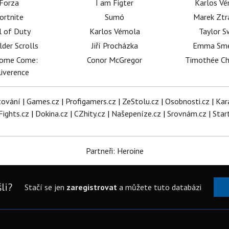
Forza
I am Figter
Karlos V
ortnite
Sumó
Marek Ztr
l of Duty
Karlos Vémola
Taylor S
lder Scrolls
Jiří Procházka
Emma Sm
dome Come:
Conor McGregor
Timothée C
iverence
tování
|
Games.cz
|
Profigamers.cz
|
ZeStolu.cz
|
Osobnosti.cz
|
Kar
Fights.cz
|
Dokina.cz
|
CZhity.cz
|
Našepeníze.cz
|
Srovnám.cz
|
Star
Partneři: Heroine
li?
Stačí se jen
zaregistrovat
a můžete tuto databázi