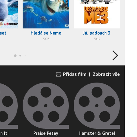
eet
Hledá se Nemo
Já, padouch 3
Toy
2003
2017
Přidat film
|
Zobrazit vše
n It!
Praise Petey
Hamster & Gretel
Be