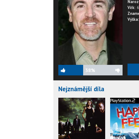
Naroz
Věk:
6
Zname
Výška:
38%
Nejznámější díla