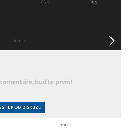
Pre
2023
2022
komentáře, buďte první!
VSTUP DO DISKUZE