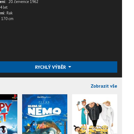
ení:
20. července 1962
4 let
ní:
Rak
170 cm
RYCHLÝ VÝBĚR
Zobrazit vše