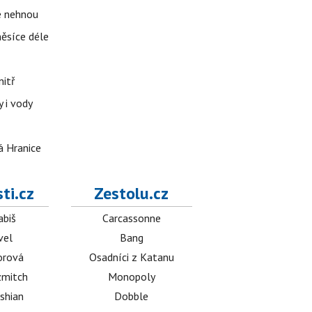
se nehnou
měsíce déle
nitř
 i vody
á Hranice
ti.cz
Zestolu.cz
abiš
Carcassonne
vel
Bang
orová
Osadníci z Katanu
mitch
Monopoly
shian
Dobble