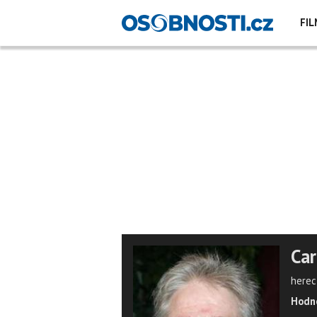
FIL
Car
herec
Hodno