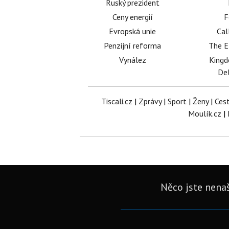
Ruský prezident
Ceny energií
F
Evropská unie
Cal
Penzijní reforma
The E
Vynález
King
Del
Tiscali.cz
|
Zprávy
|
Sport
|
Ženy
|
Ces
Moulík.cz
|
Něco jste nenaš