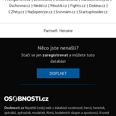
Úschovna.cz
|
Nedd.cz
|
Moulík.cz
|
Fights.cz
|
Dokina.cz
|
CZhity.cz
|
Našepeníze.cz
|
Srovnám.cz
|
StartupInsider.cz
Partneři: Heroine
Něco jste nenašli?
Stačí se jen
zaregistrovat
a můžete tuto
databázi
DOPLNIT
Osobnosti.cz
Největší český web s databází osobností, herců, hereček,
zpěváků, zpěvaček, modelek, filmů, hudebních skupin a sportovců. Kromě