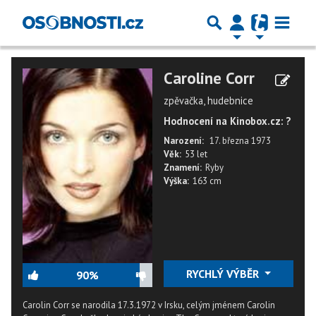
Caroline Corr
zpěvačka, hudebnice
Hodnocení na Kinobox.cz: ?
Narození:
17. března 1973
Věk:
53 let
Znamení:
Ryby
Výška:
163 cm
RYCHLÝ VÝBĚR
90%
Carolin Corr se narodila 17.3.1972 v Irsku, celým jménem Carolin