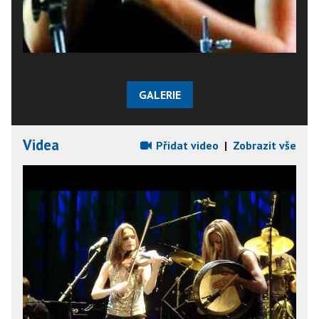
GALERIE
Videa
Přidat video
|
Zobrazit vše