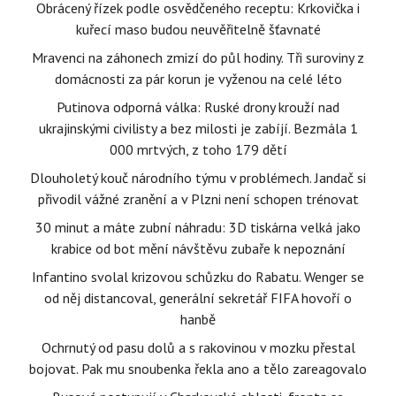
Obrácený řízek podle osvědčeného receptu: Krkovička i
kuřecí maso budou neuvěřitelně šťavnaté
Mravenci na záhonech zmizí do půl hodiny. Tři suroviny z
domácnosti za pár korun je vyženou na celé léto
Putinova odporná válka: Ruské drony krouží nad
ukrajinskými civilisty a bez milosti je zabíjí. Bezmála 1
000 mrtvých, z toho 179 dětí
Dlouholetý kouč národního týmu v problémech. Jandač si
přivodil vážné zranění a v Plzni není schopen trénovat
30 minut a máte zubní náhradu: 3D tiskárna velká jako
krabice od bot mění návštěvu zubaře k nepoznání
Infantino svolal krizovou schůzku do Rabatu. Wenger se
od něj distancoval, generální sekretář FIFA hovoří o
hanbě
Ochrnutý od pasu dolů a s rakovinou v mozku přestal
bojovat. Pak mu snoubenka řekla ano a tělo zareagovalo