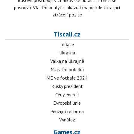
Rusové postupují v Charkovské oblasti, fronta se
posouvá. Vlastní analytici ukazují mapu, kde Ukrajinci
ztrácejí pozice
Tiscali.cz
Inflace
Ukrajina
Válka na Ukrajině
Migrační politika
ME ve fotbale 2024
Ruský prezident
Ceny energií
Evropská unie
Penzijní reforma
Vynález
Games.cz