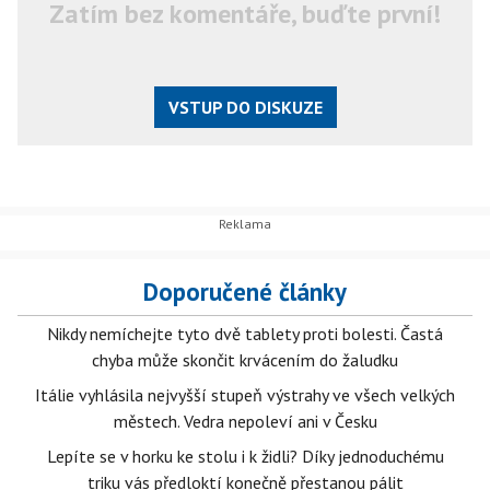
Zatím bez komentáře, buďte první!
VSTUP DO DISKUZE
Doporučené články
Nikdy nemíchejte tyto dvě tablety proti bolesti. Častá
chyba může skončit krvácením do žaludku
Itálie vyhlásila nejvyšší stupeň výstrahy ve všech velkých
městech. Vedra nepoleví ani v Česku
Lepíte se v horku ke stolu i k židli? Díky jednoduchému
triku vás předloktí konečně přestanou pálit