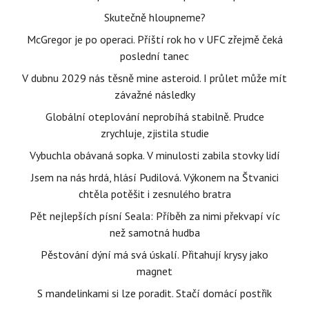
Skutečně hloupneme?
McGregor je po operaci. Příští rok ho v UFC zřejmě čeká
poslední tanec
V dubnu 2029 nás těsně mine asteroid. I průlet může mít
závažné následky
Globální oteplování neprobíhá stabilně. Prudce
zrychluje, zjistila studie
Vybuchla obávaná sopka. V minulosti zabila stovky lidí
Jsem na nás hrdá, hlásí Pudilová. Výkonem na Štvanici
chtěla potěšit i zesnulého bratra
Pět nejlepších písní Seala: Příběh za nimi překvapí víc
než samotná hudba
Pěstování dýní má svá úskalí. Přitahují krysy jako
magnet
S mandelinkami si lze poradit. Stačí domácí postřik