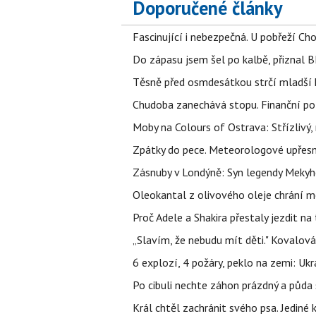
Doporučené články
Fascinující i nebezpečná. U pobřeží Ch
Do zápasu jsem šel po kalbě, přiznal
Těsně před osmdesátkou strčí mladší k
Chudoba zanechává stopu. Finanční pot
Moby na Colours of Ostrava: Střízlivý, 
Zpátky do pece. Meteorologové upřesn
Zásnuby v Londýně: Syn legendy Mekyho
Oleokantal z olivového oleje chrání m
Proč Adele a Shakira přestaly jezdit na t
„Slavím, že nebudu mít děti." Kovalová
6 explozí, 4 požáry, peklo na zemi: Ukr
Po cibuli nechte záhon prázdný a půda 
Král chtěl zachránit svého psa. Jediné