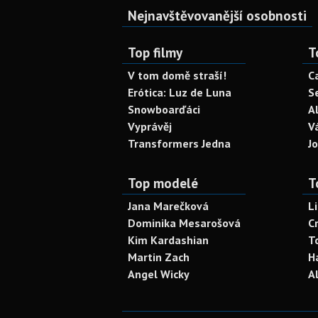
Nejnavštěvovanější osobnosti
Top filmy
T
V tom domě straší!
C
Erótica: Luz de Luna
S
Snowboarďáci
A
Vyprávěj
V
Transformers Jedna
J
Top modelé
T
Jana Marečková
L
Dominika Mesarošová
C
Kim Kardashian
T
Martin Zach
H
Angel Wicky
A