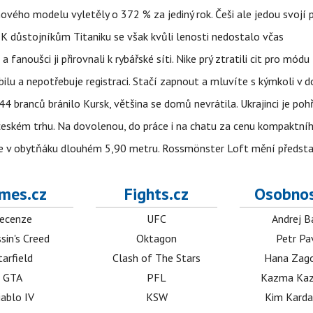
 nového modelu vyletěly o 372 % za jediný rok. Češi ale jedou svojí
 K důstojníkům Titaniku se však kvůli lenosti nedostalo včas
anoušci ji přirovnali k rybářské síti. Nike prý ztratili cit pro módu
obilu a nepotřebuje registraci. Stačí zapnout a mluvíte s kýmkoli v
4 branců bránilo Kursk, většina se domů nevrátila. Ukrajinci je pohř
 českém trhu. Na dovolenou, do práce i na chatu za cenu kompaktní
jíte v obytňáku dlouhém 5,90 metru. Rossmönster Loft mění předst
mes.cz
Fights.cz
Osobnos
ecenze
UFC
Andrej B
sin's Creed
Oktagon
Petr Pa
tarfield
Clash of The Stars
Hana Zag
GTA
PFL
Kazma Kaz
iablo IV
KSW
Kim Karda