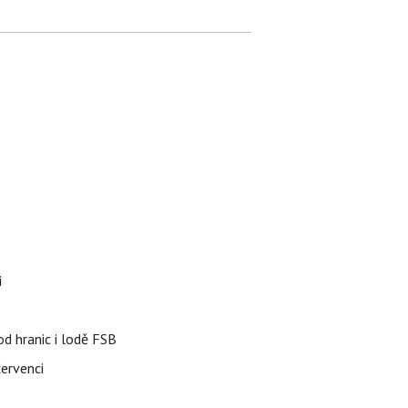
i
od hranic i lodě FSB
červenci