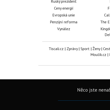
Ruský prezident
Ceny energií
F
Evropská unie
Cal
Penzijní reforma
The E
Vynález
King
Del
Tiscali.cz
|
Zprávy
|
Sport
|
Ženy
|
Ces
Moulík.cz
|
Něco jste nenaš