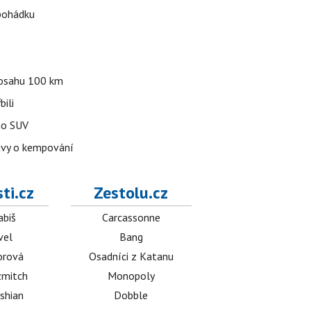
 pohádku
 dosahu 100 km
bili
ho SUV
avy o kempování
ti.cz
Zestolu.cz
abiš
Carcassonne
vel
Bang
orová
Osadníci z Katanu
mitch
Monopoly
shian
Dobble