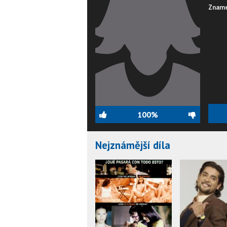
Zname
100%
Nejznámější díla