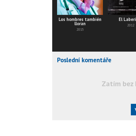
Los hombres también
El Laber
lloran
2012
2015
Poslední komentáře
Zatím bez 