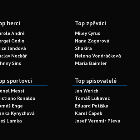
op herci
Top zpěváci
arole André
Miley Cyrus
ergei Godin
Hana Zagorová
lice Jandová
Shakira
áclav Neckář
Helena Vondráčková
ohnny Sins
Maria Baimler
op sportovci
Top spisovatelé
ionel Messi
Jan Werich
ristiano Ronaldo
Tomáš Lukavec
omáš Enge
Eduard Petiška
anka Kynychová
Karel Čapek
leš Lamka
Josef Veromír Pleva