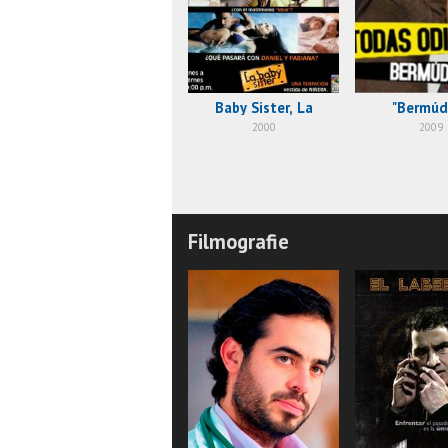
Baby Sister, La
"Bermúd
2000
2009
Filmografie