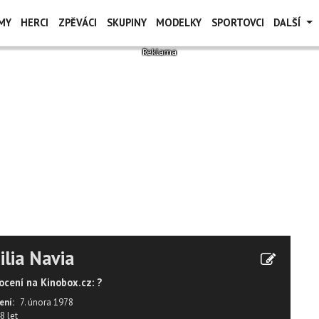
MY
HERCI
ZPĚVÁCI
SKUPINY
MODELKY
SPORTOVCI
DALŠÍ
ilia Navia
cení na Kinobox.cz: ?
ení:
7. února 1978
8 let