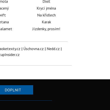
émola
Dixit
acený
Krycí jména
wift
Na křídlech
etana
Karak
halamet
Jízdenky, prosím!
aoketexty.cz
|
Úschovna.cz
|
Nedd.cz
|
tupInsider.cz
DOPLNIT