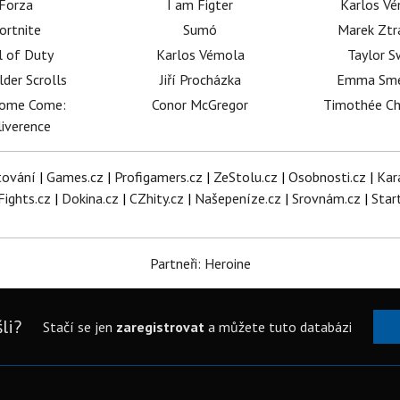
Forza
I am Figter
Karlos V
ortnite
Sumó
Marek Ztr
l of Duty
Karlos Vémola
Taylor S
lder Scrolls
Jiří Procházka
Emma Sm
dome Come:
Conor McGregor
Timothée C
iverence
tování
|
Games.cz
|
Profigamers.cz
|
ZeStolu.cz
|
Osobnosti.cz
|
Kar
Fights.cz
|
Dokina.cz
|
CZhity.cz
|
Našepeníze.cz
|
Srovnám.cz
|
Star
Partneři: Heroine
li?
Stačí se jen
zaregistrovat
a můžete tuto databázi