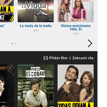
ez"
La viuda de la mafia
Ultimo matrimonio
Pab
feliz, El
P
2004
2008
Přidat film
|
Zobrazit vše