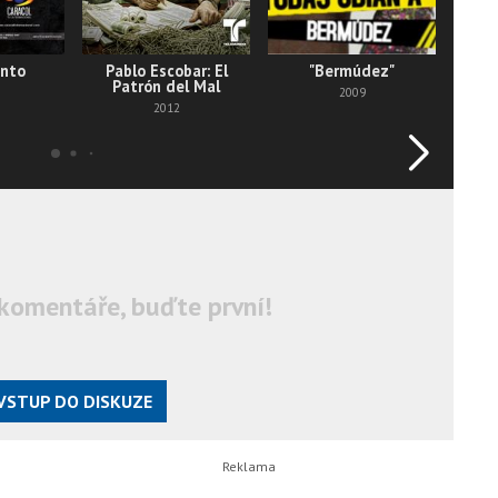
into
Pablo Escobar: El
"Bermúdez"
Patrón del Mal
2009
2012
komentáře, buďte první!
VSTUP DO DISKUZE