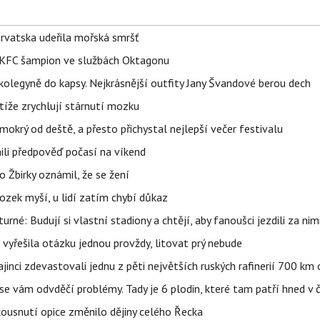
orvatska udeřila mořská smršť
 BKFC šampion ve službách Oktagonu
olegyně do kapsy. Nejkrásnější outfity Jany Švandové berou dech
íže zrychlují stárnutí mozku
mokrý od deště, a přesto přichystal nejlepší večer festivalu
ili předpověď počasí na víkend
 Žbirky oznámil, že se žení
ozek myší, u lidí zatím chybí důkaz
urné: Budují si vlastní stadiony a chtějí, aby fanoušci jezdili za nim
 vyřešila otázku jednou provždy, litovat prý nebude
ajinci zdevastovali jednu z pěti největších ruských rafinerií 700 km 
se vám odvděčí problémy. Tady je 6 plodin, které tam patří hned v 
 kousnutí opice změnilo dějiny celého Řecka