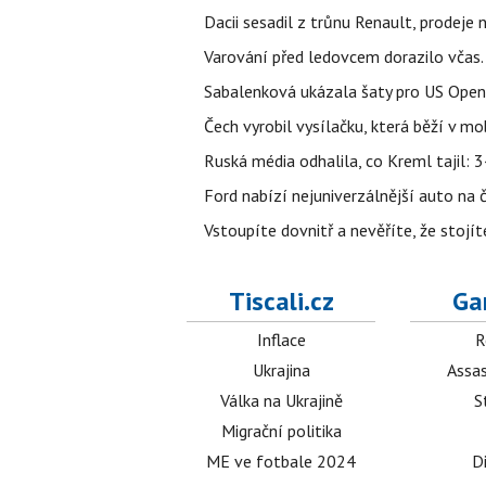
Dacii sesadil z trůnu Renault, prodeje
Varování před ledovcem dorazilo včas.
Sabalenková ukázala šaty pro US Open a f
Čech vyrobil vysílačku, která běží v m
Ruská média odhalila, co Kreml tajil: 34
Ford nabízí nejuniverzálnější auto na
Vstoupíte dovnitř a nevěříte, že sto
Tiscali.cz
Ga
Inflace
R
Ukrajina
Assas
Válka na Ukrajině
S
Migrační politika
ME ve fotbale 2024
D