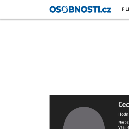
FIL
Cec
Hodno
Naroz
Věk:
4