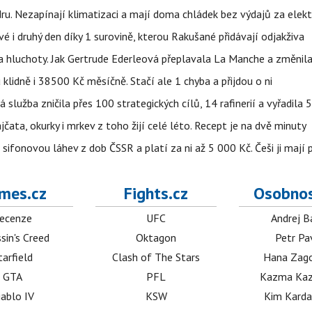
dru. Nezapínají klimatizaci a mají doma chládek bez výdajů za elekt
vé i druhý den díky 1 surovině, kterou Rakušané přidávají odjakživa
a hluchoty. Jak Gertrude Ederleová přeplavala La Manche a změnila
lidně i 38500 Kč měsíčně. Stačí ale 1 chyba a přijdou o ni
á služba zničila přes 100 strategických cílů, 14 rafinerií a vyřadil
jčata, okurky i mrkev z toho žijí celé léto. Recept je na dvě minuty
sifonovou láhev z dob ČSSR a platí za ni až 5 000 Kč. Češi ji mají 
mes.cz
Fights.cz
Osobnos
ecenze
UFC
Andrej B
sin's Creed
Oktagon
Petr Pa
tarfield
Clash of The Stars
Hana Zag
GTA
PFL
Kazma Kaz
iablo IV
KSW
Kim Karda