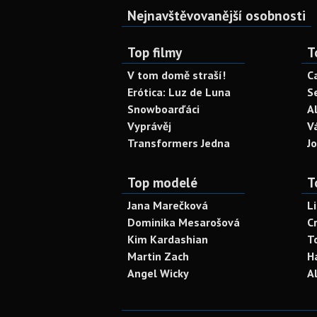
Nejnavštěvovanější osobnosti
Top filmy
T
V tom domě straší!
C
Erótica: Luz de Luna
S
Snowboarďáci
A
Vyprávěj
V
Transformers Jedna
J
Top modelé
T
Jana Marečková
L
Dominika Mesarošová
C
Kim Kardashian
T
Martin Zach
H
Angel Wicky
A