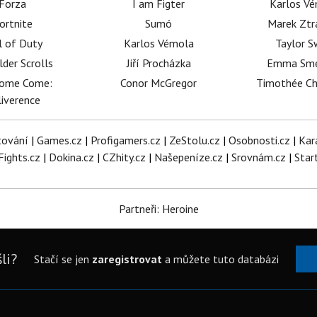
Forza
I am Figter
Karlos V
ortnite
Sumó
Marek Ztr
l of Duty
Karlos Vémola
Taylor S
lder Scrolls
Jiří Procházka
Emma Sm
dome Come:
Conor McGregor
Timothée C
iverence
tování
|
Games.cz
|
Profigamers.cz
|
ZeStolu.cz
|
Osobnosti.cz
|
Kar
Fights.cz
|
Dokina.cz
|
CZhity.cz
|
Našepeníze.cz
|
Srovnám.cz
|
Star
Partneři: Heroine
li?
Stačí se jen
zaregistrovat
a můžete tuto databázi