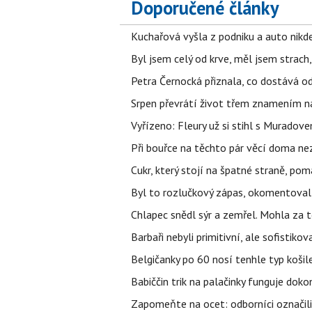
Doporučené články
Kuchařová vyšla z podniku a auto nikde.
Byl jsem celý od krve, měl jsem strach
Petra Černocká přiznala, co dostává o
Srpen převrátí život třem znamením na
Vyřízeno: Fleury už si stihl s Murado
Při bouřce na těchto pár věcí doma ne
Cukr, který stojí na špatné straně, pom
Byl to rozlučkový zápas, okomentova
Chlapec snědl sýr a zemřel. Mohla za t
Barbaři nebyli primitivní, ale sofistikov
Belgičanky po 60 nosí tenhle typ košil
Babiččin trik na palačinky funguje doko
Zapomeňte na ocet: odborníci označili