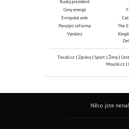
Ruský prezident
Ceny energií
F
Evropská unie
Cal
Penzijní reforma
The E
Vynález
King
Del
Tiscali.cz
|
Zprávy
|
Sport
|
Ženy
|
Ces
Moulík.cz
|
Něco jste nenaš