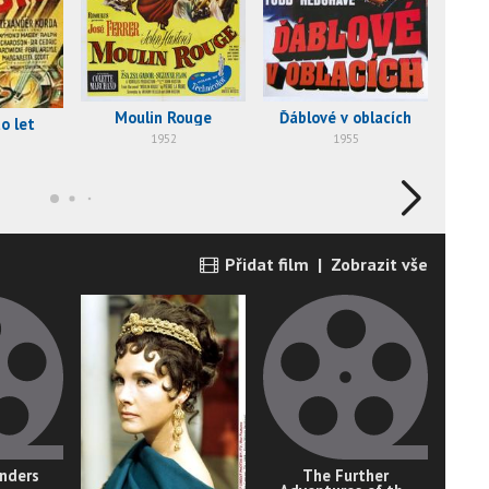
Moulin Rouge
Ďáblové v oblacích
The
o let
1952
1955
Přidat film
|
Zobrazit vše
enders
The Further
Ch