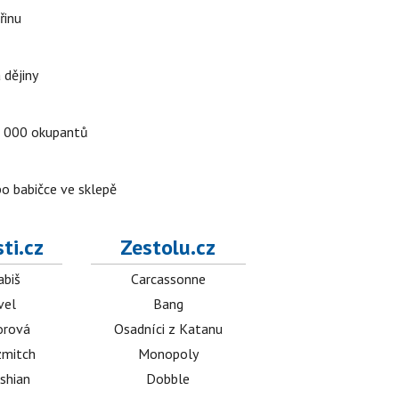
řinu
 dějiny
a 5 000 okupantů
po babičce ve sklepě
ti.cz
Zestolu.cz
abiš
Carcassonne
vel
Bang
orová
Osadníci z Katanu
mitch
Monopoly
shian
Dobble