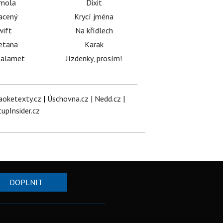
émola
Dixit
acený
Krycí jména
wift
Na křídlech
etana
Karak
halamet
Jízdenky, prosím!
aoketexty.cz
|
Úschovna.cz
|
Nedd.cz
|
tupInsider.cz
DOPLNIT