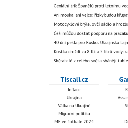
Geniální trik Španělů proti letnímu ve
Ani mouka, ani vejce: řízky budou křupa
Motocyklové brýle, ovčí sádlo a hrozb
Češi můžou dostat podporu na pracáku k
40 dní pekla pro Rusko: Ukrajinská tajn
Kostka droždí za 8 Kč a 5 litrů vody: ra
Sběratelé z celého světa shánějí tuhle 
Tiscali.cz
Ga
Inflace
R
Ukrajina
Assas
Válka na Ukrajině
S
Migrační politika
ME ve fotbale 2024
D