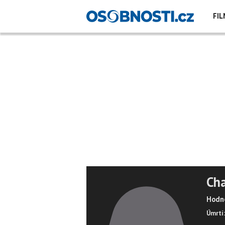
FIL
Cha
Hodno
Úmrtí: