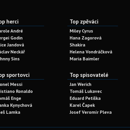
op herci
Top zpěváci
arole André
Miley Cyrus
ergei Godin
Hana Zagorová
lice Jandová
Shakira
áclav Neckář
Helena Vondráčková
ohnny Sins
Maria Baimler
op sportovci
Top spisovatelé
ionel Messi
Jan Werich
ristiano Ronaldo
Tomáš Lukavec
omáš Enge
Eduard Petiška
anka Kynychová
Karel Čapek
leš Lamka
Josef Veromír Pleva