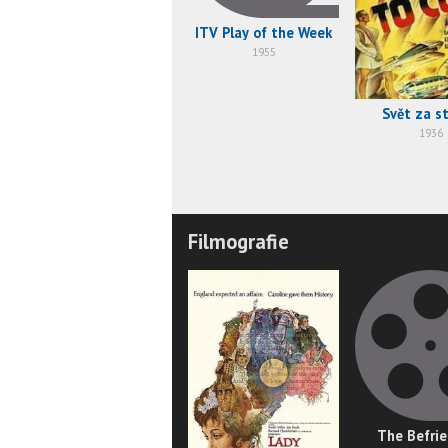
ITV Play of the Week
1955
Svět za st
1936
Filmografie
The Befri