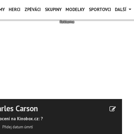
MY
HERCI
ZPĚVÁCI
SKUPINY
MODELKY
SPORTOVCI
DALŠÍ
rles Carson
cení na Kinobox.cz: ?
Přidej datum úmrtí