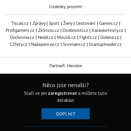
Jízdenky, prosím!
Tiscali.cz
|
Zprávy
|
Sport
|
Ženy
|
Cestování
|
Games.cz
|
Profigamers.cz
|
ZeStolu.cz
|
Osobnosti.cz
|
Karaoketexty.cz
|
Úschovna.cz
|
Nedd.cz
|
Moulík.cz
|
Fights.cz
|
Dokina.cz
|
CZhity.cz
|
Našepeníze.cz
|
Srovnám.cz
|
StartupInsider.cz
Partneři: Heroine
Něco jste nenašli?
Stačí se jen
zaregistrovat
a můžete tuto
databázi
DOPLNIT