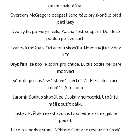
zatím chybí důkaz
Overeem McGregora odepsal. Jeho tělo prý skončilo před
pěti lety
Dva týdny po Furym čeká Wacha šest soupeřů. Do klece
půjdou po dvojicích
Szabová možná v Oktagonu skončila. Novotný ji už vidí v
UFC
Usyk říká, že box je sport pro chudé. Luxus podle něj bere
motivaci
Vémola prodává své slavné „géčko“. Za Mercedes chce
téměř 4,5 milionu
Jaromír Soukup skončil po útoku v nemocnici. Útočníci
měli použít pálku
Listy z květáku nevyhazujte. Jsou jedlé a víme, jak je
použít
Péče o jahody v srpnu. Některé úkony se řeší už po úrodě