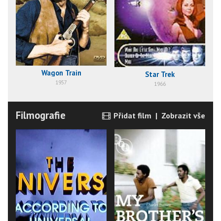
Wagon Train
Star Trek
1957
1966
Filmografie
Přidat film
|
Zobrazit vše