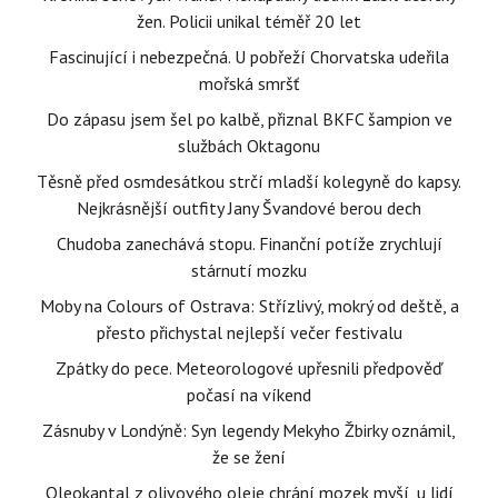
žen. Policii unikal téměř 20 let
Fascinující i nebezpečná. U pobřeží Chorvatska udeřila
mořská smršť
Do zápasu jsem šel po kalbě, přiznal BKFC šampion ve
službách Oktagonu
Těsně před osmdesátkou strčí mladší kolegyně do kapsy.
Nejkrásnější outfity Jany Švandové berou dech
Chudoba zanechává stopu. Finanční potíže zrychlují
stárnutí mozku
Moby na Colours of Ostrava: Střízlivý, mokrý od deště, a
přesto přichystal nejlepší večer festivalu
Zpátky do pece. Meteorologové upřesnili předpověď
počasí na víkend
Zásnuby v Londýně: Syn legendy Mekyho Žbirky oznámil,
že se žení
Oleokantal z olivového oleje chrání mozek myší, u lidí