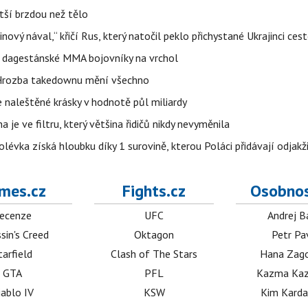
tší brzdou než tělo
inový nával,“ křičí Rus, který natočil peklo přichystané Ukrajinci ce
o dagestánské MMA bojovníky na vrchol
. Hrozba takedownu mění všechno
 naleštěné krásky v hodnotě půl miliardy
 je ve filtru, který většina řidičů nikdy nevyměnila
lévka získá hloubku díky 1 surovině, kterou Poláci přidávají odjakž
mes.cz
Fights.cz
Osobnos
ecenze
UFC
Andrej B
sin's Creed
Oktagon
Petr Pa
tarfield
Clash of The Stars
Hana Zag
GTA
PFL
Kazma Kaz
iablo IV
KSW
Kim Karda