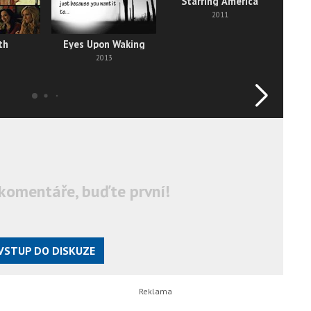
Starring America
2011
th
Eyes Upon Waking
2013
komentáře, buďte první!
VSTUP DO DISKUZE