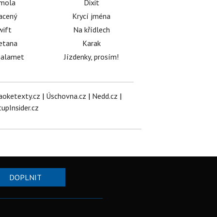
émola
Dixit
acený
Krycí jména
wift
Na křídlech
etana
Karak
halamet
Jízdenky, prosím!
aoketexty.cz
|
Úschovna.cz
|
Nedd.cz
|
tupInsider.cz
DOPLNIT