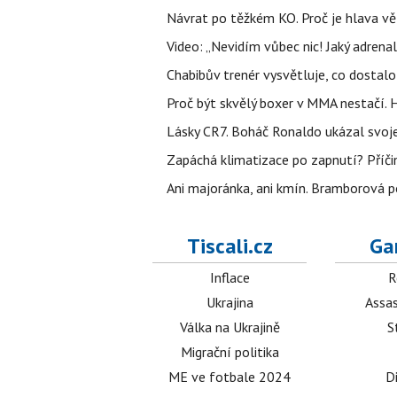
Návrat po těžkém KO. Proč je hlava vě
Video: „Nevidím vůbec nic! Jaký adrenal
Chabibův trenér vysvětluje, co dostal
Proč být skvělý boxer v MMA nestačí
Lásky CR7. Boháč Ronaldo ukázal svoje
Zapáchá klimatizace po zapnutí? Příčina
Ani majoránka, ani kmín. Bramborová po
Tiscali.cz
Ga
Inflace
R
Ukrajina
Assas
Válka na Ukrajině
S
Migrační politika
ME ve fotbale 2024
D