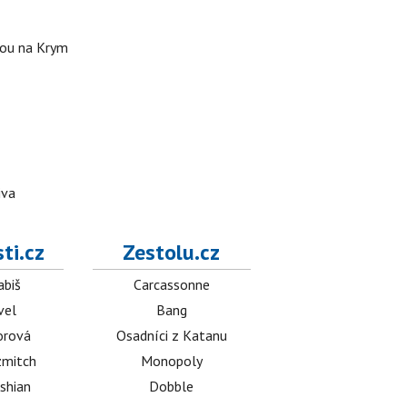
stou na Krym
iva
ti.cz
Zestolu.cz
abiš
Carcassonne
vel
Bang
orová
Osadníci z Katanu
mitch
Monopoly
shian
Dobble