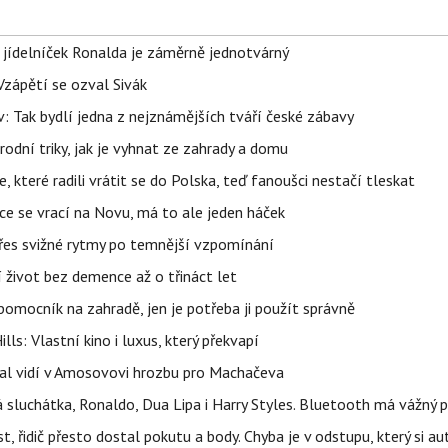
 jídelníček Ronalda je záměrně jednotvárný
Vzápětí se ozval Sivák
 Tak bydlí jedna z nejznámějších tváří české zábavy
rodní triky, jak je vyhnat ze zahrady a domu
 které radili vrátit se do Polska, teď fanoušci nestačí tleskat
ace se vrací na Novu, má to ale jeden háček
 přes svižné rytmy po temnější vzpomínání
í život bez demence až o třináct let
ý pomocník na zahradě, jen je potřeba ji použít správně
s: Vlastní kino i luxus, který překvapí
idal vidí v Amosovovi hrozbu pro Machačeva
á sluchátka, Ronaldo, Dua Lipa i Harry Styles. Bluetooth má vážný
 řidič přesto dostal pokutu a body. Chyba je v odstupu, který si a