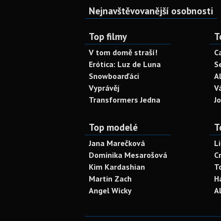
Nejnavštěvovanější osobnosti
Top filmy
T
V tom domě straší!
C
Erótica: Luz de Luna
S
Snowboarďáci
A
Vyprávěj
V
Transformers Jedna
J
Top modelé
T
Jana Marečková
L
Dominika Mesarošová
C
Kim Kardashian
T
Martin Zach
H
Angel Wicky
A