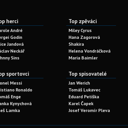
op herci
Top zpěváci
arole André
Miley Cyrus
ergei Godin
Hana Zagorová
lice Jandová
Shakira
áclav Neckář
Helena Vondráčková
ohnny Sins
Maria Baimler
op sportovci
Top spisovatelé
ionel Messi
Jan Werich
ristiano Ronaldo
Tomáš Lukavec
omáš Enge
Eduard Petiška
anka Kynychová
Karel Čapek
leš Lamka
Josef Veromír Pleva