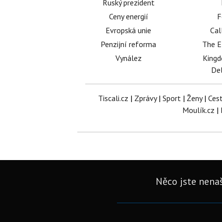
Ruský prezident
Ceny energií
F
Evropská unie
Cal
Penzijní reforma
The E
Vynález
King
Del
Tiscali.cz
|
Zprávy
|
Sport
|
Ženy
|
Ces
Moulík.cz
|
Něco jste nenaš