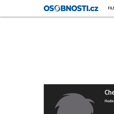
FIL
Che
Hodno