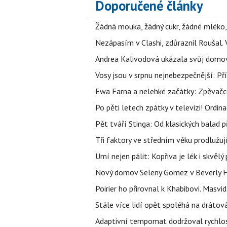
Doporučené články
Žádná mouka, žádný cukr, žádné mléko,
Nezápasím v Clashi, zdůraznil Roušal. 
Andrea Kalivodová ukázala svůj domov:
Vosy jsou v srpnu nejnebezpečnější: Pří
Ewa Farna a nelehké začátky: Zpěvačce,
Po pěti letech zpátky v televizi! Ordin
Pět tváří Stinga: Od klasických balad
Tři faktory ve středním věku prodlužuj
Umí nejen pálit: Kopřiva je lék i skvěl
Nový domov Seleny Gomez v Beverly Hill
Poirier ho přirovnal k Khabibovi. Masv
Stále více lidí opět spoléhá na drátov
Adaptivní tempomat dodržoval rychlost,