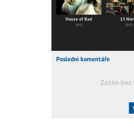
House of Bad
15 Nor
2013
2013
Poslední komentáře
Zatím bez 