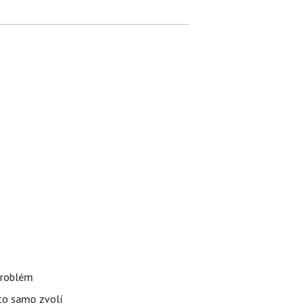
 problém
uto samo zvolí