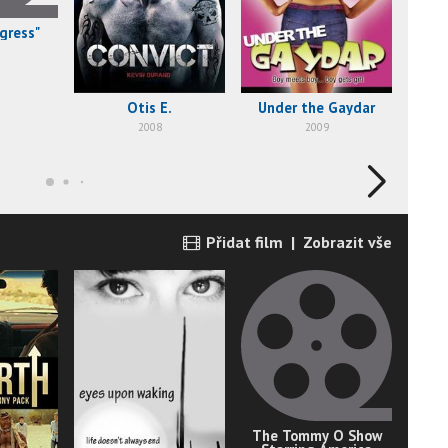
ogress"
Otis E.
Under the Gaydar
2008
2009
Přidat film
|
Zobrazit vše
The Tommy O Show