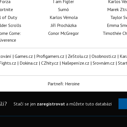
Forza
I am Figter
Karlos V
ortnite
Sumó
Marek Ztr
l of Duty
Karlos Vémola
Taylor S
lder Scrolls
Jiří Procházka
Emma Sm
dome Come:
Conor McGregor
Timothée C
iverence
tování
|
Games.cz
|
Profigamers.cz
|
ZeStolu.cz
|
Osobnosti.cz
|
Kar
Fights.cz
|
Dokina.cz
|
CZhity.cz
|
Našepeníze.cz
|
Srovnám.cz
|
Star
Partneři: Heroine
li?
Stačí se jen
zaregistrovat
a můžete tuto databázi