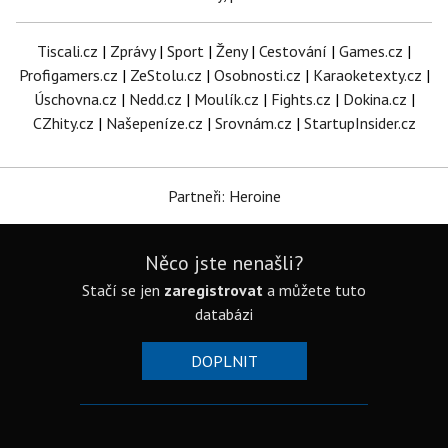
Tiscali.cz
|
Zprávy
|
Sport
|
Ženy
|
Cestování
|
Games.cz
|
Profigamers.cz
|
ZeStolu.cz
|
Osobnosti.cz
|
Karaoketexty.cz
|
Úschovna.cz
|
Nedd.cz
|
Moulík.cz
|
Fights.cz
|
Dokina.cz
|
CZhity.cz
|
Našepeníze.cz
|
Srovnám.cz
|
StartupInsider.cz
Partneři: Heroine
Něco jste nenašli?
Stačí se jen
zaregistrovat
a můžete tuto
databázi
DOPLNIT