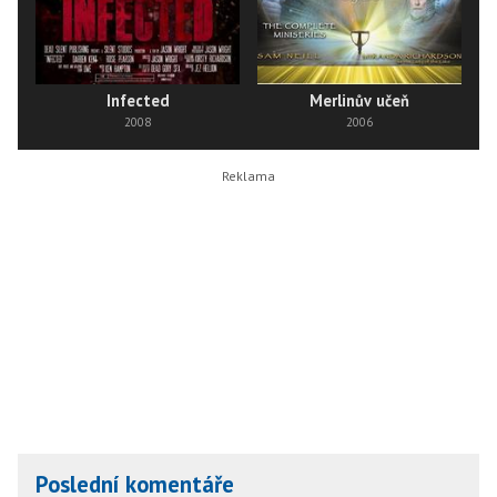
Infected
Merlinův učeň
P
2008
2006
Poslední komentáře