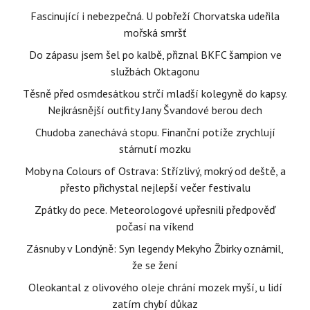
Fascinující i nebezpečná. U pobřeží Chorvatska udeřila
mořská smršť
Do zápasu jsem šel po kalbě, přiznal BKFC šampion ve
službách Oktagonu
Těsně před osmdesátkou strčí mladší kolegyně do kapsy.
Nejkrásnější outfity Jany Švandové berou dech
Chudoba zanechává stopu. Finanční potíže zrychlují
stárnutí mozku
Moby na Colours of Ostrava: Střízlivý, mokrý od deště, a
přesto přichystal nejlepší večer festivalu
Zpátky do pece. Meteorologové upřesnili předpověď
počasí na víkend
Zásnuby v Londýně: Syn legendy Mekyho Žbirky oznámil,
že se žení
Oleokantal z olivového oleje chrání mozek myší, u lidí
zatím chybí důkaz