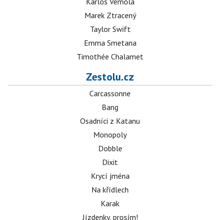
Karlos Vémola
Marek Ztracený
Taylor Swift
Emma Smetana
Timothée Chalamet
Zestolu.cz
Carcassonne
Bang
Osadníci z Katanu
Monopoly
Dobble
Dixit
Krycí jména
Na křídlech
Karak
Jízdenky, prosím!