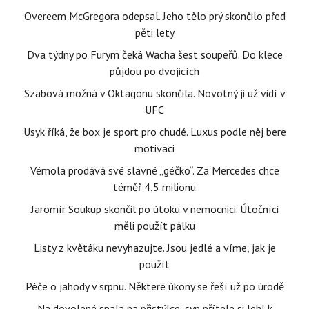
Overeem McGregora odepsal. Jeho tělo prý skončilo před
pěti lety
Dva týdny po Furym čeká Wacha šest soupeřů. Do klece
půjdou po dvojicích
Szabová možná v Oktagonu skončila. Novotný ji už vidí v
UFC
Usyk říká, že box je sport pro chudé. Luxus podle něj bere
motivaci
Vémola prodává své slavné „géčko“. Za Mercedes chce
téměř 4,5 milionu
Jaromír Soukup skončil po útoku v nemocnici. Útočníci
měli použít pálku
Listy z květáku nevyhazujte. Jsou jedlé a víme, jak je
použít
Péče o jahody v srpnu. Některé úkony se řeší už po úrodě
Na dovolené spala na přistýlce, syn přítele si lehl k