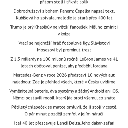
přitom stojí i třikrát tolik
Dobrodružství s bohem Panem: Čepelka napsal text,
Kubišová ho zpívala, melodie je stará přes 400 let
Trump je prý Khabibův největší fanoušek. Měl ho zmínit i
v knize
Vrací se nejdražší hráč fotbalové ligy. Slávistovi
Mosesovi byl prominut trest
Z 1,3 miliardy na 100 milionů ročně. LeBron James ve 41
letech obětoval peníze, aby předběhl Jordana
Mercedes-Benz v roce 2026 představí 10 nových aut
najednou: Zde je přehled všech, které v Česku uvidíme
Vyměnitelná baterie, dva systémy a žádný Android ani iOS.
Němci postavili mobil, který jde proti všemu, co znáte
Pětiletý chlapeček se matce omluvil, že jí stojí v cestě.
O pár minut později zemřel v jejím náručí
Ital 40 let přestavuje Lancii Delta. Jeho dakar-safari