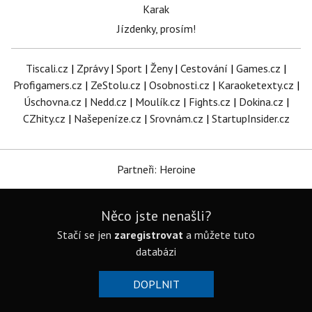
Karak
Jízdenky, prosím!
Tiscali.cz
|
Zprávy
|
Sport
|
Ženy
|
Cestování
|
Games.cz
|
Profigamers.cz
|
ZeStolu.cz
|
Osobnosti.cz
|
Karaoketexty.cz
|
Úschovna.cz
|
Nedd.cz
|
Moulík.cz
|
Fights.cz
|
Dokina.cz
|
CZhity.cz
|
Našepeníze.cz
|
Srovnám.cz
|
StartupInsider.cz
Partneři: Heroine
Něco jste nenašli?
Stačí se jen
zaregistrovat
a můžete tuto
databázi
DOPLNIT