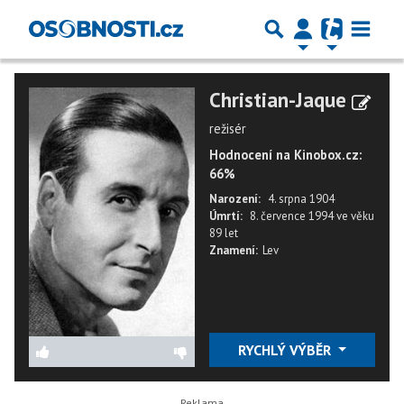
Christian-Jaque
režisér
Hodnocení na Kinobox.cz:
66%
Narození:
4. srpna 1904
Úmrtí:
8. července 1994
ve věku
89 let
Znamení:
Lev
RYCHLÝ VÝBĚR