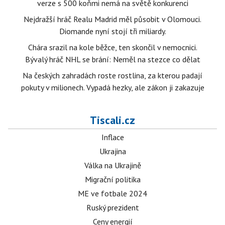
verze s 500 koňmi nemá na světě konkurenci
Nejdražší hráč Realu Madrid měl působit v Olomouci.
Diomande nyní stojí tři miliardy.
Chára srazil na kole běžce, ten skončil v nemocnici.
Bývalý hráč NHL se brání: Neměl na stezce co dělat
Na českých zahradách roste rostlina, za kterou padají
pokuty v milionech. Vypadá hezky, ale zákon ji zakazuje
Tiscali.cz
Inflace
Ukrajina
Válka na Ukrajině
Migrační politika
ME ve fotbale 2024
Ruský prezident
Ceny energií