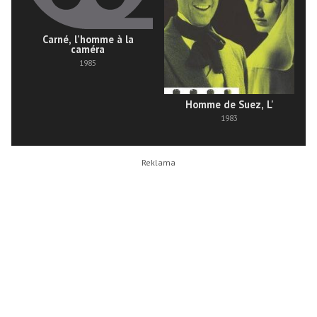
Carné, l'homme à la
caméra
1985
Homme de Suez, L'
N
1983