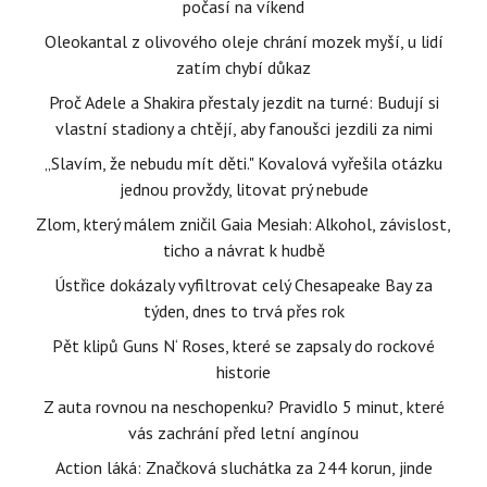
počasí na víkend
Oleokantal z olivového oleje chrání mozek myší, u lidí
zatím chybí důkaz
Proč Adele a Shakira přestaly jezdit na turné: Budují si
vlastní stadiony a chtějí, aby fanoušci jezdili za nimi
„Slavím, že nebudu mít děti." Kovalová vyřešila otázku
jednou provždy, litovat prý nebude
Zlom, který málem zničil Gaia Mesiah: Alkohol, závislost,
ticho a návrat k hudbě
Ústřice dokázaly vyfiltrovat celý Chesapeake Bay za
týden, dnes to trvá přes rok
Pět klipů Guns N‘ Roses, které se zapsaly do rockové
historie
Z auta rovnou na neschopenku? Pravidlo 5 minut, které
vás zachrání před letní angínou
Action láká: Značková sluchátka za 244 korun, jinde