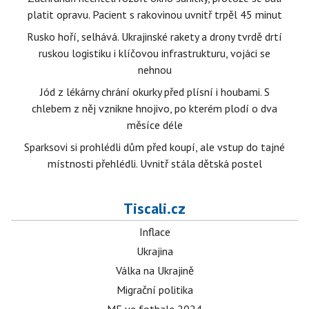
platit opravu. Pacient s rakovinou uvnitř trpěl 45 minut
Rusko hoří, selhává. Ukrajinské rakety a drony tvrdě drtí
ruskou logistiku i klíčovou infrastrukturu, vojáci se
nehnou
Jód z lékárny chrání okurky před plísní i houbami. S
chlebem z něj vznikne hnojivo, po kterém plodí o dva
měsíce déle
Sparksovi si prohlédli dům před koupí, ale vstup do tajné
místnosti přehlédli. Uvnitř stála dětská postel
Tiscali.cz
Inflace
Ukrajina
Válka na Ukrajině
Migrační politika