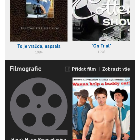
"On Trial"
To je vražda, napsala
1956
1984
Filmografie
Přidat film
|
Zobrazit vše
Here's Harry: Remembering