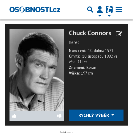
Chuck Connors
herec
Narození:
10. dubna 1921
Úmrtí:
10. listopadu 1992
ve
věku
71 let
Znamení:
Beran
Výška:
197 cm
RYCHLÝ VÝBĚR