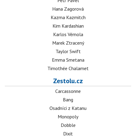
Petr Pavel
Hana Zagorová
Kazma Kazmitch
Kim Kardashian
Karlos Vémola
Marek Ztracený
Taylor Swift
Emma Smetana
Timothée Chalamet
Zestolu.cz
Carcassonne
Bang
Osadníci z Katanu
Monopoly
Dobble
Dixit