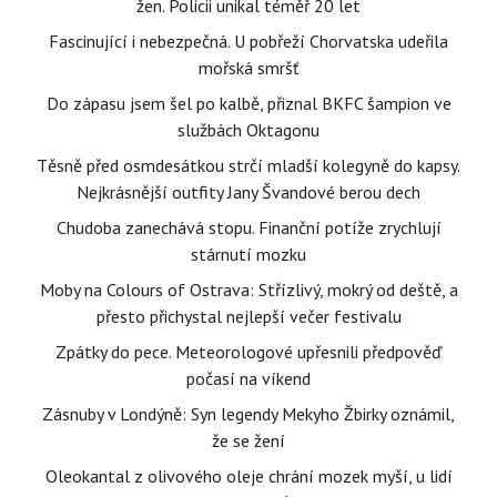
žen. Policii unikal téměř 20 let
Fascinující i nebezpečná. U pobřeží Chorvatska udeřila
mořská smršť
Do zápasu jsem šel po kalbě, přiznal BKFC šampion ve
službách Oktagonu
Těsně před osmdesátkou strčí mladší kolegyně do kapsy.
Nejkrásnější outfity Jany Švandové berou dech
Chudoba zanechává stopu. Finanční potíže zrychlují
stárnutí mozku
Moby na Colours of Ostrava: Střízlivý, mokrý od deště, a
přesto přichystal nejlepší večer festivalu
Zpátky do pece. Meteorologové upřesnili předpověď
počasí na víkend
Zásnuby v Londýně: Syn legendy Mekyho Žbirky oznámil,
že se žení
Oleokantal z olivového oleje chrání mozek myší, u lidí