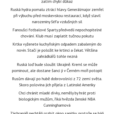
zatím chybí důkaz
Ruská hydra pomalu ztrácí hlavy. Generálmajor zemřel
při výbuchu před moskevskou restaurací, když slavil
narozeniny šéfa vzdušných sil
Fanoušci fotbalové Sparty předvedli nepochopitelné
chování. Klub musí zaplatit tučnou pokutu
Krtka vyženete kuchyňským odpadem zabaleným do
novin. Stačí je položit ke krtinci a čekat. Většina
zahrádkářů tohle nezná
Ruská loď bude sloužit Ukrajině. Kreml se může
pominout, ale dostane šanci ji v Černém moři potopit
Rusům dávají po hubě dobrovolníci z 72 zemí světa.
Skoro polovina jich přijela z Latinské Ameriky
Chci chránit mladé dívky, neměly by hrát proti
biologickým mužům, říká hvězda ženské NBA
Cunninghamová
Záchranáři nechtěli rozbít okno sanitky, protože se báli