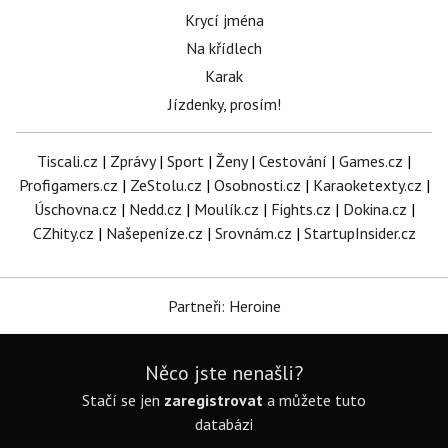
Krycí jména
Na křídlech
Karak
Jízdenky, prosím!
Tiscali.cz
|
Zprávy
|
Sport
|
Ženy
|
Cestování
|
Games.cz
|
Profigamers.cz
|
ZeStolu.cz
|
Osobnosti.cz
|
Karaoketexty.cz
|
Úschovna.cz
|
Nedd.cz
|
Moulík.cz
|
Fights.cz
|
Dokina.cz
|
CZhity.cz
|
Našepeníze.cz
|
Srovnám.cz
|
StartupInsider.cz
Partneři: Heroine
Něco jste nenašli?
Stačí se jen
zaregistrovat
a můžete tuto
databázi