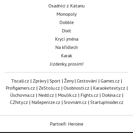
Osadníci z Katanu
Monopoly
Dobble
Dixit
Krycí jména
Na křídlech
Karak
Jízdenky, prosím!
Tiscali.cz
|
Zprávy
|
Sport
|
Ženy
|
Cestování
|
Games.cz
|
Profigamers.cz
|
ZeStolu.cz
|
Osobnosti.cz
|
Karaoketexty.cz
|
Úschovna.cz
|
Nedd.cz
|
Moulík.cz
|
Fights.cz
|
Dokina.cz
|
CZhity.cz
|
Našepeníze.cz
|
Srovnám.cz
|
StartupInsider.cz
Partneři: Heroine