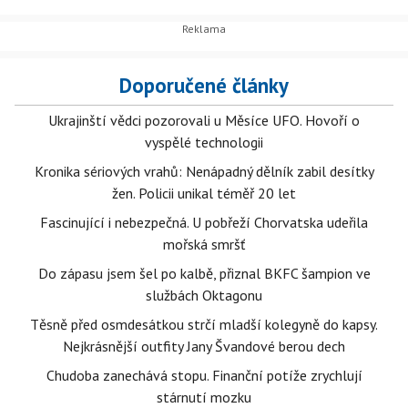
Doporučené články
Ukrajinští vědci pozorovali u Měsíce UFO. Hovoří o
vyspělé technologii
Kronika sériových vrahů: Nenápadný dělník zabil desítky
žen. Policii unikal téměř 20 let
Fascinující i nebezpečná. U pobřeží Chorvatska udeřila
mořská smršť
Do zápasu jsem šel po kalbě, přiznal BKFC šampion ve
službách Oktagonu
Těsně před osmdesátkou strčí mladší kolegyně do kapsy.
Nejkrásnější outfity Jany Švandové berou dech
Chudoba zanechává stopu. Finanční potíže zrychlují
stárnutí mozku