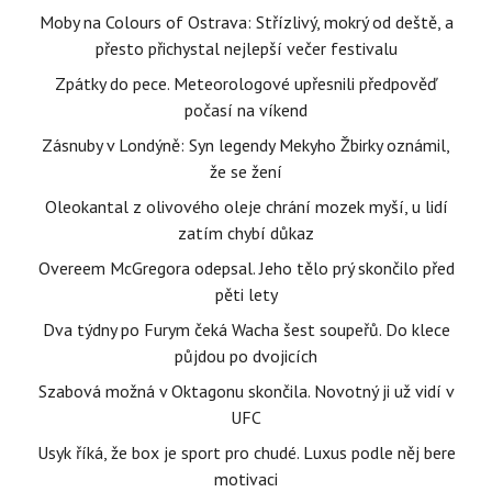
Moby na Colours of Ostrava: Střízlivý, mokrý od deště, a
přesto přichystal nejlepší večer festivalu
Zpátky do pece. Meteorologové upřesnili předpověď
počasí na víkend
Zásnuby v Londýně: Syn legendy Mekyho Žbirky oznámil,
že se žení
Oleokantal z olivového oleje chrání mozek myší, u lidí
zatím chybí důkaz
Overeem McGregora odepsal. Jeho tělo prý skončilo před
pěti lety
Dva týdny po Furym čeká Wacha šest soupeřů. Do klece
půjdou po dvojicích
Szabová možná v Oktagonu skončila. Novotný ji už vidí v
UFC
Usyk říká, že box je sport pro chudé. Luxus podle něj bere
motivaci