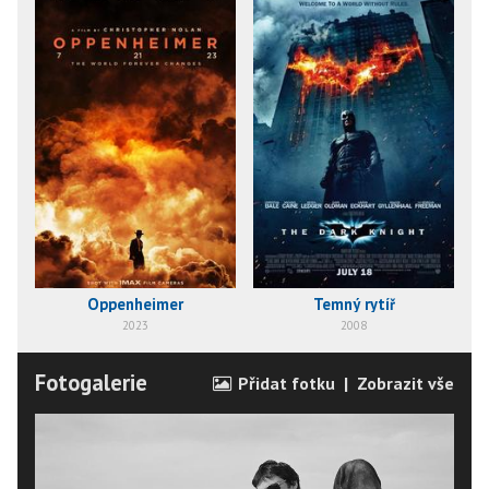
Oppenheimer
Temný rytíř
2023
2008
Fotogalerie
Přidat fotku
|
Zobrazit vše