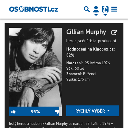
Cillian Murphy
herec, scénárista, producent
Hodnocení na Kinobox.cz:
82%
Narození:
25. května 1976
Věk:
50 let
Znamení:
Blíženci
Výška:
175 cm
RYCHLÝ VÝBĚR
95%
Irský herec a hudebník Cillian Murphy se narodil 25. května 1976 v