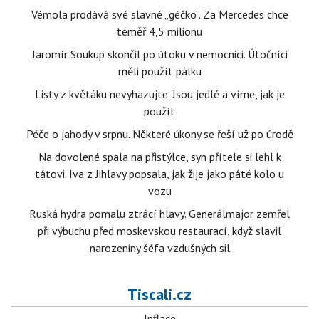
Vémola prodává své slavné „géčko“. Za Mercedes chce
téměř 4,5 milionu
Jaromír Soukup skončil po útoku v nemocnici. Útočníci
měli použít pálku
Listy z květáku nevyhazujte. Jsou jedlé a víme, jak je
použít
Péče o jahody v srpnu. Některé úkony se řeší už po úrodě
Na dovolené spala na přistýlce, syn přítele si lehl k
tátovi. Iva z Jihlavy popsala, jak žije jako páté kolo u
vozu
Ruská hydra pomalu ztrácí hlavy. Generálmajor zemřel
při výbuchu před moskevskou restaurací, když slavil
narozeniny šéfa vzdušných sil
Tiscali.cz
Inflace