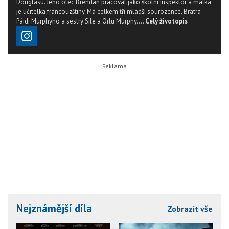
Douglasu. Jeho otec Brendan pracoval jako školní inspektor a matka
je učitelka francouzštiny. Má celkem tři mladší sourozence. Bratra
Páidi Murphyho a sestry Sile a Orlu Murphy....
Celý životopis
Nejznámější díla
Zobrazit vše