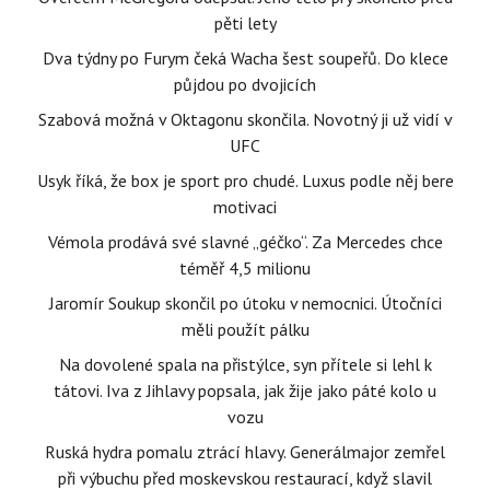
pěti lety
Dva týdny po Furym čeká Wacha šest soupeřů. Do klece
půjdou po dvojicích
Szabová možná v Oktagonu skončila. Novotný ji už vidí v
UFC
Usyk říká, že box je sport pro chudé. Luxus podle něj bere
motivaci
Vémola prodává své slavné „géčko“. Za Mercedes chce
téměř 4,5 milionu
Jaromír Soukup skončil po útoku v nemocnici. Útočníci
měli použít pálku
Na dovolené spala na přistýlce, syn přítele si lehl k
tátovi. Iva z Jihlavy popsala, jak žije jako páté kolo u
vozu
Ruská hydra pomalu ztrácí hlavy. Generálmajor zemřel
při výbuchu před moskevskou restaurací, když slavil