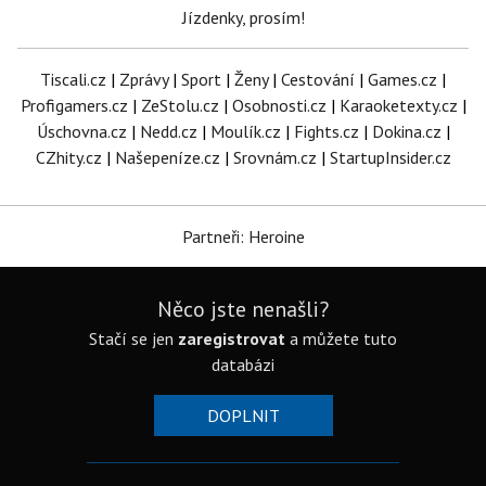
Jízdenky, prosím!
Tiscali.cz
|
Zprávy
|
Sport
|
Ženy
|
Cestování
|
Games.cz
|
Profigamers.cz
|
ZeStolu.cz
|
Osobnosti.cz
|
Karaoketexty.cz
|
Úschovna.cz
|
Nedd.cz
|
Moulík.cz
|
Fights.cz
|
Dokina.cz
|
CZhity.cz
|
Našepeníze.cz
|
Srovnám.cz
|
StartupInsider.cz
Partneři: Heroine
Něco jste nenašli?
Stačí se jen
zaregistrovat
a můžete tuto
databázi
DOPLNIT