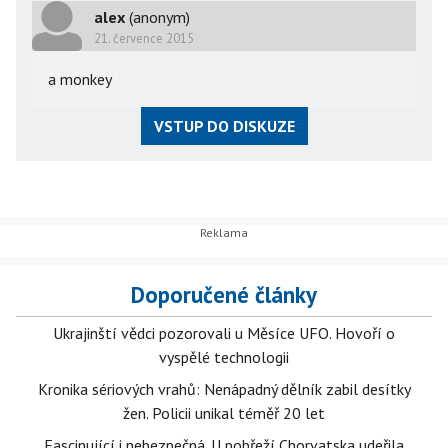
alex
(anonym)
21. července 2015
a monkey
VSTUP DO DISKUZE
Doporučené články
Ukrajinští vědci pozorovali u Měsíce UFO. Hovoří o
vyspělé technologii
Kronika sériových vrahů: Nenápadný dělník zabil desítky
žen. Policii unikal téměř 20 let
Fascinující i nebezpečná. U pobřeží Chorvatska udeřila