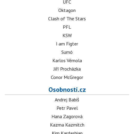
UFC
Oktagon
Clash of The Stars
PFL
KSW
I am Figter
Sumó
Karlos Vémola
Jiří Procházka
Conor McGregor
Osobnosti.cz
Andrej Babiš
Petr Pavel
Hana Zagorová
Kazma Kazmitch
Kim Kardashian