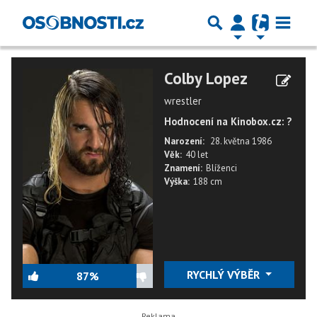
Colby Lopez
wrestler
Hodnocení na Kinobox.cz: ?
Narození:
28. května 1986
Věk:
40 let
Znamení:
Blíženci
Výška:
188 cm
RYCHLÝ VÝBĚR
87%