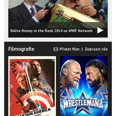
Relive Money in the Bank 2014 on WWE Network:
Filmografie
Přidat film
|
Zobrazit vše