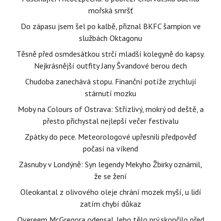
mořská smršť
Do zápasu jsem šel po kalbě, přiznal BKFC šampion ve
službách Oktagonu
Těsně před osmdesátkou strčí mladší kolegyně do kapsy.
Nejkrásnější outfity Jany Švandové berou dech
Chudoba zanechává stopu. Finanční potíže zrychlují
stárnutí mozku
Moby na Colours of Ostrava: Střízlivý, mokrý od deště, a
přesto přichystal nejlepší večer festivalu
Zpátky do pece. Meteorologové upřesnili předpověď
počasí na víkend
Zásnuby v Londýně: Syn legendy Mekyho Žbirky oznámil,
že se žení
Oleokantal z olivového oleje chrání mozek myší, u lidí
zatím chybí důkaz
Overeem McGregora odepsal. Jeho tělo prý skončilo před