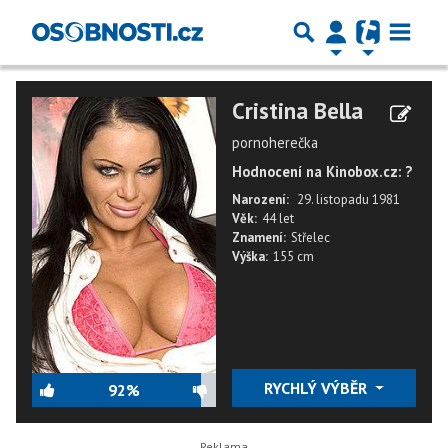
Cristina Bella
pornoherečka
Hodnocení na Kinobox.cz: ?
Narození:
29. listopadu 1981
Věk:
44 let
Znamení:
Střelec
Výška:
155 cm
RYCHLÝ VÝBĚR
92%