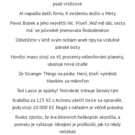
psali vítězové
AI napadla další firmu. K incidentu došlo u Mety
Pavel Bobek a jeho největší hit: Píseň „Veď mě dál, cesto
má“ se původně jmenovala Rododendron
Odlehčete v létě svým nohám aneb tipy na vzdušné
pánské boty
Hovězí maso stojí za 41 procenty odlesňování planety,
ukazuje nová studie
Ze Stranger Things na pódia: Herci, kteří vyměnili
Hawkins za mikrofon
Ted Lasso je zpátky! Tentokrát trénuje ženský tým
Krabička za 125 Kč z Actionu ušetří tisíce za opraváře,
jindy stojí 10 000 Kč. Regál s nářadím je věčně prázdný
Rusko zjistilo, že éra bitevních helikoptér skončila, a
pomalu je vyřazuje. Ukrajinci je proškolili, jak to nikdy
nečekali