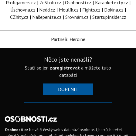
Profigamers.cz
|
ZeStolu.cz
|
Osobnosti.cz
|
Karaoketexty.cz
|
Úschovna.cz
|
Nedd.cz
|
Moulík.cz
|
Fights.cz
|
Dokina.cz
|
CZhity.cz
|
Našepeníze.cz
|
Srovnám.cz
|
StartupInsider.cz
Partneři: Heroine
Něco jste nenašli?
Stačí se jen
zaregistrovat
a můžete tuto
databázi
DOPLNIT
Osobnosti.cz
Největší český web s databází osobností, herců, hereček,
zpěváků, zpěvaček, modelek, filmů, hudebních skupin a sportovců. Kromě