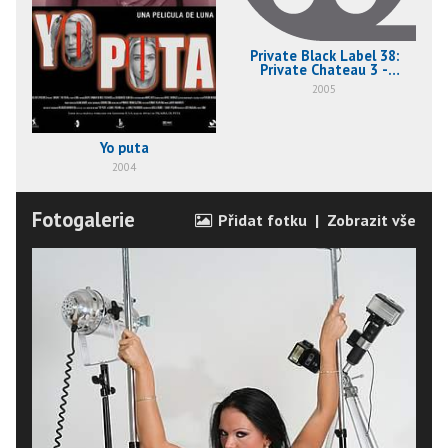
Private Black Label 38:
Private Chateau 3 -
Secrets of the Land
2005
Yo puta
2004
Fotogalerie
Přidat fotku
|
Zobrazit vše