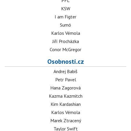
PFL
KSW
I am Figter
Sumó
Karlos Vémola
Jiří Procházka
Conor McGregor
Osobnosti.cz
Andrej Babiš
Petr Pavel
Hana Zagorová
Kazma Kazmitch
Kim Kardashian
Karlos Vémola
Marek Ztracený
Taylor Swift