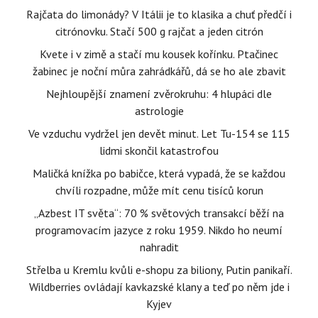
Rajčata do limonády? V Itálii je to klasika a chuť předčí i
citrónovku. Stačí 500 g rajčat a jeden citrón
Kvete i v zimě a stačí mu kousek kořínku. Ptačinec
žabinec je noční můra zahrádkářů, dá se ho ale zbavit
Nejhloupější znamení zvěrokruhu: 4 hlupáci dle
astrologie
Ve vzduchu vydržel jen devět minut. Let Tu-154 se 115
lidmi skončil katastrofou
Maličká knížka po babičce, která vypadá, že se každou
chvíli rozpadne, může mít cenu tisíců korun
„Azbest IT světa“: 70 % světových transakcí běží na
programovacím jazyce z roku 1959. Nikdo ho neumí
nahradit
Střelba u Kremlu kvůli e-shopu za biliony, Putin panikaří.
Wildberries ovládají kavkazské klany a teď po něm jde i
Kyjev