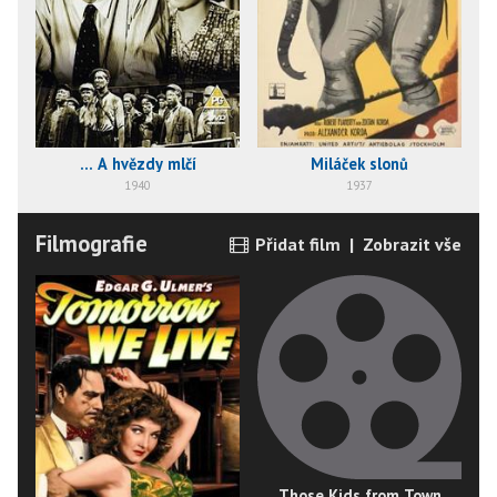
... A hvězdy mlčí
Miláček slonů
1940
1937
Filmografie
Přidat film
|
Zobrazit vše
Those Kids from Town