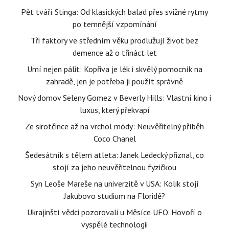
Pět tváří Stinga: Od klasických balad přes svižné rytmy
po temnější vzpomínání
Tři faktory ve středním věku prodlužují život bez
demence až o třináct let
Umí nejen pálit: Kopřiva je lék i skvělý pomocník na
zahradě, jen je potřeba ji použít správně
Nový domov Seleny Gomez v Beverly Hills: Vlastní kino i
luxus, který překvapí
Ze sirotčince až na vrchol módy: Neuvěřitelný příběh
Coco Chanel
Šedesátník s tělem atleta: Janek Ledecký přiznal, co
stojí za jeho neuvěřitelnou fyzičkou
Syn Leoše Mareše na univerzitě v USA: Kolik stojí
Jakubovo studium na Floridě?
Ukrajinští vědci pozorovali u Měsíce UFO. Hovoří o
vyspělé technologii