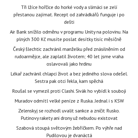
Tři lžíce hořčice do horké vody a slimáci se zelí
přestanou zajímat. Recept od zahrádkářů funguje i po
dešti
Air Bank snížilo odměnu v programu Unity na polovinu. Na
plných 300 Kč musíte poslat desítky tisíc měsíčně
Český šlechtic zachránil manželku před znásilněním od
rudoarmějce, ale zaplatil životem; 40 let jsme vraha
oslavovali jako hrdinu
Lékař zachránil chlapci život a bez jediného slova odešel.
Sestra pak otci řekla, kam spěchá
Roušal se vymezil proti Clashi. Sivák ho vybídl k souboji
Muradov odmítl velké peníze z Ruska. Jednal i s KSW
Zelenskyj se rozhodl uvalit sankce a zničit Rusko.
Putinovy rakety ani drony už nebudou existovat
Szabová stoupá světovým žebříčkem. Po výhře nad
Pudilovou je dvanáctá