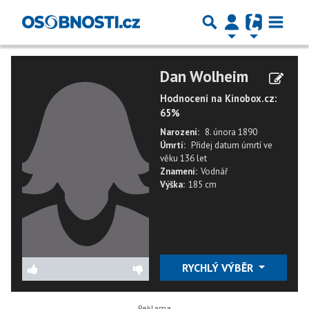
Dan Wolheim
Hodnocení na Kinobox.cz:
65%
Narození:
8. února 1890
Úmrtí:
Přidej datum úmrtí
ve
věku
136 let
Znamení:
Vodnář
Výška:
185 cm
RYCHLÝ VÝBĚR