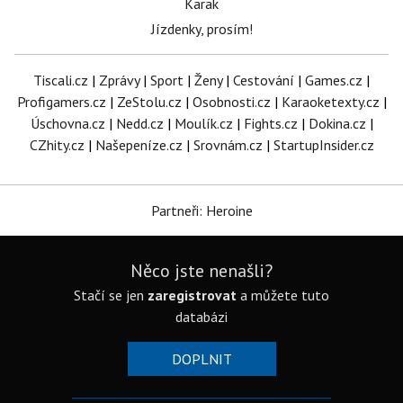
Karak
Jízdenky, prosím!
Tiscali.cz
|
Zprávy
|
Sport
|
Ženy
|
Cestování
|
Games.cz
|
Profigamers.cz
|
ZeStolu.cz
|
Osobnosti.cz
|
Karaoketexty.cz
|
Úschovna.cz
|
Nedd.cz
|
Moulík.cz
|
Fights.cz
|
Dokina.cz
|
CZhity.cz
|
Našepeníze.cz
|
Srovnám.cz
|
StartupInsider.cz
Partneři: Heroine
Něco jste nenašli?
Stačí se jen
zaregistrovat
a můžete tuto
databázi
DOPLNIT