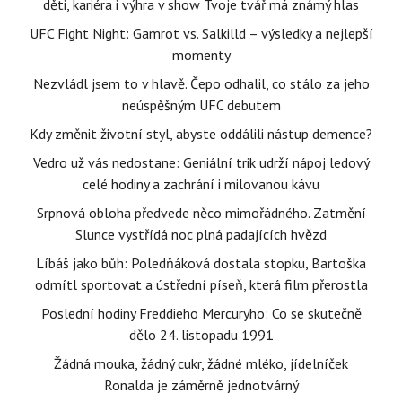
děti, kariéra i výhra v show Tvoje tvář má známý hlas
UFC Fight Night: Gamrot vs. Salkilld – výsledky a nejlepší
momenty
Nezvládl jsem to v hlavě. Čepo odhalil, co stálo za jeho
neúspěšným UFC debutem
Kdy změnit životní styl, abyste oddálili nástup demence?
Vedro už vás nedostane: Geniální trik udrží nápoj ledový
celé hodiny a zachrání i milovanou kávu
Srpnová obloha předvede něco mimořádného. Zatmění
Slunce vystřídá noc plná padajících hvězd
Líbáš jako bůh: Poledňáková dostala stopku, Bartoška
odmítl sportovat a ústřední píseň, která film přerostla
Poslední hodiny Freddieho Mercuryho: Co se skutečně
dělo 24. listopadu 1991
Žádná mouka, žádný cukr, žádné mléko, jídelníček
Ronalda je záměrně jednotvárný