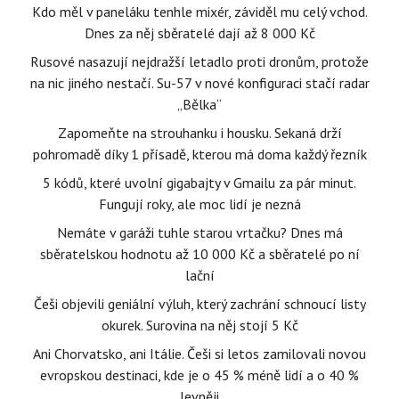
Kdo měl v paneláku tenhle mixér, záviděl mu celý vchod.
Dnes za něj sběratelé dají až 8 000 Kč
Rusové nasazují nejdražší letadlo proti dronům, protože
na nic jiného nestačí. Su-57 v nové konfiguraci stačí radar
„Bělka“
Zapomeňte na strouhanku i housku. Sekaná drží
pohromadě díky 1 přísadě, kterou má doma každý řezník
5 kódů, které uvolní gigabajty v Gmailu za pár minut.
Fungují roky, ale moc lidí je nezná
Nemáte v garáži tuhle starou vrtačku? Dnes má
sběratelskou hodnotu až 10 000 Kč a sběratelé po ní
lační
Češi objevili geniální výluh, který zachrání schnoucí listy
okurek. Surovina na něj stojí 5 Kč
Ani Chorvatsko, ani Itálie. Češi si letos zamilovali novou
evropskou destinaci, kde je o 45 % méně lidí a o 40 %
levněji