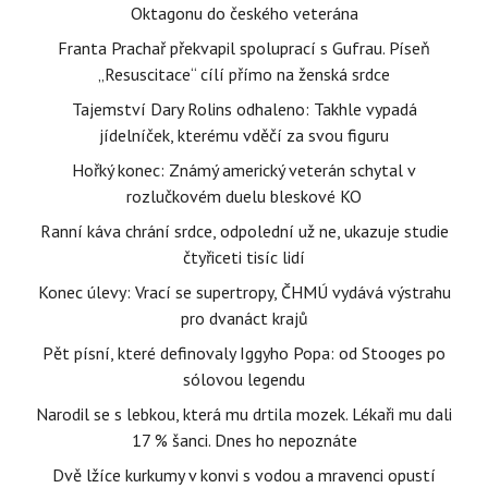
Oktagonu do českého veterána
Franta Prachař překvapil spoluprací s Gufrau. Píseň
„Resuscitace“ cílí přímo na ženská srdce
Tajemství Dary Rolins odhaleno: Takhle vypadá
jídelníček, kterému vděčí za svou figuru
Hořký konec: Známý americký veterán schytal v
rozlučkovém duelu bleskové KO
Ranní káva chrání srdce, odpolední už ne, ukazuje studie
čtyřiceti tisíc lidí
Konec úlevy: Vrací se supertropy, ČHMÚ vydává výstrahu
pro dvanáct krajů
Pět písní, které definovaly Iggyho Popa: od Stooges po
sólovou legendu
Narodil se s lebkou, která mu drtila mozek. Lékaři mu dali
17 % šanci. Dnes ho nepoznáte
Dvě lžíce kurkumy v konvi s vodou a mravenci opustí