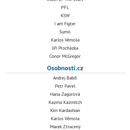
PFL
KSW
I am Figter
Sumó
Karlos Vémola
Jiří Procházka
Conor McGregor
Osobnosti.cz
Andrej Babiš
Petr Pavel
Hana Zagorová
Kazma Kazmitch
Kim Kardashian
Karlos Vémola
Marek Ztracený