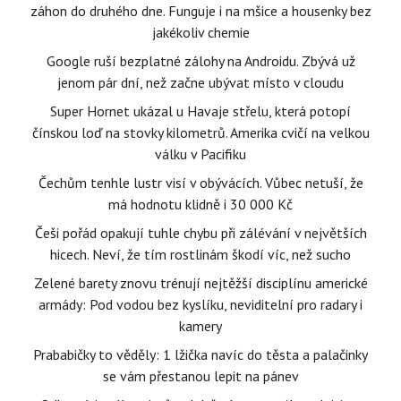
záhon do druhého dne. Funguje i na mšice a housenky bez
jakékoliv chemie
Google ruší bezplatné zálohy na Androidu. Zbývá už
jenom pár dní, než začne ubývat místo v cloudu
Super Hornet ukázal u Havaje střelu, která potopí
čínskou loď na stovky kilometrů. Amerika cvičí na velkou
válku v Pacifiku
Čechům tenhle lustr visí v obývácích. Vůbec netuší, že
má hodnotu klidně i 30 000 Kč
Češi pořád opakují tuhle chybu při zálévání v největších
hicech. Neví, že tím rostlinám škodí víc, než sucho
Zelené barety znovu trénují nejtěžší disciplínu americké
armády: Pod vodou bez kyslíku, neviditelní pro radary i
kamery
Prababičky to věděly: 1 lžička navíc do těsta a palačinky
se vám přestanou lepit na pánev