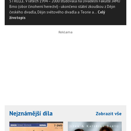
STŘELCE. V letech 1994 – 2000 studovala na Divadelní Fakultě JAMU
Brno (obor činoherní herectví) - ukončeno státní zkouškou z Dějin
českého divadla, Dějin světového divadla a Teorie a...
Celý
životopis
Nejznámější díla
Zobrazit vše