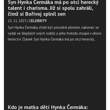
Syn Hynka Čermáka má po otci herecký
talent i charisma. Již si spolu zahráli,
čímž si Bořivoj splnil sen
13. 11. 2025
|
CELEBRITY
Syn Hynka Čermáka chtěl být původně pilotem, nakonec se
vydal ve šlépějích svých rodičů a jeho hvězda stoupá v oboru
herectví. Článek Syn Hynka Čermáka má po otci herecký
talent i charisma. Již si spolu zahráli, čímž si Bořivoj splnil sen
se nejdříve objevil na Magazín Osobnosti.cz. ...
Kdo je matka dětí Hynka Čermáka: