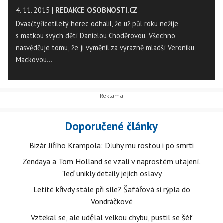
4. 11. 2015
|
REDAKCE OSOBNOSTI.CZ
Dvaačtyřicetiletý herec odhalil, že už půl roku nežije
s matkou svých dětí Danielou Choděrovou. Všechno
nasvědčuje tomu, že ji vyměnil za výrazně mladší Veroniku
Mackovou…
Doporučené články
Bizár Jiřího Krampola: Dluhy mu rostou i po smrti
Zendaya a Tom Holland se vzali v naprostém utajení.
Teď unikly detaily jejich oslavy
Letité křivdy stále při síle? Šafářová si rýpla do
Vondráčkové
Vztekal se, ale udělal velkou chybu, pustil se šéf