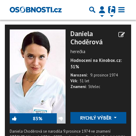
Daniela
Choděrová
herečka
Hodnocení na Kinobox.cz:
51%
Narození:
9. prosince 1974
Věk:
51 let
Znamení:
Střelec
RYCHLÝ VÝBĚR
83%
Daniela Choděrová se narodila 9.prosince 1974 ve znamení