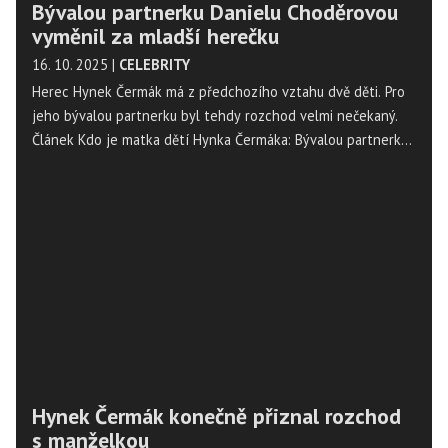
Bývalou partnerku Danielu Choděrovou
vyměnil za mladší herečku
16. 10. 2025
|
CELEBRITY
Herec Hynek Čermák má z předchozího vztahu dvě děti. Pro
jeho bývalou partnerku byl tehdy rozchod velmi nečekaný.
Článek Kdo je matka dětí Hynka Čermáka: Bývalou partnerku
Danielu Choděrovou vyměnil za mladší herečku se nejdříve
objevil na Magazín Osobnosti.cz. ...
Hynek Čermák konečně přiznal rozchod
s manželkou