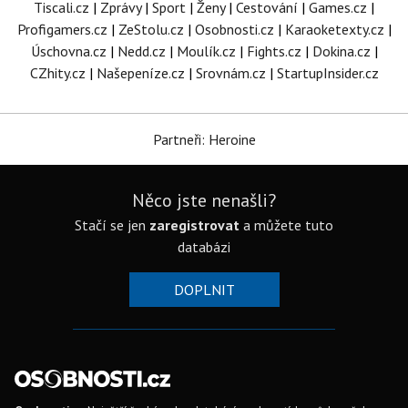
Tiscali.cz
|
Zprávy
|
Sport
|
Ženy
|
Cestování
|
Games.cz
|
Profigamers.cz
|
ZeStolu.cz
|
Osobnosti.cz
|
Karaoketexty.cz
|
Úschovna.cz
|
Nedd.cz
|
Moulík.cz
|
Fights.cz
|
Dokina.cz
|
CZhity.cz
|
Našepeníze.cz
|
Srovnám.cz
|
StartupInsider.cz
Partneři: Heroine
Něco jste nenašli?
Stačí se jen
zaregistrovat
a můžete tuto
databázi
DOPLNIT