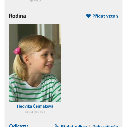
manželé
Rodina
Přidat vztah
Hedvika Čermáková
dcera (rodina)
Odkazy
Přidat odkaz
|
Zobrazit vše